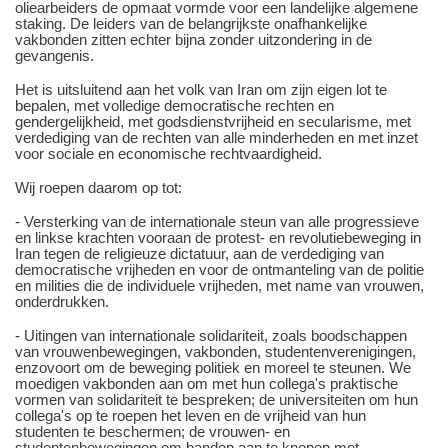
oliearbeiders de opmaat vormde voor een landelijke algemene
staking. De leiders van de belangrijkste onafhankelijke
vakbonden zitten echter bijna zonder uitzondering in de
gevangenis.
Het is uitsluitend aan het volk van Iran om zijn eigen lot te
bepalen, met volledige democratische rechten en
gendergelijkheid, met godsdienstvrijheid en secularisme, met
verdediging van de rechten van alle minderheden en met inzet
voor sociale en economische rechtvaardigheid.
Wij roepen daarom op tot:
- Versterking van de internationale steun van alle progressieve
en linkse krachten vooraan de protest- en revolutiebeweging in
Iran tegen de religieuze dictatuur, aan de verdediging van
democratische vrijheden en voor de ontmanteling van de politie
en milities die de individuele vrijheden, met name van vrouwen,
onderdrukken.
- Uitingen van internationale solidariteit, zoals boodschappen
van vrouwenbewegingen, vakbonden, studentenverenigingen,
enzovoort om de beweging politiek en moreel te steunen. We
moedigen vakbonden aan om met hun collega's praktische
vormen van solidariteit te bespreken; de universiteiten om hun
collega's op te roepen het leven en de vrijheid van hun
studenten te beschermen; de vrouwen- en
studentenbewegingen om banden aan te knopen met