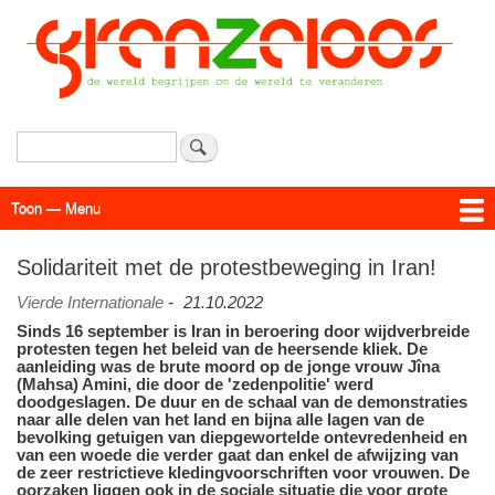
Overslaan
en
naar
de
inhoud
gaan
Zoeken
Toon — Menu
Menu
Actueel
Achtergrond
Links
Geschriften
Over SAP - Grenzeloos
Solidariteit met de protestbeweging in Iran!
Vierde Internationale
-
21.10.2022
Sinds 16 september is Iran in beroering door wijdverbreide
protesten tegen het beleid van de heersende kliek. De
aanleiding was de brute moord op de jonge vrouw Jîna
(Mahsa) Amini, die door de 'zedenpolitie' werd
doodgeslagen. De duur en de schaal van de demonstraties
naar alle delen van het land en bijna alle lagen van de
bevolking getuigen van diepgewortelde ontevredenheid en
van een woede die verder gaat dan enkel de afwijzing van
de zeer restrictieve kledingvoorschriften voor vrouwen. De
oorzaken liggen ook in de sociale situatie die voor grote