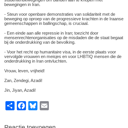
bewegingen in Iran.
- Steun voor openbare demonstraties van solidariteit met de
beweging op oproep van de progressieve krachten in de Iraanse
gemeenschappen in ballingschap, is cruciaal.
- Een einde aan alle repressie in Iran; toezicht door
mensenrechtenorganisaties op de misdaden die de staat begaat
bij de onderdrukking van de bevolking.
- Voor het recht op humanitaire visa, in de eerste plaats voor
vervolgde vrouwen en meisjes en voor LHBTIQ mensen die de
onderdrukking in Iran ontvluchten.
Vrouw, leven, vrijheid!
Zan, Zendegi, Azadi!
Jin, Jiyan, Azadi!
S
F
Bl
E
h
a
u
m
ar
c
e
ail
Reactie toevoegen