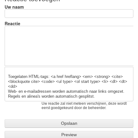
e
e
sk
Uw naam
b
y
o
Reactie
o
k
Toegelaten HTML-tags: <a href hreflang> <em> <strong> <cite>
<blockquote cite> <code> <ul type> <ol start type> <li> <dl> <dt>
<dd>
Web- en e-mailadressen worden automatisch naar links omgezet.
Regels en alinea's worden automatisch gesplitst.
Uw reactie zal niet meteen verschijnen, deze wordt
eerst goedgekeurd door de beheerder.