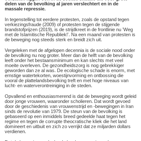
delen van de bevolking al jaren verslechtert en in de
massale repressie.
In tegenstelling tot eerdere protesten, zoals de opstand tegen
verkiezingsfraude (2009) of protesten tegen de stijgende
brandstofprijzen (2019), is de strijdkreet in de frontlinie nu 'Weg
met de Islamitische Republiek!'. Na een maand van protesten is
de beweging nog steeds sterk en breidt zich uit.
Vergeleken met de afgelopen decennia is de sociale nood onder
de bevolking nu nog groter. Meer dan de helft van de bevolking
leeft onder het bestaansminimum en kan slechts met veel
moeite overleven. De gezondheidszorg is nog gebrekkiger
geworden dan ze al was. De ecologische schade is enorm, met
ernstige watertekorten, woestijnvorming en ontbossing die
vooral de plattelandsbevolking treft en met hoge niveaus van
lucht- en waterverontreiniging in de steden.
Opvallend en enthousiasmerend is dat de beweging wordt geleid
door jonge vrouwen, waaronder scholieren. Dat wordt gevoed
door de geschiedenis van vrouwenstrijd en -bewegingen in Iran
sinds de revolutie van 1979. De steun van de bevolking is
gebaseerd op een inmiddels breed gedeelde haat tegen het
regime en tegen de corrupte theocratische kliek die het land
domineert en uitbuit en zich zo verrijkt dat ze miljarden dollars
verdienen.