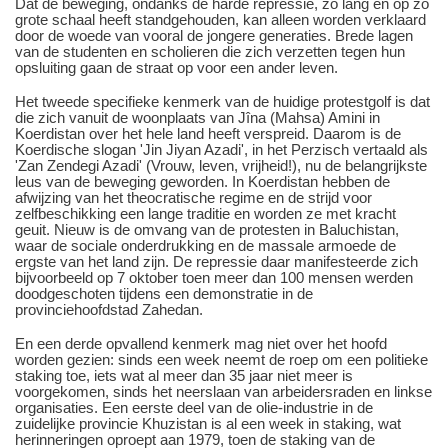
Dat de beweging, ondanks de harde repressie, zo lang en op zo
grote schaal heeft standgehouden, kan alleen worden verklaard
door de woede van vooral de jongere generaties. Brede lagen
van de studenten en scholieren die zich verzetten tegen hun
opsluiting gaan de straat op voor een ander leven.
Het tweede specifieke kenmerk van de huidige protestgolf is dat
die zich vanuit de woonplaats van Jîna (Mahsa) Amini in
Koerdistan over het hele land heeft verspreid. Daarom is de
Koerdische slogan 'Jin Jiyan Azadi', in het Perzisch vertaald als
'Zan Zendegi Azadi' (Vrouw, leven, vrijheid!), nu de belangrijkste
leus van de beweging geworden. In Koerdistan hebben de
afwijzing van het theocratische regime en de strijd voor
zelfbeschikking een lange traditie en worden ze met kracht
geuit. Nieuw is de omvang van de protesten in Baluchistan,
waar de sociale onderdrukking en de massale armoede de
ergste van het land zijn. De repressie daar manifesteerde zich
bijvoorbeeld op 7 oktober toen meer dan 100 mensen werden
doodgeschoten tijdens een demonstratie in de
provinciehoofdstad Zahedan.
En een derde opvallend kenmerk mag niet over het hoofd
worden gezien: sinds een week neemt de roep om een politieke
staking toe, iets wat al meer dan 35 jaar niet meer is
voorgekomen, sinds het neerslaan van arbeidersraden en linkse
organisaties. Een eerste deel van de olie-industrie in de
zuidelijke provincie Khuzistan is al een week in staking, wat
herinneringen oproept aan 1979, toen de staking van de