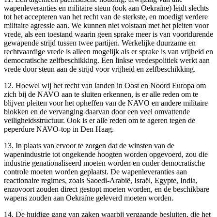
wapenleveranties en militaire steun (ook aan Oekraïne) leidt slechts
tot het accepteren van het recht van de sterkste, en moedigt verdere
militaire agressie aan. We kunnen niet volstaan met het pleiten voor
vrede, als een toestand waarin geen sprake meer is van voortdurende
gewapende strijd tussen twee partijen. Werkelijke duurzame en
rechtvaardige vrede is alleen mogelijk als er sprake is van vrijheid en
democratische zelfbeschikking. Een linkse vredespolitiek werkt aan
vrede door steun aan de strijd voor vrijheid en zelfbeschikking.
12. Hoewel wij het recht van landen in Oost en Noord Europa om
zich bij de NAVO aan te sluiten erkennen, is er alle reden om te
blijven pleiten voor het opheffen van de NAVO en andere militaire
blokken en de vervanging daarvan door een veel omvattende
veiligheidsstructuur. Ook is er alle reden om te ageren tegen de
peperdure NAVO-top in Den Haag.
13. In plaats van ervoor te zorgen dat de winsten van de
wapenindustrie tot ongekende hoogten worden opgevoerd, zou die
industrie genationaliseerd moeten worden en onder democratische
controle moeten worden geplaatst. De wapenleveranties aan
reactionaire regimes, zoals Saoedi-Arabië, Israël, Egypte, India,
enzovoort zouden direct gestopt moeten worden, en de beschikbare
wapens zouden aan Oekraïne geleverd moeten worden.
14. De huidige gang van zaken waarbij vergaande besluiten, die het