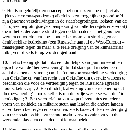
van Oekraïne.
9. Het is ongelofelijk en onacceptabel om te zien hoe nu (net als
tijdens de corona-pandemie) allerlei zaken mogelijk en geoorloofd
zijn (enorme verschuivingen in de staatsbegrotingen, loslaten van de
Europese begrotingsregels, aanpassing van allerlei regels enzovoort)
die in het kader van de strijd tegen de klimaatcrisis niet genomen
werden en worden en hoe – onder het mom van strijd tegen een
denkbeeldige bedreiging (een Russische aanval op West-Europa) –
maatregelen tegen de maar al te reële dreiging van de klimaatcrisis
uitblijven of zelfs terug worden gedraaid.
10. Het is belangrijk dat links een duidelijk standpunt inneemt ten
opzichte van de ‘herbewapening’. In dat standpunt moeten een
aantal elementen samengaan: 1. Een onvoorwaardelijke verdediging
van Oekraïne en van het recht van Oekraïne om over die wapens te
beschikken die voor de verdediging tegen de Russische agressie
noodzakelijk zijn; 2. Een duidelijk afwijzing van de redenering dat
‘herbewapening’ noodzakelijk is om de ‘vrije westerse waarden’ te
verdedigen; 3. Een veroordeling van wapenleveranties en iedere
vorm van politieke en militaire steun aan landen die andere landen
en volkeren bedreigen en aanvallen, zoals Israël; 4. Een verdediging
van de sociale rechten en economische verworvenheden van de
werkende klasse en een adequaat klimaatbeleid.
11. Een algemeen pacifistische houding: afwijzing van alle