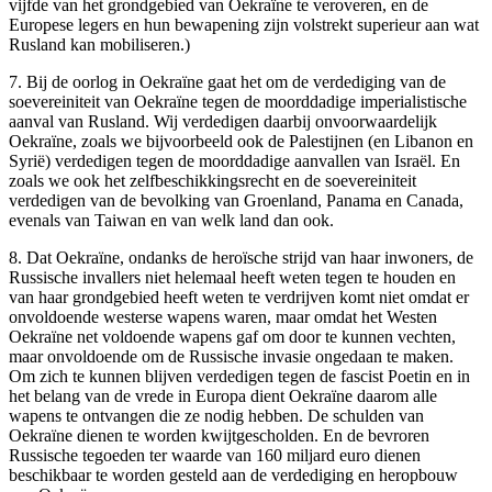
vijfde van het grondgebied van Oekraïne te veroveren, en de
Europese legers en hun bewapening zijn volstrekt superieur aan wat
Rusland kan mobiliseren.)
7. Bij de oorlog in Oekraïne gaat het om de verdediging van de
soevereiniteit van Oekraïne tegen de moorddadige imperialistische
aanval van Rusland. Wij verdedigen daarbij onvoorwaardelijk
Oekraïne, zoals we bijvoorbeeld ook de Palestijnen (en Libanon en
Syrië) verdedigen tegen de moorddadige aanvallen van Israël. En
zoals we ook het zelfbeschikkingsrecht en de soevereiniteit
verdedigen van de bevolking van Groenland, Panama en Canada,
evenals van Taiwan en van welk land dan ook.
8. Dat Oekraïne, ondanks de heroïsche strijd van haar inwoners, de
Russische invallers niet helemaal heeft weten tegen te houden en
van haar grondgebied heeft weten te verdrijven komt niet omdat er
onvoldoende westerse wapens waren, maar omdat het Westen
Oekraïne net voldoende wapens gaf om door te kunnen vechten,
maar onvoldoende om de Russische invasie ongedaan te maken.
Om zich te kunnen blijven verdedigen tegen de fascist Poetin en in
het belang van de vrede in Europa dient Oekraïne daarom alle
wapens te ontvangen die ze nodig hebben.
De schulden van
Oekraïne dienen te worden kwijtgescholden. En de bevroren
Russische tegoeden ter waarde van 160 miljard euro dienen
beschikbaar te worden gesteld aan de verdediging en heropbouw