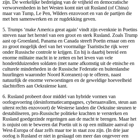
zijn. De werkelijke bedreiging van de vrijheid en democratische
verworvenheden in het Westen komt niet uit Rusland (of China)
maar van Tump, Le Pen, Wilders enzovoort en van de partijen die
met hen samenwerken en ze rugdekking geven.
5. Trumps ‘make America great again’ vindt zijn evenknie in Poetins
streven naar het herstel van een groot en sterk Rusland. Zoals Trump
aast op Groenland, Panama en Canada streeft Poetin ernaar om een
zo groot mogelijk deel van het voormalige Tsaristische rijk weer
onder Russische controle te krijgen. En hij is daarbij bereid een
enorme militaire macht in te zetten en het leven van vele
honderdduizenden soldaten (met name afkomstig uit de etnische en
culturele minderheden in de Russische Federatie en buitenlandse
huurlingen waaronder Noord Koreanen) op te offeren, naast
natuurlijk de enorme verwoestingen en de geweldige hoeveelheid
slachtoffers aan Oekraïense kant.
6. Rusland probeert door middel van hybride vormen van
oorlogsvoering (desinformatiecampagnes, cyberaanvallen, steun aan
uiterst rechts enzovoort) de Westerse landen die Oekraïne steunen te
destabiliseren, pro-Russische politieke krachten te versterken en
Rusland goedgezinde regeringen aan de macht te brengen. Maar het
is onjuist om te beweren dat Poetin uit is op een militaire aanval op
West-Europa of daar zelfs maar toe in staat zou zijn. (In drie jaar
oorlog is Rusland er niet in geslaagd om meer dan ongeveer een