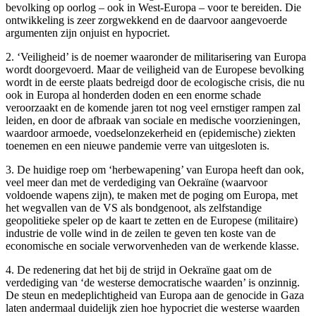
bevolking op oorlog – ook in West-Europa – voor te bereiden. Die
ontwikkeling is zeer zorgwekkend en de daarvoor aangevoerde
argumenten zijn onjuist en hypocriet.
2. ‘Veiligheid’ is de noemer waaronder de militarisering van Europa
wordt doorgevoerd. Maar de veiligheid van de Europese bevolking
wordt in de eerste plaats bedreigd door de ecologische crisis, die nu
ook in Europa al honderden doden en een enorme schade
veroorzaakt en de komende jaren tot nog veel ernstiger rampen zal
leiden, en door de afbraak van sociale en medische voorzieningen,
waardoor armoede, voedselonzekerheid en (epidemische) ziekten
toenemen en een nieuwe pandemie verre van uitgesloten is.
3. De huidige roep om ‘herbewapening’ van Europa heeft dan ook,
veel meer dan met de verdediging van Oekraïne (waarvoor
voldoende wapens zijn), te maken met de poging om Europa, met
het wegvallen van de VS als bondgenoot, als zelfstandige
geopolitieke speler op de kaart te zetten en de Europese (militaire)
industrie de volle wind in de zeilen te geven ten koste van de
economische en sociale verworvenheden van de werkende klasse.
4. De redenering dat het bij de strijd in Oekraïne gaat om de
verdediging van ‘de westerse democratische waarden’ is onzinnig.
De steun en medeplichtigheid van Europa aan de genocide in Gaza
laten andermaal duidelijk zien hoe hypocriet die westerse waarden