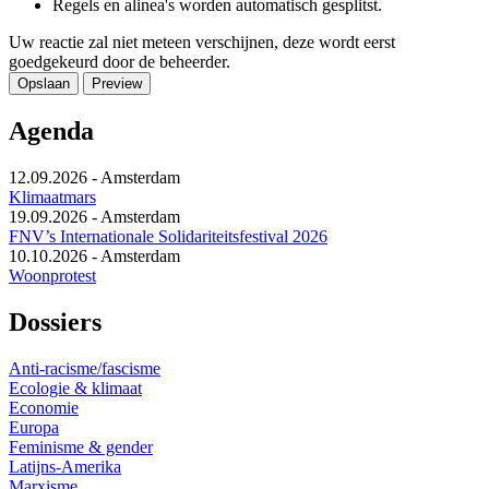
Regels en alinea's worden automatisch gesplitst.
Uw reactie zal niet meteen verschijnen, deze wordt eerst
goedgekeurd door de beheerder.
Agenda
12.09.2026
-
Amsterdam
Klimaatmars
19.09.2026
-
Amsterdam
FNV’s Internationale Solidariteitsfestival 2026
10.10.2026
-
Amsterdam
Woonprotest
Dossiers
Anti-racisme/fascisme
Ecologie & klimaat
Economie
Europa
Feminisme & gender
Latijns-Amerika
Marxisme