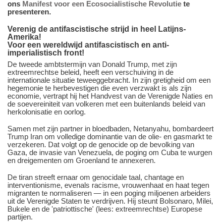
ons
Manifest voor een Ecosocialistische Revolutie
te
presenteren.
Verenig de antifascistische strijd in heel Latijns-
Amerika!
Voor een wereldwijd antifascistisch en anti-
imperialistisch front!
De tweede ambtstermijn van Donald Trump, met zijn
extreemrechtse beleid, heeft een verschuiving in de
internationale situatie teweeggebracht. In zijn gretigheid om een
hegemonie te herbevestigen die even verzwakt is als zijn
economie, vertrapt hij het Handvest van de Verenigde Naties en
de soevereiniteit van volkeren met een buitenlands beleid van
herkolonisatie en oorlog.
Samen met zijn partner in bloedbaden, Netanyahu, bombardeert
Trump Iran om volledige dominantie van de olie- en gasmarkt te
verzekeren. Dat volgt op de genocide op de bevolking van
Gaza, de invasie van Venezuela, de poging om Cuba te wurgen
en dreigementen om Groenland te annexeren.
De tiran streeft ernaar om genocidale taal, chantage en
interventionisme, evenals racisme, vrouwenhaat en haat tegen
migranten te normaliseren — in een poging miljoenen arbeiders
uit de Verenigde Staten te verdrijven. Hij steunt Bolsonaro, Milei,
Bukele en de 'patriottische' (lees: extreemrechtse) Europese
partijen.