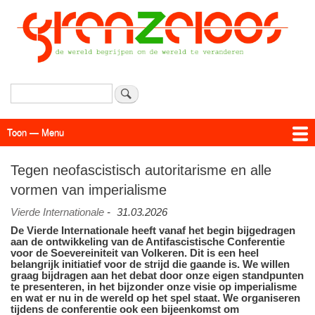
Overslaan
en
naar
de
inhoud
gaan
Zoeken
Toon — Menu
Menu
Actueel
Achtergrond
Links
Geschriften
Over SAP - Grenzeloos
Tegen neofascistisch autoritarisme en alle
vormen van imperialisme
Vierde Internationale
-
31.03.2026
De Vierde Internationale heeft vanaf het begin bijgedragen
aan de ontwikkeling van de Antifascistische Conferentie
voor de Soevereiniteit van Volkeren. Dit is een heel
belangrijk initiatief voor de strijd die gaande is. We willen
graag bijdragen aan het debat door onze eigen standpunten
te presenteren, in het bijzonder onze visie op imperialisme
en wat er nu in de wereld op het spel staat.
We organiseren
tijdens de conferentie ook een bijeenkomst om