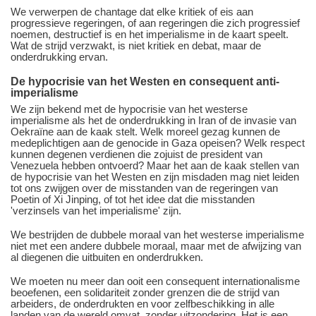
We verwerpen de chantage dat elke kritiek of eis aan
progressieve regeringen, of aan regeringen die zich progressief
noemen, destructief is en het imperialisme in de kaart speelt.
Wat de strijd verzwakt, is niet kritiek en debat, maar de
onderdrukking ervan.
De hypocrisie van het Westen en consequent anti-
imperialisme
We zijn bekend met de hypocrisie van het westerse
imperialisme als het de onderdrukking in Iran of de invasie van
Oekraïne aan de kaak stelt. Welk moreel gezag kunnen de
medeplichtigen aan de genocide in Gaza opeisen? Welk respect
kunnen degenen verdienen die zojuist de president van
Venezuela hebben ontvoerd? Maar het aan de kaak stellen van
de hypocrisie van het Westen en zijn misdaden mag niet leiden
tot ons zwijgen over de misstanden van de regeringen van
Poetin of Xi Jinping, of tot het idee dat die misstanden
'verzinsels van het imperialisme' zijn.
We bestrijden de dubbele moraal van het westerse imperialisme
niet met een andere dubbele moraal, maar met de afwijzing van
al diegenen die uitbuiten en onderdrukken.
We moeten nu meer dan ooit een consequent internationalisme
beoefenen, een solidariteit zonder grenzen die de strijd van
arbeiders, de onderdrukten en voor zelfbeschikking in alle
landen van de wereld omvat, zonder uitzondering. Het is een