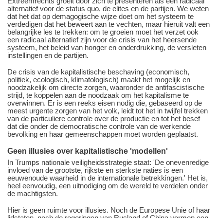
Extreemrechts groeit door zich te presenteren als een radicaal
alternatief voor de status quo, de elites en de partijen. We weten
dat het dat op demagogische wijze doet om het systeem te
verdedigen dat het beweert aan te vechten, maar hieruit valt een
belangrijke les te trekken: om te groeien moet het verzet ook
een radicaal alternatief zijn voor de crisis van het heersende
systeem, het beleid van honger en onderdrukking, de versleten
instellingen en de partijen.
De crisis van de kapitalistische beschaving (economisch,
politiek, ecologisch, klimatologisch) maakt het mogelijk en
noodzakelijk om directe zorgen, waaronder de antifascistische
strijd, te koppelen aan de noodzaak om het kapitalisme te
overwinnen. Er is een reeks eisen nodig die, gebaseerd op de
meest urgente zorgen van het volk, leidt tot het in twijfel trekken
van de particuliere controle over de productie en tot het besef
dat die onder de democratische controle van de werkende
bevolking en haar gemeenschappen moet worden geplaatst.
Geen illusies over kapitalistische 'modellen'
In Trumps nationale veiligheidsstrategie staat: 'De onevenredige
invloed van de grootste, rijkste en sterkste naties is een
eeuwenoude waarheid in de internationale betrekkingen.' Het is,
heel eenvoudig, een uitnodiging om de wereld te verdelen onder
de machtigsten.
Hier is geen ruimte voor illusies. Noch de Europese Unie of haar
lidstaten, noch de regeringen van Rusland of China vormen een