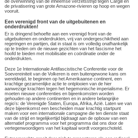
de overwinning van de inheemse verzetsstrijd tegen Cargill en
de privatisering van grote Amazone-rivieren op hoop en wegen
vooruit.
Een verenigd front van de uitgebuitenen en
onderdrukten!
Er is dringend behoefte aan een verenigd front van de
uitgebuitenen en onderdrukten, vrij van ondergeschiktheid aan
regeringen en partijen, dat in staat is om volledig onafhankelijk
op te treden om de nieuwe gezichten van het fascisme het
hoofd te bieden met mobilisatie en coördinatie onder de
onderdrukten.
Deze 1e Internationale Antifascistische Conferentie voor de
Soevereiniteit van de Volkeren is een buitengewone kans om
wereldwijd, te beginnen op het Amerikaanse continent, een
krachtige gezamenlijke actie te ontplooien van de hier
aanwezige krachten tegen het hegemonische imperialisme. Er
moeten nieuwe conferenties en bijeenkomsten worden
gehouden op andere continenten en in andere belangrijke
regio's: de Verenigde Staten, Europa, Afrika, Azië. Laten we van
deze bijeenkomst een bescheiden maar krachtig startpunt
maken voor een internationale campagne die ten dienste staat
van de strijd en tegelijkertijd bijdraagt aan de opbouw van een
alternatief programma voor het programma dat ons door de
vertegenwoordigers van het kapitaal wordt voorgeschoteld.