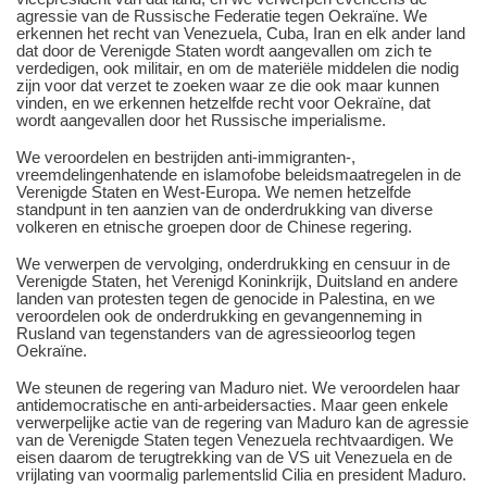
agressie van de Russische Federatie tegen Oekraïne. We
erkennen het recht van Venezuela, Cuba, Iran en elk ander land
dat door de Verenigde Staten wordt aangevallen om zich te
verdedigen, ook militair, en om de materiële middelen die nodig
zijn voor dat verzet te zoeken waar ze die ook maar kunnen
vinden, en we erkennen hetzelfde recht voor Oekraïne, dat
wordt aangevallen door het Russische imperialisme.
We veroordelen en bestrijden anti-immigranten-,
vreemdelingenhatende en islamofobe beleidsmaatregelen in de
Verenigde Staten en West-Europa. We nemen hetzelfde
standpunt in ten aanzien van de onderdrukking van diverse
volkeren en etnische groepen door de Chinese regering.
We verwerpen de vervolging, onderdrukking en censuur in de
Verenigde Staten, het Verenigd Koninkrijk, Duitsland en andere
landen van protesten tegen de genocide in Palestina, en we
veroordelen ook de onderdrukking en gevangenneming in
Rusland van tegenstanders van de agressieoorlog tegen
Oekraïne.
We steunen de regering van Maduro niet. We veroordelen haar
antidemocratische en anti-arbeidersacties. Maar geen enkele
verwerpelijke actie van de regering van Maduro kan de agressie
van de Verenigde Staten tegen Venezuela rechtvaardigen. We
eisen daarom de terugtrekking van de VS uit Venezuela en de
vrijlating van voormalig parlementslid Cilia en president Maduro.