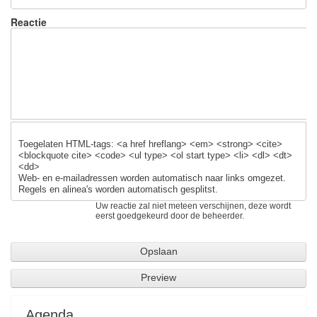
b
y
o
Reactie
o
k
Toegelaten HTML-tags: <a href hreflang> <em> <strong> <cite>
<blockquote cite> <code> <ul type> <ol start type> <li> <dl> <dt>
<dd>
Web- en e-mailadressen worden automatisch naar links omgezet.
Regels en alinea's worden automatisch gesplitst.
Uw reactie zal niet meteen verschijnen, deze wordt
eerst goedgekeurd door de beheerder.
Agenda