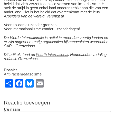
beleid dat zich verzet tegen alle vormen van imperialisme. Het
stelt de strijd in geen enkel land ondergeschikt aan die van een
ander land. Het is het beleid dat overeenkomt met de leus
Arbeiders van de wereld, verenigt u!
Voor solidariteit zonder grenzen!
Voor internationalisme zonder uitzonderingen!
De Vierde Internationale is actief in meer dan veertig landen en
er zijn ongeveer zestig organisaties bij aangesloten waaronder
SAP – Grenzeloos.
Dit artikel stond op
Fourth International
. Nederlandse vertaling
redactie Grenzeloos.
Dossier
Anti-racisme/fascisme
S
F
Bl
E
h
a
u
m
ar
c
e
ail
Reactie toevoegen
e
e
sk
Uw naam