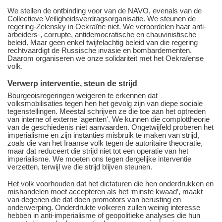
We stellen de ontbinding voor van de NAVO, evenals van de
Collectieve Veiligheidsverdragsorganisatie. We steunen de
regering-Zelensky in Oekraïne niet. We veroordelen haar anti-
arbeiders-, corrupte, antidemocratische en chauvinistische
beleid. Maar geen enkel twijfelachtig beleid van die regering
rechtvaardigt de Russische invasie en bombardementen.
Daarom organiseren we onze solidariteit met het Oekraïense
volk.
Verwerp interventie, steun de strijd
Bourgeoisregeringen weigeren te erkennen dat
volksmobilisaties tegen hen het gevolg zijn van diepe sociale
tegenstellingen. Meestal schrijven ze die toe aan het optreden
van interne of externe 'agenten'. We kunnen die complottheorie
van de geschiedenis niet aanvaarden. Ongetwijfeld proberen het
imperialisme en zijn instanties misbruik te maken van strijd,
zoals die van het Iraanse volk tegen de autoritaire theocratie,
maar dat reduceert die strijd niet tot een operatie van het
imperialisme. We moeten ons tegen dergelijke interventie
verzetten, terwijl we die strijd blijven steunen.
Het volk voorhouden dat het dictaturen die hen onderdrukken en
mishandelen moet accepteren als het ‘minste kwaad’, maakt
van degenen die dat doen promotors van berusting en
onderwerping. Onderdrukte volkeren zullen weinig interesse
hebben in anti-imperialisme of geopolitieke analyses die hun