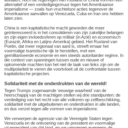
alternatief of een verdedigingsmuur tegen het Amerikaanse
imperialisme — zoals hun vruchteloze acties tegenover de
Amerikaanse aanvallen op Venezuela, Cuba en Iran ons hebben
laten zien.
China is een kapitalistische macht geworden die meer
geïnteresseerd is in het consolideren van zijn zakelijke belangen
en zijn eigen invloedssferen op militair (in Azië) en economisch
(Eurazië, Afrika en Latijns-Amerika) gebied. Het Rusland van
Poetin, dat meer regionaal van aard is, streeft ernaar het
voormalige tsaristische rijk te herstellen, met een
gemilitariseerde economie en een steeds autoritairder regime. In
die context van spanningen tussen oude en nieuwe of
opkomende machten kan het niet de taak van links zijn om de
multipolariteit te vieren die voortvloeit uit de confrontatie tussen
kapitalistische projecten.
Solidariteit met de onderdrukten van de wereld!
Tegen Trumps zogenaamde 'eeuwige waarheid' van de
heerschappij van de machtigen stellen wij drie standpunten: de
verdediging van het recht van alle volkeren op zelfbeschikking,
solidariteit met de uitgebuitenen en onderdrukten in alle landen,
en dus verzet tegen alle vormen van imperialisme.
We verwerpen de agressie van de Verenigde Staten tegen
Venezuela en de ontvoering van de president en voormalige
vicepresident van dat land, en we verwerpen eveneens de