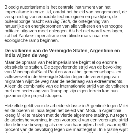
Bloedig autoritarisme is het centrale instrument van het
imperialisme in onze tijd, omdat het beleid van hongersnood, de
verspreiding van ecocidale technologieën en praktijken, de
buitensporige macht van
Big Tech
, de onteigening van
natuurlijke en energiebronnen van alle volkeren en verhoogde
militaire uitgaven moet opleggen. Als het niet wordt verslagen,
zal het Yankee-imperialisme een blinde mars naar een
ecologische ramp beginnen.
De volkeren van de Verenigde Staten, Argentinië en
India wijzen de weg
Maar de opmars van het imperialisme begint al op enorme
obstakels te stuiten. De zegevierende strijd van de bevolking
van Minneapolis/Saint Paul en van al het gemeenschaps- en
volksverzet in de Verenigde Staten tegen de vervolging van
migranten wijst de weg naar de nederlaag van extreemrechts.
Alleen de combinatie van de internationale strijd van de volkeren
met een nederlaag van Trump op zijn eigen terrein kan hun
gezamenlijke project stoppen.
Hetzelfde geldt voor de arbeidersklasse in Argentinië tegen Milei
en de boeren in India tegen het beleid van Modi. In Argentinië
kreeg Milei te maken met de vierde algemene staking, nu tegen
de arbeidshervorming, in een voorbeeld van een verenigde strijd
die de linkse beweging als een van haar pijlers heeft, waarbij 90
procent van de bevolking tegen die maatregel is. In Brazilië wijst