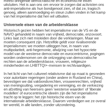
meest dringende democratische en economische eisen
uitsluiten. Het is aan ons om ervoor te zorgen dat activisten ons
anti-imperialisme als hun bondgenoot zien, of dat ze, tragisch
genoeg, alleen aanmoediging en steun zullen vinden in het kamp
van het imperialisme dat hen wil uitbuiten.
Universele eisen van de arbeidersklasse
Historisch gezien hebben het imperialisme van de VS en de
NAVO gehandeld in naam van vrijheid, democratie, enzovoort.
Links laat zich niet misleiden door die verklaringen. Maar we
moeten consequent zijn. Hetzelfde geldt voor rivaliserende
imperialismen: we moeten uitleggen hoe, in naam van
multipolariteit, anti-hegemonie, afwijzing van het hypocriete
model van de westerse democratie en eurocentrisme, pogingen
worden ondernomen om de ontzegging van democratische
rechten aan de arbeidersklasse, vrouwen, religieuze
minderheden en LHBTTQI+-mensen te rechtvaardigen.
In het licht van het cultureel relativisme dat op maat is gesneden
voor autoritaire regeringen (onder andere in Rusland en China),
bevestigen we dat vakbondsrechten, vrouwenrechten, vrijheid
van meningsuiting, vergadering en vereniging, en de verkiezing
en afzetting van heersers geen 'westerse waarden' of 'liberale
modellen' of eurocentrische ideeën zijn die het imperialisme
tracht op te leggen: het zijn historische eisen van de
internationale arbeidersklasse. Daarom verdedigen we ze overal
ter wereld, in alle landen, zonder uitzondering.