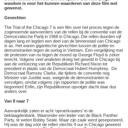
wasdom is voor het kunnen waarderen van deze film wel
gewenst.
Gevechten
The Trial of the Chicago 7 is een film over het proces tegen de
zogenoemde aanvoerders van de rellen bij de conventie van de
Democratische Partij in 1968 in Chicago. Die rellen duurden vijf
dagen lang en legden een deel van de binnenstad van Chicago
is as. Het waren gigantische gevechten tussen de politie en
demonstranten tegen de oorlog in Vietnam. Een vergelijking met
de protesten van nu tegen de moord op George Floyd is zeker
terecht. Volgens veel analisten droeg het geweld in Chicago bij
aan de verkiezing van de Republikein Richard Nixon tot
president in plaats van de Democraat Hubert Humphrey. De
Democraat Ramsey Clarke, die tijdens de conventie nog
Minister van Justitie was, weigerde de demonstranten te
vervolgen, omdat volgens zijn rapporten de politie was
begonnen! Enfin, zijn Republikeinse opvolger dacht daar dus
anders over.
Van 8 naar 7
Aanvankelijk zaten er acht ‘oproerkraaiers’ in de
beklaagdenbank. Waaronder een leider van de Black Panther
Party, te weten Bobby Seale. Maar zijn zaak werd geseponeerd.
Hij was de dag vóór de rellen slechts 4 uur in Chicago geweest