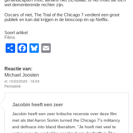
wel dementerende rechter zijn.
Oscars of niet, The Trial of the Chicago 7 verdient een groot
publiek en kan dat krijgen in de bioscoop én op Netflix.
Soort artikel
Films
S
F
Bl
E
h
a
u
m
ar
c
e
ail
Reactie van:
e
e
sk
Michael Joosten
vr, 10/23/2020 - 16:03
b
y
Permalink
o
o
Jacobin heeft een zeer
k
Jacobin heeft een zeer kritische recensie over deze film
met als titel Aaron Sorkin turned the Chicago 7's militancy
and definace into bland liberalism. "Je hoeft niet veel te