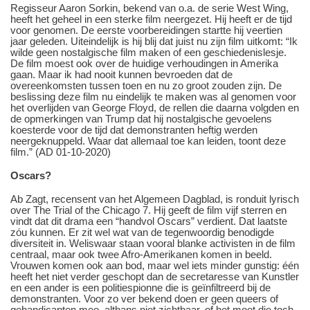
Regisseur Aaron Sorkin, bekend van o.a. de serie West Wing,
heeft het geheel in een sterke film neergezet. Hij heeft er de tijd
voor genomen. De eerste voorbereidingen startte hij veertien
jaar geleden. Uiteindelijk is hij blij dat juist nu zijn film uitkomt: “Ik
wilde geen nostalgische film maken of een geschiedenislesje.
De film moest ook over de huidige verhoudingen in Amerika
gaan. Maar ik had nooit kunnen bevroeden dat de
overeenkomsten tussen toen en nu zo groot zouden zijn. De
beslissing deze film nu eindelijk te maken was al genomen voor
het overlijden van George Floyd, de rellen die daarna volgden en
de opmerkingen van Trump dat hij nostalgische gevoelens
koesterde voor de tijd dat demonstranten heftig werden
neergeknuppeld. Waar dat allemaal toe kan leiden, toont deze
film.” (AD 01-10-2020)
Oscars?
Ab Zagt, recensent van het Algemeen Dagblad, is ronduit lyrisch
over The Trial of the Chicago 7. Hij geeft de film vijf sterren en
vindt dat dit drama een “handvol Oscars” verdient. Dat laatste
zóu kunnen. Er zit wel wat van de tegenwoordig benodigde
diversiteit in. Weliswaar staan vooral blanke activisten in de film
centraal, maar ook twee Afro-Amerikanen komen in beeld.
Vrouwen komen ook aan bod, maar wel iets minder gunstig: één
heeft het niet verder geschopt dan de secretaresse van Kunstler
en een ander is een politiespionne die is geïnfiltreerd bij de
demonstranten. Voor zo ver bekend doen er geen queers of
gehandicapten mee, althans niet zichtbaar, of het moet die toch