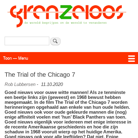
Overslaan
en
naar
de
inhoud
gaan
Zoeken
Toon — Menu
Menu
Actueel
Achtergrond
Links
Geschriften
Over SAP - Grenzeloos
The Trial of the Chicago 7
Rob Lubbersen
-
11.10.2020
Goed nieuws voor ouwe witte mannen! Als ze tenminste
een beetje links zijn (geweest) en 1968 bewust hebben
meegemaakt. In de film The Trial of the Chicago 7 worden
herinneringen opgehaald aan enkele van hun oude helden.
Goed nieuws ook voor oude gekleurde mannen die (nog)
enige affiniteit voelen met ‘hun’ Black Panthers van toen.
Goed nieuws eigenlijk voor iedereen met enige interesse in
de recente Amerikaanse geschiedenis en hoe die zijn
schaduw in 1968 vooruit wierp op het huidige Amerika.
Goed nieuws ook voor alle leeftijden? Dat niet. Enige