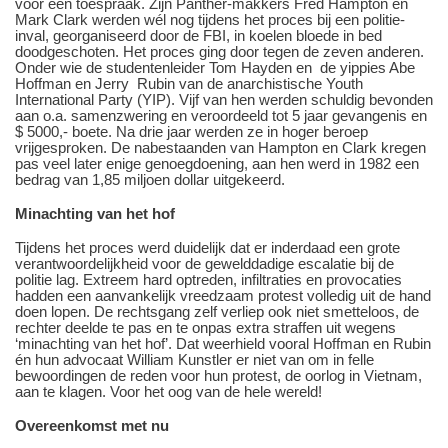
voor een toespraak. Zijn Panther-makkers Fred Hampton en
Mark Clark werden wél nog tijdens het proces bij een politie-
inval, georganiseerd door de FBI, in koelen bloede in bed
doodgeschoten. Het proces ging door tegen de zeven anderen.
Onder wie de studentenleider Tom Hayden en de yippies Abe
Hoffman en Jerry Rubin van de anarchistische Youth
International Party (YIP). Vijf van hen werden schuldig bevonden
aan o.a. samenzwering en veroordeeld tot 5 jaar gevangenis en
$ 5000,- boete. Na drie jaar werden ze in hoger beroep
vrijgesproken. De nabestaanden van Hampton en Clark kregen
pas veel later enige genoegdoening, aan hen werd in 1982 een
bedrag van 1,85 miljoen dollar uitgekeerd.
Minachting van het hof
Tijdens het proces werd duidelijk dat er inderdaad een grote
verantwoordelijkheid voor de gewelddadige escalatie bij de
politie lag. Extreem hard optreden, infiltraties en provocaties
hadden een aanvankelijk vreedzaam protest volledig uit de hand
doen lopen. De rechtsgang zelf verliep ook niet smetteloos, de
rechter deelde te pas en te onpas extra straffen uit wegens
‘minachting van het hof’. Dat weerhield vooral Hoffman en Rubin
én hun advocaat William Kunstler er niet van om in felle
bewoordingen de reden voor hun protest, de oorlog in Vietnam,
aan te klagen. Voor het oog van de hele wereld!
Overeenkomst met nu