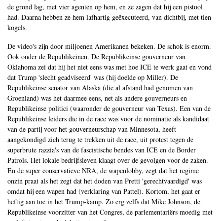
de grond lag, met vier agenten op hem, en ze zagen dat hij een pistool
had. Daarna hebben ze hem lafhartig geëxecuteerd, van dichtbij, met tien
kogels.
De video's zijn door miljoenen Amerikanen bekeken. De schok is enorm.
Ook onder de Republikeinen. De Republikeinse gouverneur van
Oklahoma zei dat hij het niet eens was met hoe ICE te werk gaat en vond
dat Trump 'slecht geadviseerd' was (hij doelde op Miller). De
Republikeinse senator van Alaska (die al afstand had genomen van
Groenland) was het daarmee eens, net als andere gouverneurs en
Republikeinse politici (waaronder de gouverneur van Texas). Een van de
Republikeinse leiders die in de race was voor de nominatie als kandidaat
van de partij voor het gouverneurschap van Minnesota, heeft
aangekondigd zich terug te trekken uit de race, uit protest tegen de
superbrute razzia's van de fascistische bendes van ICE en de Border
Patrols. Het lokale bedrijfsleven klaagt over de gevolgen voor de zaken.
En de super conservatieve NRA, de wapenlobby, zegt dat het regime
onzin praat als het zegt dat het doden van Pretti 'gerechtvaardigd' was
omdat hij een wapen had (verklaring van Pattel). Kortom, het gaat er
heftig aan toe in het Trump-kamp. Zo erg zelfs dat Mike Johnson, de
Republikeinse voorzitter van het Congres, de parlementariërs moedig met