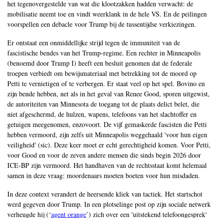
het tegenovergestelde van wat die klootzakken hadden verwacht: de
mobilisatie neemt toe en vindt weerklank in de hele VS. En de peilingen
voorspellen een debacle voor Trump bij de tussentijdse verkiezingen.
Er ontstaat een onmiddellijke strijd tegen de immuniteit van de
fascistische bendes van het Trump-regime. Een rechter in Minneapolis
(benoemd door Trump I) heeft een besluit genomen dat de federale
troepen verbiedt om bewijsmateriaal met betrekking tot de moord op
Petti te vernietigen of te verbergen. Er staat veel op het spel. Bovino en
zijn bende hebben, net als in het geval van Renee Good, sporen uitgewist,
de autoriteiten van Minnesota de toegang tot de plaats delict belet, die
niet afgeschermd, de hulzen, wapens, telefoons van het slachtoffer en
getuigen meegenomen, enzovoort. De vijf gemaskerde fascisten die Petti
hebben vermoord, zijn zelfs uit Minneapolis weggehaald 'voor hun eigen
veiligheid' (sic). Deze keer moet er echt gerechtigheid komen. Voor Petti,
voor Good en voor de zeven andere mensen die sinds begin 2026 door
ICE-BP zijn vermoord. Het handhaven van de rechtsstaat komt helemaal
samen in deze vraag: moordenaars moeten boeten voor hun misdaden.
In deze context verandert de heersende kliek van tactiek. Het startschot
werd gegeven door Trump. In een plotselinge post op zijn sociale netwerk
verheugde hij (‘
agent orange
’) zich over een 'uitstekend telefoongesprek'