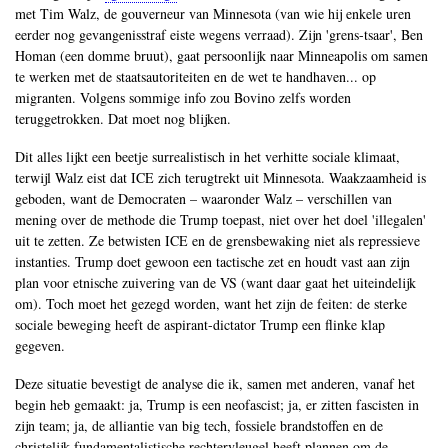
met Tim Walz, de gouverneur van Minnesota (van wie hij enkele uren
eerder nog gevangenisstraf eiste wegens verraad). Zijn 'grens-tsaar', Ben
Homan (een domme bruut), gaat persoonlijk naar Minneapolis om samen
te werken met de staatsautoriteiten en de wet te handhaven... op
migranten. Volgens sommige info zou Bovino zelfs worden
teruggetrokken. Dat moet nog blijken.
Dit alles lijkt een beetje surrealistisch in het verhitte sociale klimaat,
terwijl Walz eist dat ICE zich terugtrekt uit Minnesota. Waakzaamheid is
geboden, want de Democraten – waaronder Walz – verschillen van
mening over de methode die Trump toepast, niet over het doel 'illegalen'
uit te zetten. Ze betwisten ICE en de grensbewaking niet als repressieve
instanties. Trump doet gewoon een tactische zet en houdt vast aan zijn
plan voor etnische zuivering van de VS (want daar gaat het uiteindelijk
om). Toch moet het gezegd worden, want het zijn de feiten: de sterke
sociale beweging heeft de aspirant-dictator Trump een flinke klap
gegeven.
Deze situatie bevestigt de analyse die ik, samen met anderen, vanaf het
begin heb gemaakt: ja, Trump is een neofascist; ja, er zitten fascisten in
zijn team; ja, de alliantie van big tech, fossiele brandstoffen en de
christelijk-fundamentalistische rechtervleugel heeft plannen om de