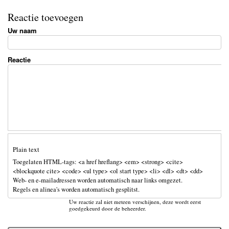
ha
ce
ue
m
Reactie toevoegen
re
bo
sk
ail
Uw naam
ok
y
Reactie
Plain text
Toegelaten HTML-tags: <a href hreflang> <em> <strong> <cite>
<blockquote cite> <code> <ul type> <ol start type> <li> <dl> <dt> <dd>
Web- en e-mailadressen worden automatisch naar links omgezet.
Regels en alinea's worden automatisch gesplitst.
Uw reactie zal niet meteen verschijnen, deze wordt eerst
goedgekeurd door de beheerder.