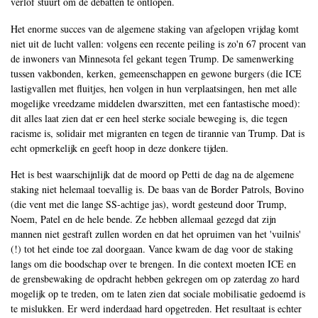
verlof stuurt om de debatten te ontlopen.
Het enorme succes van de algemene staking van afgelopen vrijdag komt
niet uit de lucht vallen: volgens een recente peiling is zo'n 67 procent van
de inwoners van Minnesota fel gekant tegen Trump. De samenwerking
tussen vakbonden, kerken, gemeenschappen en gewone burgers (die ICE
lastigvallen met fluitjes, hen volgen in hun verplaatsingen, hen met alle
mogelijke vreedzame middelen dwarszitten, met een fantastische moed):
dit alles laat zien dat er een heel sterke sociale beweging is, die tegen
racisme is, solidair met migranten en tegen de tirannie van Trump. Dat is
echt opmerkelijk en geeft hoop in deze donkere tijden.
Het is best waarschijnlijk dat de moord op Petti de dag na de algemene
staking niet helemaal toevallig is. De baas van de Border Patrols, Bovino
(die vent met die lange SS-achtige jas), wordt gesteund door Trump,
Noem, Patel en de hele bende. Ze hebben allemaal gezegd dat zijn
mannen niet gestraft zullen worden en dat het opruimen van het 'vuilnis'
(!) tot het einde toe zal doorgaan. Vance kwam de dag voor de staking
langs om die boodschap over te brengen. In die context moeten ICE en
de grensbewaking de opdracht hebben gekregen om op zaterdag zo hard
mogelijk op te treden, om te laten zien dat sociale mobilisatie gedoemd is
te mislukken. Er werd inderdaad hard opgetreden. Het resultaat is echter