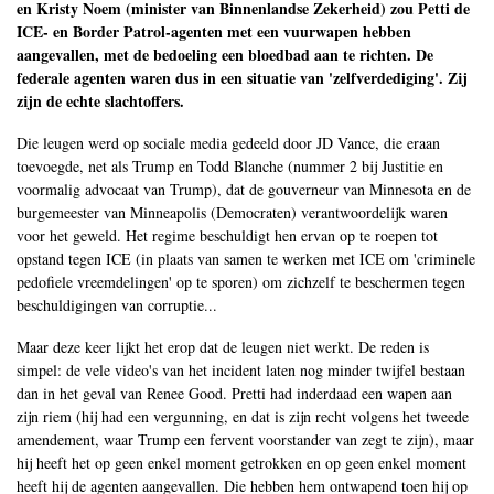
en Kristy Noem (minister van Binnenlandse Zekerheid) zou Petti de
ICE- en Border Patrol-agenten met een vuurwapen hebben
aangevallen, met de bedoeling een bloedbad aan te richten. De
federale agenten waren dus in een situatie van 'zelfverdediging'. Zij
zijn de echte slachtoffers.
Die leugen werd op sociale media gedeeld door JD Vance, die eraan
toevoegde, net als Trump en Todd Blanche (nummer 2 bij Justitie en
voormalig advocaat van Trump), dat de gouverneur van Minnesota en de
burgemeester van Minneapolis (Democraten) verantwoordelijk waren
voor het geweld. Het regime beschuldigt hen ervan op te roepen tot
opstand tegen ICE (in plaats van samen te werken met ICE om 'criminele
pedofiele vreemdelingen' op te sporen) om zichzelf te beschermen tegen
beschuldigingen van corruptie...
Maar deze keer lijkt het erop dat de leugen niet werkt. De reden is
simpel: de vele video's van het incident laten nog minder twijfel bestaan
dan in het geval van Renee Good. Pretti had inderdaad een wapen aan
zijn riem (hij had een vergunning, en dat is zijn recht volgens het tweede
amendement, waar Trump een fervent voorstander van zegt te zijn), maar
hij heeft het op geen enkel moment getrokken en op geen enkel moment
heeft hij de agenten aangevallen. Die hebben hem ontwapend toen hij op