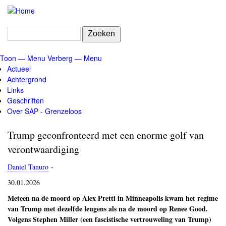
Overslaan
en
naar
Zoeken
de
inhoud
Toon — Menu
Verberg — Menu
gaan
Menu
Actueel
Achtergrond
Links
Geschriften
Over SAP - Grenzeloos
Trump geconfronteerd met een enorme golf van
verontwaardiging
Daniel Tanuro
-
30.01.2026
Meteen na de moord op Alex Pretti in Minneapolis kwam het regime
van Trump met dezelfde leugens als na de moord op Renee Good.
Volgens Stephen Miller (een fascistische vertrouweling van Trump)