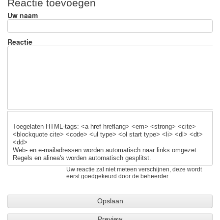
Reactie toevoegen
e
e
sk
Uw naam
b
y
o
Reactie
o
k
Toegelaten HTML-tags: <a href hreflang> <em> <strong> <cite>
<blockquote cite> <code> <ul type> <ol start type> <li> <dl> <dt>
<dd>
Web- en e-mailadressen worden automatisch naar links omgezet.
Regels en alinea's worden automatisch gesplitst.
Uw reactie zal niet meteen verschijnen, deze wordt
eerst goedgekeurd door de beheerder.