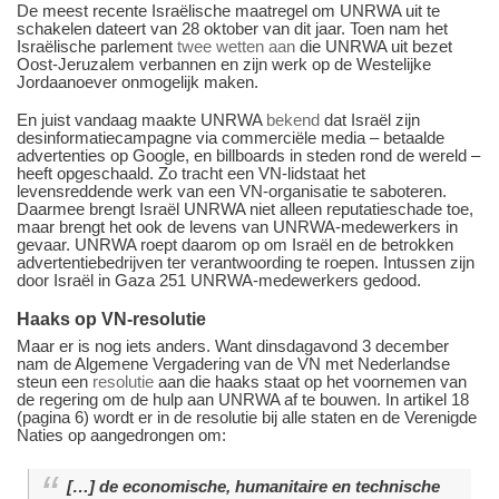
De meest recente Israëlische maatregel om UNRWA uit te
schakelen dateert van 28 oktober van dit jaar. Toen nam het
Israëlische parlement
twee wetten aan
die UNRWA uit bezet
Oost-Jeruzalem verbannen en zijn werk op de Westelijke
Jordaanoever onmogelijk maken.
En juist vandaag maakte UNRWA
bekend
dat Israël zijn
desinformatiecampagne via commerciële media – betaalde
advertenties op Google, en billboards in steden rond de wereld –
heeft opgeschaald. Zo tracht een VN-lidstaat het
levensreddende werk van een VN-organisatie te saboteren.
Daarmee brengt Israël UNRWA niet alleen reputatieschade toe,
maar brengt het ook de levens van UNRWA-medewerkers in
gevaar. UNRWA roept daarom op om Israël en de betrokken
advertentiebedrijven ter verantwoording te roepen. Intussen zijn
door Israël in Gaza 251 UNRWA-medewerkers gedood.
Haaks op VN-resolutie
Maar er is nog iets anders. Want dinsdagavond 3 december
nam de Algemene Vergadering van de VN met Nederlandse
steun een
resolutie
aan die haaks staat op het voornemen van
de regering om de hulp aan UNRWA af te bouwen. In artikel 18
(pagina 6) wordt er in de resolutie bij alle staten en de Verenigde
Naties op aangedrongen om:
[…] de economische, humanitaire en technische