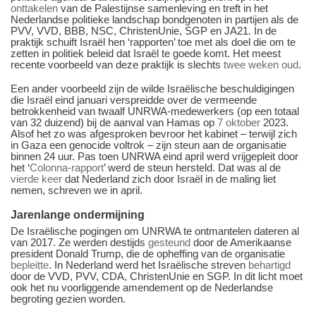
onttakelen
van de Palestijnse samenleving en treft in het
Nederlandse politieke landschap bondgenoten in partijen als de
PVV, VVD, BBB, NSC, ChristenUnie, SGP en JA21. In de
praktijk schuift Israël hen ‘rapporten’ toe met als doel die om te
zetten in politiek beleid dat Israël te goede komt. Het meest
recente voorbeeld van deze praktijk is slechts
twee weken oud
.
Een ander voorbeeld zijn de wilde Israëlische beschuldigingen
die Israël eind januari verspreidde over de vermeende
betrokkenheid van twaalf UNRWA-medewerkers (op een totaal
van 32 duizend) bij de aanval van Hamas op
7 oktober
2023.
Alsof het zo was afgesproken bevroor het kabinet – terwijl zich
in Gaza een genocide voltrok – zijn steun aan de organisatie
binnen 24 uur. Pas toen UNRWA eind april werd vrijgepleit door
het ‘
Colonna-rapport
’ werd de steun hersteld. Dat was al de
vierde keer
dat Nederland zich door Israël in de maling liet
nemen, schreven we in april.
Jarenlange ondermijning
De Israëlische pogingen om UNRWA te ontmantelen dateren al
van 2017. Ze werden destijds
gesteund
door de Amerikaanse
president Donald Trump, die de opheffing van de organisatie
bepleitte
. In Nederland werd het Israëlische streven
behartigd
door de VVD, PVV, CDA, ChristenUnie en SGP. In dit licht moet
ook het nu voorliggende amendement op de Nederlandse
begroting gezien worden.