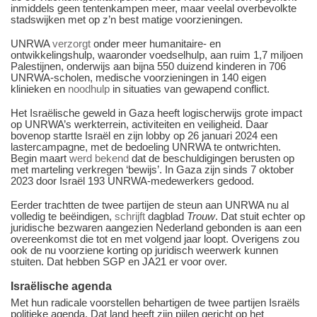
inmiddels geen tentenkampen meer, maar veelal overbevolkte
stadswijken met op z’n best matige voorzieningen.
UNRWA
verzorgt
onder meer humanitaire- en
ontwikkelingshulp, waaronder voedselhulp, aan ruim 1,7 miljoen
Palestijnen, onderwijs aan bijna 550 duizend kinderen in 706
UNRWA-scholen, medische voorzieningen in 140 eigen
klinieken en
noodhulp
in situaties van gewapend conflict.
Het Israëlische geweld in Gaza heeft logischerwijs grote impact
op UNRWA’s werkterrein, activiteiten en veiligheid. Daar
bovenop startte Israël en zijn lobby op 26 januari 2024 een
lastercampagne, met de bedoeling UNRWA te ontwrichten.
Begin maart
werd bekend
dat de beschuldigingen berusten op
met marteling verkregen ‘bewijs’. In Gaza zijn sinds 7 oktober
2023 door Israël 193 UNRWA-medewerkers gedood.
Eerder trachtten de twee partijen de steun aan UNRWA nu al
volledig te beëindigen,
schrijft
dagblad
Trouw
. Dat stuit echter op
juridische bezwaren aangezien Nederland gebonden is aan een
overeenkomst die tot en met volgend jaar loopt. Overigens zou
ook de nu voorziene korting op juridisch weerwerk kunnen
stuiten. Dat hebben SGP en JA21 er voor over.
Israëlische agenda
Met hun radicale voorstellen behartigen de twee partijen Israëls
politieke agenda. Dat land heeft zijn pijlen gericht op het