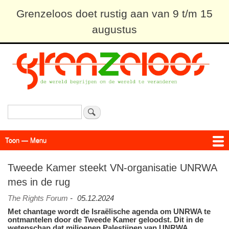
Overslaan
Grenzeloos doet rustig aan van 9 t/m 15
en
augustus
naar
de
inhoud
gaan
Zoeken
Toon — Menu
Menu
Actueel
Achtergrond
Links
Geschriften
Over SAP - Grenzeloos
Tweede Kamer steekt VN-organisatie UNRWA
mes in de rug
The Rights Forum
-
05.12.2024
Met chantage wordt de Israëlische agenda om UNRWA te
ontmantelen door de Tweede Kamer geloodst. Dit in de
wetenschap dat miljoenen Palestijnen van UNRWA