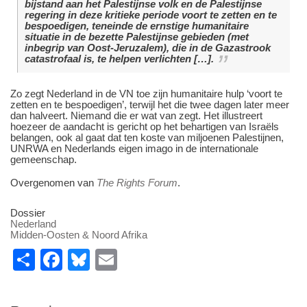
bijstand aan het Palestijnse volk en de Palestijnse
regering in deze kritieke periode voort te zetten en te
bespoedigen, teneinde de ernstige humanitaire
situatie in de bezette Palestijnse gebieden (met
inbegrip van Oost-Jeruzalem), die in de Gazastrook
catastrofaal is, te helpen verlichten […].
Zo zegt Nederland in de VN toe zijn humanitaire hulp ‘voort te
zetten en te bespoedigen’, terwijl het die twee dagen later meer
dan halveert. Niemand die er wat van zegt. Het illustreert
hoezeer de aandacht is gericht op het behartigen van Israëls
belangen, ook al gaat dat ten koste van miljoenen Palestijnen,
UNRWA en Nederlands eigen imago in de internationale
gemeenschap.
Overgenomen van
The Rights Forum
.
Dossier
Nederland
Midden-Oosten & Noord Afrika
S
F
Bl
E
h
a
u
m
ar
c
e
ail