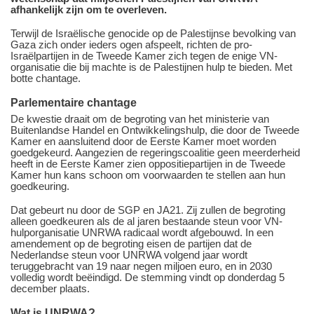
afhankelijk zijn om te overleven.
Terwijl de Israëlische genocide op de Palestijnse bevolking van
Gaza zich onder ieders ogen afspeelt, richten de pro-
Israëlpartijen in de Tweede Kamer zich tegen de enige VN-
organisatie die bij machte is de Palestijnen hulp te bieden. Met
botte chantage.
Parlementaire chantage
De kwestie draait om de begroting van het ministerie van
Buitenlandse Handel en Ontwikkelingshulp, die door de Tweede
Kamer en aansluitend door de Eerste Kamer moet worden
goedgekeurd. Aangezien de regeringscoalitie geen meerderheid
heeft in de Eerste Kamer zien oppositiepartijen in de Tweede
Kamer hun kans schoon om voorwaarden te stellen aan hun
goedkeuring.
Dat gebeurt nu door de SGP en JA21. Zij zullen de begroting
alleen goedkeuren als de al jaren bestaande steun voor VN-
hulporganisatie UNRWA radicaal wordt afgebouwd. In een
amendement op de begroting eisen de partijen dat de
Nederlandse steun voor UNRWA volgend jaar wordt
teruggebracht van 19 naar negen miljoen euro, en in 2030
volledig wordt beëindigd. De stemming vindt op donderdag 5
december plaats.
Wat is UNRWA?