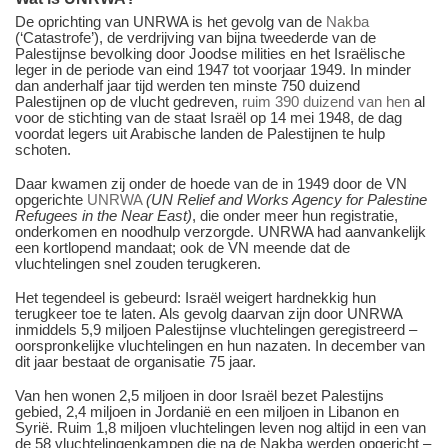
De oprichting van UNRWA is het gevolg van de
Nakba
(‘Catastrofe’), de verdrijving van bijna tweederde van de
Palestijnse bevolking door Joodse milities en het Israëlische
leger in de periode van eind 1947 tot voorjaar 1949. In minder
dan anderhalf jaar tijd werden ten minste 750 duizend
Palestijnen op de vlucht gedreven,
ruim 390 duizend van hen
al
voor de stichting van de staat Israël op 14 mei 1948, de dag
voordat legers uit Arabische landen de Palestijnen te hulp
schoten.
Daar kwamen zij onder de hoede van de in 1949 door de VN
opgerichte
UNRWA
(UN Relief and Works Agency for Palestine
Refugees in the Near East)
, die onder meer hun registratie,
onderkomen en noodhulp verzorgde. UNRWA had aanvankelijk
een kortlopend mandaat; ook de VN meende dat de
vluchtelingen snel zouden terugkeren.
Het tegendeel is gebeurd: Israël weigert hardnekkig hun
terugkeer toe te laten. Als gevolg daarvan zijn door UNRWA
inmiddels 5,9 miljoen Palestijnse vluchtelingen geregistreerd –
oorspronkelijke vluchtelingen en hun nazaten. In december van
dit jaar bestaat de organisatie 75 jaar.
Van hen wonen 2,5 miljoen in door Israël bezet Palestijns
gebied, 2,4 miljoen in Jordanië en een miljoen in Libanon en
Syrië. Ruim 1,8 miljoen vluchtelingen leven nog altijd in een van
de 58 vluchtelingenkampen die na de Nakba werden opgericht –