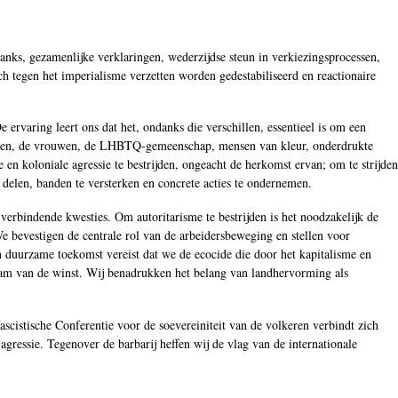
nks, gezamenlijke verklaringen, wederzijdse steun in verkiezingsprocessen,
h tegen het imperialisme verzetten worden gedestabiliseerd en reactionaire
 ervaring leert ons dat het, ondanks die verschillen, essentieel is om een
granten, de vrouwen, de LHBTQ-gemeenschap, mensen van kleur, onderdrukte
en koloniale agressie te bestrijden, ongeacht de herkomst ervan; om te strijden
 delen, banden te versterken en concrete acties te ondernemen.
verbindende kwesties. Om autoritarisme te bestrijden is het noodzakelijk de
 We bevestigen de centrale rol van de arbeidersbeweging en stellen voor
en duurzame toekomst vereist dat we de ecocide die door het kapitalisme en
aam van de winst. Wij benadrukken het belang van landhervorming als
ascistische Conferentie voor de soevereiniteit van de volkeren verbindt zich
gressie. Tegenover de barbarij heffen wij de vlag van de internationale