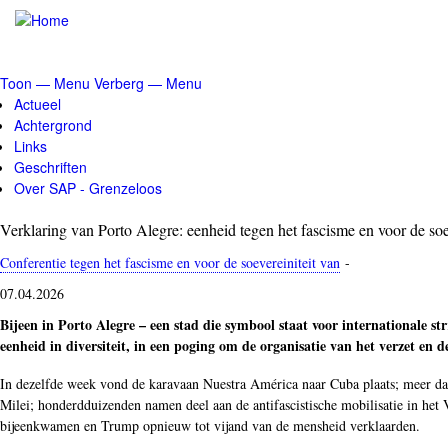
Overslaan
en
naar
de
Toon — Menu
Verberg — Menu
inhoud
Menu
Actueel
gaan
Achtergrond
Links
Geschriften
Over SAP - Grenzeloos
Verklaring van Porto Alegre: eenheid tegen het fascisme en voor de soe
Conferentie tegen het fascisme en voor de soevereiniteit van
-
07.04.2026
Bijeen in Porto Alegre – een stad die symbool staat voor internationale str
eenheid in diversiteit, in een poging om de organisatie van het verzet en d
In dezelfde week vond de karavaan Nuestra América naar Cuba plaats; meer dan 
Milei; honderdduizenden namen deel aan de antifascistische mobilisatie in het
bijeenkwamen en Trump opnieuw tot vijand van de mensheid verklaarden.