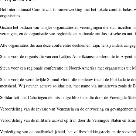
Het Internationaal Comité zal, in samenwerking met het lokale comité, belast 
organisaties.
Gezien het bestaan van talrijke organisaties en verenigingen die zich inzetten i
verenigen, en de organisatie van regionale en nationale antifascistische en anti
Alle organisaties die aan deze conferentie deelnemen, zijn, tenzij anders aang
Steun voor de organisatie van een Latijns-Amerikaanse conferentie in Argentini
Steun voor een regionale conferentie in Noord-Amerika met organisaties uit 
Steun voor de wereldwijde Sumud-vloot, die opnieuw tracht de blokkade te door
mensheid. Wij steunen actieve solidariteit, met name via initiatieven zoals de 
Solidariteit met Cuba tegen de misdadige blokkade die door de Verenigde Staten i
Veroordeling van de invasie van Venezuela en de ontvoering en gevangenneming 
Veroordeling van de militaire aanval op Iran door de Verenigde Staten en Israël
Verdediging van de onafhankelijkheid, het zelfbeschikkingsrecht en de soeverein