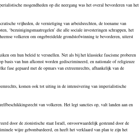
mperialistische mogendheden op die neergang was het overal bevorderen van het
ratische vrijheden, de vernietiging van arbeidsrechten, de toename van
en, ‘bezuinigingsmaatregelen’ die alle sociale investeringen schrappen, het
nheemse volkeren om ongebreidelde grondstofwinning te bevorderen, uiterst
iken om hun beleid te versnellen. Net als bij het klassieke fascisme proberen
 basis van hun afkomst worden gediscrimineerd, en nationale of religieuze
lke fase gepaard met de opmars van extreemrechts, afhankelijk van de
emrechts, komen ook tot uiting in de intensivering van imperialistische
zelfbeschikkingsrecht van volkeren. Het legt sancties op, valt landen aan en
eerd door de zionistische staat Israël, onvoorwaardelijk gesteund door de
iminele wijze gebombardeerd, en heeft het verklaard van plan te zijn het