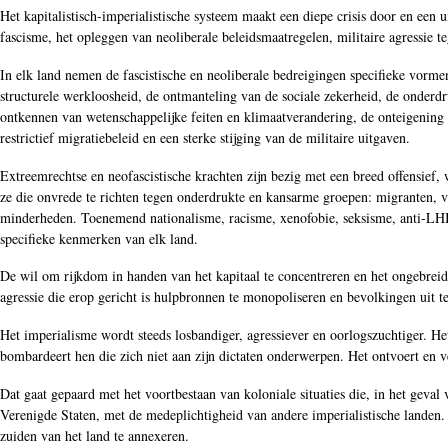
Het kapitalistisch-imperialistische systeem maakt een diepe crisis door en ee
fascisme, het opleggen van neoliberale beleidsmaatregelen, militaire agressie t
In elk land nemen de fascistische en neoliberale bedreigingen specifieke vorm
structurele werkloosheid, de ontmanteling van de sociale zekerheid, de onderdr
ontkennen van wetenschappelijke feiten en klimaatverandering, de onteigening
restrictief migratiebeleid en een sterke stijging van de militaire uitgaven.
Extreemrechtse en neofascistische krachten zijn bezig met een breed offensief,
ze die onvrede te richten tegen onderdrukte en kansarme groepen: migranten,
minderheden. Toenemend nationalisme, racisme, xenofobie, seksisme, anti-LHBT
specifieke kenmerken van elk land.
De wil om rijkdom in handen van het kapitaal te concentreren en het ongebreide
agressie die erop gericht is hulpbronnen te monopoliseren en bevolkingen uit te
Het imperialisme wordt steeds losbandiger, agressiever en oorlogszuchtiger. Het
bombardeert hen die zich niet aan zijn dictaten onderwerpen. Het ontvoert en 
Dat gaat gepaard met het voortbestaan van koloniale situaties die, in het geval
Verenigde Staten, met de medeplichtigheid van andere imperialistische landen. 
zuiden van het land te annexeren.