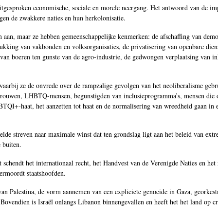
n uitgesproken economische, sociale en morele neergang. Het antwoord van de i
egen de zwakkere naties en hun herkolonisatie.
en aan, maar ze hebben gemeenschappelijke kenmerken: de afschaffing van democ
ukking van vakbonden en volksorganisaties, de privatisering van openbare dienst
 van boeren ten gunste van de agro-industrie, de gedwongen verplaatsing van i
 waarbij ze de onvrede over de rampzalige gevolgen van het neoliberalisme gebru
 vrouwen, LHBTQ-mensen, begunstigden van inclusieprogramma’s, mensen die op
QI+-haat, het aanzetten tot haat en de normalisering van wreedheid gaan in e
lde streven naar maximale winst dat ten grondslag ligt aan het beleid van extre
 buiten.
 schendt het internationaal recht, het Handvest van de Verenigde Naties en het 
vermoordt staatshoofden.
 van Palestina, de vorm aannemen van een expliciete genocide in Gaza, georkestr
Bovendien is Israël onlangs Libanon binnengevallen en heeft het het land op cr