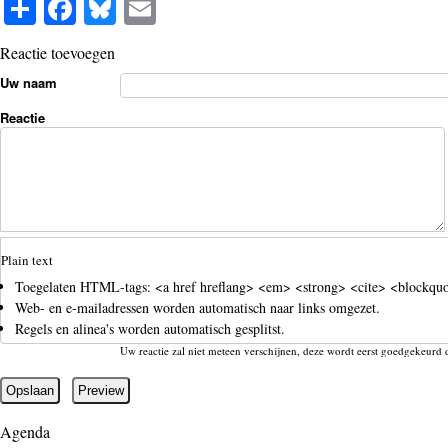
S
Fa
Bl
E
ha
ce
ue
m
Reactie toevoegen
re
bo
sk
ail
Uw naam
ok
y
Reactie
Plain text
Toegelaten HTML-tags: <a href hreflang> <em> <strong> <cite> <blockquot
Web- en e-mailadressen worden automatisch naar links omgezet.
Regels en alinea's worden automatisch gesplitst.
Uw reactie zal niet meteen verschijnen, deze wordt eerst goedgekeurd 
Agenda