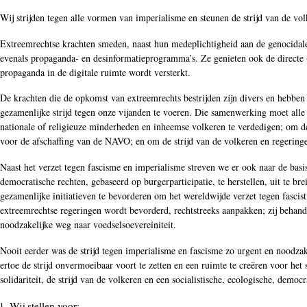
Wij strijden tegen alle vormen van imperialisme en steunen de strijd van de vo
Extreemrechtse krachten smeden, naast hun medeplichtigheid aan de genocidale 
evenals propaganda- en desinformatieprogramma’s. Ze genieten ook de directe (o
propaganda in de digitale ruimte wordt versterkt.
De krachten die de opkomst van extreemrechts bestrijden zijn divers en hebben ve
gezamenlijke strijd tegen onze vijanden te voeren. Die samenwerking moet al
nationale of religieuze minderheden en inheemse volkeren te verdedigen; om de 
voor de afschaffing van de NAVO; en om de strijd van de volkeren en regeringe
Naast het verzet tegen fascisme en imperialisme streven we er ook naar de bas
democratische rechten, gebaseerd op burgerparticipatie, te herstellen, uit te br
gezamenlijke initiatieven te bevorderen om het wereldwijde verzet tegen fascis
extreemrechtse regeringen wordt bevorderd, rechtstreeks aanpakken; zij behan
noodzakelijke weg naar voedselsoevereiniteit.
Nooit eerder was de strijd tegen imperialisme en fascisme zo urgent en noodzak
ertoe de strijd onvermoeibaar voort te zetten en een ruimte te creëren voor het
solidariteit, de strijd van de volkeren en een socialistische, ecologische, democr
Wij stellen voor: