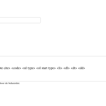
e cite> <code> <ul type> <ol start type> <li> <dl> <dt> <dd>
door de beheerder.