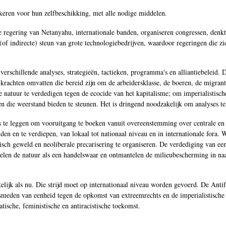
lkeren voor hun zelfbeschikking, met alle nodige middelen.
regering van Netanyahu, internationale banden, organiseren congressen, denkta
f indirecte) steun van grote technologiebedrijven, waardoor regeringen die zic
rschillende analyses, strategieën, tactieken, programma's en alliantiebeleid. De
le krachten omvatten die bereid zijn om de arbeidersklasse, de boeren, de mi
natuur te verdedigen tegen de ecocide van het kapitalisme; om imperialistische 
n die weerstand bieden te steunen. Het is dringend noodzakelijk om analyses te
is te leggen om vooruitgang te boeken vanuit overeenstemming over centrale en 
eiden en te verdiepen, van lokaal tot nationaal niveau en in internationale fora.
tisch geweld en neoliberale precarisering te organiseren. De verdediging van e
delen de natuur als een handelswaar en ontmantelen de milieubescherming in n
elijk als nu. Die strijd moet op internationaal niveau worden gevoerd. De Antif
 smeden van eenheid tegen de opkomst van extreemrechts en de imperialistische a
atische, feministische en antiracistische toekomst.