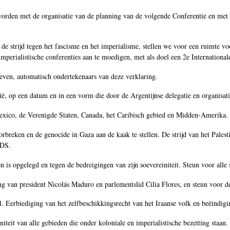
worden met de organisatie van de planning van de volgende Conferentie en met h
n de strijd tegen het fascisme en het imperialisme, stellen we voor een ruimte vo
-imperialistische conferenties aan te moedigen, met als doel een 2e Internationa
egeven, automatisch ondertekenaars van deze verklaring.
ë, op een datum en in een vorm die door de Argentijnse delegatie en organisati
Mexico, de Verenigde Staten, Canada, het Caribisch gebied en Midden-Amerika.
breken en de genocide in Gaza aan de kaak te stellen. De strijd van het Pales
BDS.
s opgelegd en tegen de bedreigingen van zijn soevereiniteit. Steun voor alle sol
van president Nicolás Maduro en parlementslid Cilia Flores, en steun voor de s
. Eerbiediging van het zelfbeschikkingsrecht van het Iraanse volk en beëindigin
iteit van alle gebieden die onder koloniale en imperialistische bezetting staan.