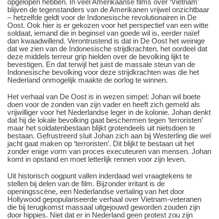
opgelopen hebben. In veel Amerikaanse films over ‘Vietnam’
blijven de tegenstanders van de Amerikanen vrijwel onzichtbaar
– hetzelfde geldt voor de Indonesische revolutionairen in De
Oost. Ook hier is er gekozen voor het perspectief van een witte
soldaat, iemand die in beginsel van goede wil is, eerder naïef
dan kwaadwillend. Verontrustend is dat in De Oost het weinige
dat we zien van de Indonesische strijdkrachten, het oordeel dat
deze middels terreur grip hielden over de bevolking lijkt te
bevestigen. En dat terwijl het juist de massale steun van de
Indonesische bevolking voor deze strijdkrachten was die het
Nederland onmogelijk maakte de oorlog te winnen.
Het verhaal van De Oost is in wezen simpel: Johan wil boete
doen voor de zonden van zijn vader en heeft zich gemeld als
vrijwilliger voor het Nederlandse leger in de kolonie. Johan denkt
dat hij de lokale bevolking gaat beschermen tegen ‘terroristen’
maar het soldatenbestaan blijkt grotendeels uit nietsdoen te
bestaan. Gefrustreerd sluit Johan zich aan bij Westerling die wel
jacht gaat maken op ‘terroristen’. Dit blijkt te bestaan uit het
zonder enige vorm van proces executeuren van mensen. Johan
komt in opstand en moet letterlijk rennen voor zijn leven.
Uit historisch oogpunt vallen inderdaad wel vraagtekens te
stellen bij delen van de film. Bijzonder irritant is de
openingsscène, een Nederlandse vertaling van het door
Hollywood gepopulariseerde verhaal over Vietnam-veteranen
die bij terugkomst massaal uitgejouwd geworden zouden zijn
door hippies. Niet dat er in Nederland geen protest zou zijn