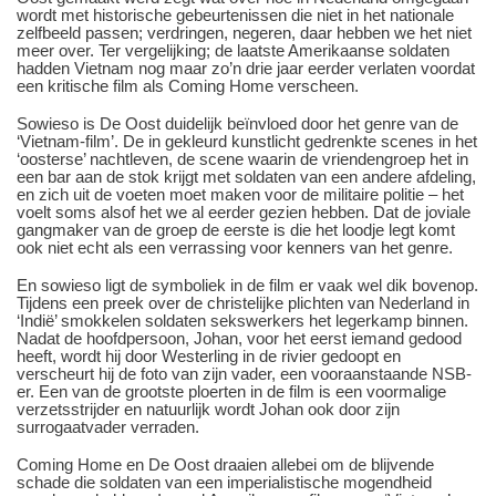
wordt met historische gebeurtenissen die niet in het nationale
zelfbeeld passen; verdringen, negeren, daar hebben we het niet
meer over. Ter vergelijking; de laatste Amerikaanse soldaten
hadden Vietnam nog maar zo’n drie jaar eerder verlaten voordat
een kritische film als Coming Home verscheen.
Sowieso is De Oost duidelijk beïnvloed door het genre van de
‘Vietnam-film’. De in gekleurd kunstlicht gedrenkte scenes in het
‘oosterse’ nachtleven, de scene waarin de vriendengroep het in
een bar aan de stok krijgt met soldaten van een andere afdeling,
en zich uit de voeten moet maken voor de militaire politie – het
voelt soms alsof het we al eerder gezien hebben. Dat de joviale
gangmaker van de groep de eerste is die het loodje legt komt
ook niet echt als een verrassing voor kenners van het genre.
En sowieso ligt de symboliek in de film er vaak wel dik bovenop.
Tijdens een preek over de christelijke plichten van Nederland in
‘Indië’ smokkelen soldaten sekswerkers het legerkamp binnen.
Nadat de hoofdpersoon, Johan, voor het eerst iemand gedood
heeft, wordt hij door Westerling in de rivier gedoopt en
verscheurt hij de foto van zijn vader, een vooraanstaande NSB-
er. Een van de grootste ploerten in de film is een voormalige
verzetsstrijder en natuurlijk wordt Johan ook door zijn
surrogaatvader verraden.
Coming Home en De Oost draaien allebei om de blijvende
schade die soldaten van een imperialistische mogendheid