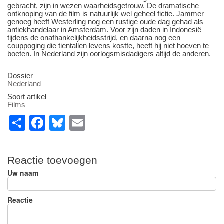
gebracht, zijn in wezen waarheidsgetrouw. De dramatische
ontknoping van de film is natuurlijk wel geheel fictie. Jammer
genoeg heeft Westerling nog een rustige oude dag gehad als
antiekhandelaar in Amsterdam. Voor zijn daden in Indonesië
tijdens de onafhankelijkheidsstrijd, en daarna nog een
couppoging die tientallen levens kostte, heeft hij niet hoeven te
boeten. In Nederland zijn oorlogsmisdadigers altijd de anderen.
Dossier
Nederland
Soort artikel
Films
S
F
Bl
E
h
a
u
m
ar
c
e
ail
Reactie toevoegen
e
e
sk
Uw naam
b
y
o
Reactie
o