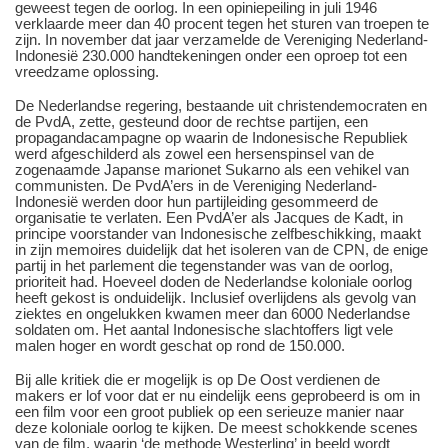
geweest tegen de oorlog. In een opiniepeiling in juli 1946
verklaarde meer dan 40 procent tegen het sturen van troepen te
zijn. In november dat jaar verzamelde de Vereniging Nederland-
Indonesië 230.000 handtekeningen onder een oproep tot een
vreedzame oplossing.
De Nederlandse regering, bestaande uit christendemocraten en
de PvdA, zette, gesteund door de rechtse partijen, een
propagandacampagne op waarin de Indonesische Republiek
werd afgeschilderd als zowel een hersenspinsel van de
zogenaamde Japanse marionet Sukarno als een vehikel van
communisten. De PvdA’ers in de Vereniging Nederland-
Indonesië werden door hun partijleiding gesommeerd de
organisatie te verlaten. Een PvdA’er als Jacques de Kadt, in
principe voorstander van Indonesische zelfbeschikking, maakt
in zijn memoires duidelijk dat het isoleren van de CPN, de enige
partij in het parlement die tegenstander was van de oorlog,
prioriteit had. Hoeveel doden de Nederlandse koloniale oorlog
heeft gekost is onduidelijk. Inclusief overlijdens als gevolg van
ziektes en ongelukken kwamen meer dan 6000 Nederlandse
soldaten om. Het aantal Indonesische slachtoffers ligt vele
malen hoger en wordt geschat op rond de 150.000.
Bij alle kritiek die er mogelijk is op De Oost verdienen de
makers er lof voor dat er nu eindelijk eens geprobeerd is om in
een film voor een groot publiek op een serieuze manier naar
deze koloniale oorlog te kijken. De meest schokkende scenes
van de film, waarin ‘de methode Westerling’ in beeld wordt