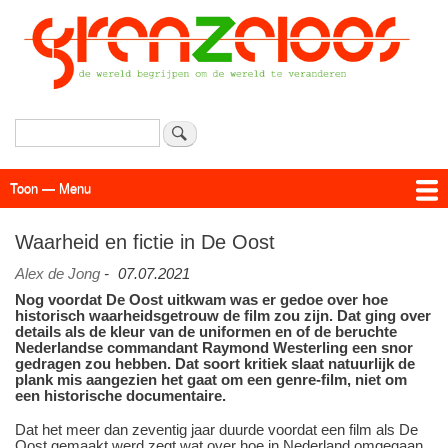
Overslaan
en
naar
de
inhoud
gaan
Zoeken
Toon — Menu
Menu
Actueel
Achtergrond
Links
Geschriften
Over SAP - Grenzeloos
Waarheid en fictie in De Oost
Alex de Jong
-
07.07.2021
Nog voordat De Oost uitkwam was er gedoe over hoe
historisch waarheidsgetrouw de film zou zijn. Dat ging over
details als de kleur van de uniformen en of de beruchte
Nederlandse commandant Raymond Westerling een snor
gedragen zou hebben. Dat soort kritiek slaat natuurlijk de
plank mis aangezien het gaat om een genre-film, niet om
een historische documentaire.
Dat het meer dan zeventig jaar duurde voordat een film als De
Oost gemaakt werd zegt wat over hoe in Nederland omgegaan