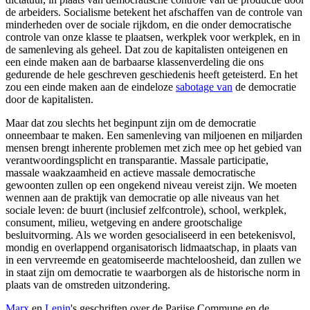
de arbeiders. Socialisme betekent het afschaffen van de controle van
minderheden over de sociale rijkdom, en die onder democratische
controle van onze klasse te plaatsen, werkplek voor werkplek, en in
de samenleving als geheel. Dat zou de kapitalisten onteigenen en
een einde maken aan de barbaarse klassenverdeling die ons
gedurende de hele geschreven geschiedenis heeft geteisterd. En het
zou een einde maken aan de eindeloze
sabotage van
de democratie
door de kapitalisten.
Maar dat zou slechts het beginpunt zijn om de democratie
onneembaar te maken. Een samenleving van miljoenen en miljarden
mensen brengt inherente problemen met zich mee op het gebied van
verantwoordingsplicht en transparantie. Massale participatie,
massale waakzaamheid en actieve massale democratische
gewoonten zullen op een ongekend niveau vereist zijn. We moeten
wennen aan de praktijk van democratie op alle niveaus van het
sociale leven: de buurt (inclusief zelfcontrole), school, werkplek,
consument, milieu, wetgeving en andere grootschalige
besluitvorming. Als we worden gesocialiseerd in een betekenisvol,
mondig en overlappend organisatorisch lidmaatschap, in plaats van
in een vervreemde en geatomiseerde machteloosheid, dan zullen we
in staat zijn om democratie te waarborgen als de historische norm in
plaats van de omstreden uitzondering.
Marx
en
Lenin
's geschriften over de Parijse Commune en de