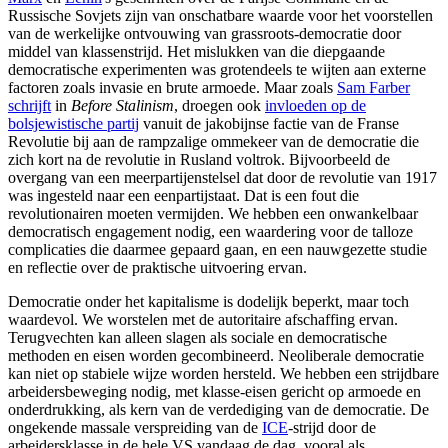
Russische Sovjets zijn van onschatbare waarde voor het voorstellen
van de werkelijke ontvouwing van grassroots-democratie door
middel van klassenstrijd. Het mislukken van die diepgaande
democratische experimenten was grotendeels te wijten aan externe
factoren zoals invasie en brute armoede. Maar zoals
Sam Farber
schrijft
in
Before Stalinism
, droegen ook
invloeden op de
bolsjewistische partij
vanuit de jakobijnse factie van de Franse
Revolutie bij aan de rampzalige ommekeer van de democratie die
zich kort na de revolutie in Rusland voltrok. Bijvoorbeeld de
overgang van een meerpartijenstelsel dat door de revolutie van 1917
was ingesteld naar een eenpartijstaat. Dat is een fout die
revolutionairen moeten vermijden. We hebben een onwankelbaar
democratisch engagement nodig, een waardering voor de talloze
complicaties die daarmee gepaard gaan, en een nauwgezette studie
en reflectie over de praktische uitvoering ervan.
Democratie onder het kapitalisme is dodelijk beperkt, maar toch
waardevol. We worstelen met de autoritaire afschaffing ervan.
Terugvechten kan alleen slagen als sociale en democratische
methoden en eisen worden gecombineerd. Neoliberale democratie
kan niet op stabiele wijze worden hersteld. We hebben een strijdbare
arbeidersbeweging nodig, met klasse-eisen gericht op armoede en
onderdrukking, als kern van de verdediging van de democratie. De
ongekende massale verspreiding van de
ICE
-strijd door de
arbeidersklasse in de hele VS vandaag de dag, vooral als