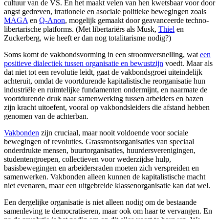
cultuur van de VS. En het maakt velen van hen kwetsbaar voor door
angst gedreven, irrationele en asociale politieke bewegingen zoals
MAGA
en
Q-Anon
, mogelijk gemaakt door geavanceerde techno-
libertarische platforms. (Met libertariërs als Musk,
Thiel
en
Zuckerberg, wie heeft er dan nog totalitarisme nodig?)
Soms komt de vakbondsvorming in een stroomversnelling, wat
een
positieve dialectiek tussen organisatie en bewustzijn
voedt. Maar als
dat niet tot een revolutie leidt, gaat de vakbondsgroei uiteindelijk
achteruit, omdat de voortdurende kapitalistische reorganisatie hun
industriële en ruimtelijke fundamenten ondermijnt, en naarmate de
voortdurende druk naar samenwerking tussen arbeiders en bazen
zijn kracht uitoefent, vooral op vakbondsleiders die afstand hebben
genomen van de achterban.
Vakbonden
zijn cruciaal, maar nooit voldoende voor sociale
bewegingen of revoluties. Grassrootsorganisaties van speciaal
onderdrukte mensen, buurtorganisaties, huurdersverenigingen,
studentengroepen, collectieven voor wederzijdse hulp,
basisbewegingen en arbeidersraden moeten zich verspreiden en
samenwerken. Vakbonden alleen kunnen de kapitalistische macht
niet evenaren, maar een uitgebreide klassenorganisatie kan dat wel.
Een dergelijke organisatie is niet alleen nodig om de bestaande
samenleving te democratiseren, maar ook om haar te vervangen. En