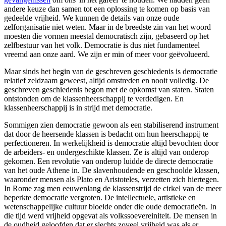
andere keuze dan samen tot een oplossing te komen op basis van
gedeelde vrijheid. We kunnen de details van onze oude
zelforganisatie niet weten. Maar in de breedste zin van het woord
moesten die vormen meestal democratisch zijn, gebaseerd op het
zelfbestuur van het volk. Democratie is dus niet fundamenteel
vreemd aan onze aard. We zijn er min of meer voor geëvolueerd.
Maar sinds het begin van de geschreven geschiedenis is democratie
relatief zeldzaam geweest, altijd omstreden en nooit volledig. De
geschreven geschiedenis begon met de opkomst van staten. Staten
ontstonden om de klassenheerschappij te verdedigen. En
klassenheerschappij is in strijd met democratie.
Sommigen zien democratie gewoon als een stabiliserend instrument
dat door de heersende klassen is bedacht om hun heerschappij te
perfectioneren. In werkelijkheid is democratie altijd bevochten door
de arbeiders- en ondergeschikte klassen. Ze is altijd van onderop
gekomen. Een revolutie van onderop luidde de directe democratie
van het oude Athene in. De slavenhoudende en geschoolde klassen,
waaronder mensen als Plato en Aristoteles, verzetten zich hiertegen.
In Rome zag men eeuwenlang de klassenstrijd de cirkel van de meer
beperkte democratie vergroten. De intellectuele, artistieke en
wetenschappelijke cultuur bloeide onder die oude democratieën. In
die tijd werd vrijheid opgevat als volkssoevereiniteit. De mensen in
de oudheid geloofden dat er slechts zoveel vrijheid was als er