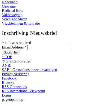
Nederland
Oekraïne
Radicaal links
Vakbeweging
Verenigde Staten
Vluchtelingen & migratie
Inschrijving Nieuwsbrief
*
indicates required
Email Address
*
↑ TOP
© Grenzeloos 2026
ANBI
SAP – Grenzeloos: onze opvattingen
Privacy verklaring
Facebook
Bluesky
RSS Grenzeloos
RSS International Viewpoint
Login
pagetoptoptop