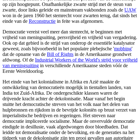
op zijn hoogtepunt. Onafhankelijke zwarte strijd met de steun van
zwarte, door links geleide en mainstream vakbonden zoals de
UAW
won in de jaren 1960 het stemrecht voor zwarten terug, dat sinds het
einde van de
Reconstructie
in feite was afgenomen.
Democratie vereist veel meer dan stemrecht, te beginnen met
vrijheid van meningsuiting, persvrijheid en vrijheid van vergadering.
Ook op dat gebied is de strijd van onderop de essentiële katalysator
geweest, zoals bijvoorbeeld in het populaire plebejische '
mobbing
'
dat de opname van de
Bill of Rights
in de Amerikaanse grondwet
afdwong. Of de
Industrial Workers of the World's strijd voor vrijheid
van meningsuiting
in verschillende Amerikaanse steden vóór de
Eerste Wereldoorlog.
Het einde van het kolonialisme in Afrika en Azië maakte de
ontwikkeling van democratieën mogelijk in tientallen landen, van
India tot Zuid-Afrika. De ondergeschikte klassen waren de
drijvende kracht achter de dekolonisatie. Maar vanaf het begin
stuitte het democratische streven van het volk naar het delen van
hulpbronnen en rijkdom in de bevrijde koloniën op bruut verzet van
imperialistische bedrijven en regeringen. Het streven naar
democratie impliceerde socialisme. Maar de onvervulde democratie
eindigde in desillusie, vaak afgedwongen door bloedbaden. Dat
leidde tot demoralisatie onder de bevolking, en de generaties na het
tijdperk van de dekolonisatie zijn ten prooi gevallen aan autoritaire