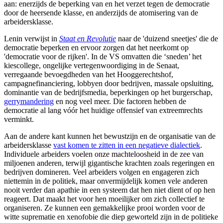
aan: enerzijds de beperking van en het verzet tegen de democratie
door de heersende klasse, en anderzijds de atomisering van de
arbeidersklasse.
Lenin verwijst in
Staat en Revolutie
naar de 'duizend sneetjes' die de
democratie beperken en ervoor zorgen dat het neerkomt op
'democratie voor de rijken'. In de VS omvatten die ‘sneden’ het
kiescollege, ongelijke vertegenwoordiging in de Senaat,
verregaande bevoegdheden van het Hooggerechtshof,
campagnefinanciering, lobbyen door bedrijven, massale opsluiting,
dominantie van de bedrijfsmedia, beperkingen op het burgerschap,
gerrymandering
en nog veel meer. Die factoren hebben de
democratie al lang vóór het huidige offensief van extreemrechts
verminkt.
Aan de andere kant kunnen het bewustzijn en de organisatie van de
arbeidersklasse
vast komen te zitten in een negatieve dialectiek
.
Individuele arbeiders voelen onze machteloosheid in de zee van
miljoenen anderen, terwijl gigantische krachten zoals regeringen en
bedrijven domineren. Veel arbeiders volgen en engageren zich
niettemin in de politiek, maar onvermijdelijk komen vele anderen
nooit verder dan apathie in een systeem dat hen niet dient of op hen
reageert. Dat maakt het voor hen moeilijker om zich collectief te
organiseren. Ze kunnen een gemakkelijke prooi worden voor de
witte suprematie en xenofobie die diep geworteld zijn in de politieke