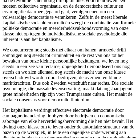
na de revolutie is het nodig om op dit alles voort te bouwen. We
moeten collectieve organisatie, en de democratische cultuur en
ervaring die daarmee gepaard gaat, veralgemenen om een
volwaardige democratie te verankeren. Zelfs in de meest liberale
kapitalistische sociaaldemocratieën weegt de combinatie van formele
politieke democratie en meerderheidsvakbondsvorming van onze
klasse niet op tegen de individualistische sociale psychologie die
inherent is aan het kapitalisme.
We concurreren nog steeds met elkaar om banen, armoede drijft
sommigen nog steeds tot criminaliteit en de rest van ons tot het
bewaken van onze kleine persoonlijke bezittingen, we leven nog
steeds in een zee van reclame, ongelijkheid demoraliseert ons nog
steeds en we zien allemaal nog steeds de macht van onze klasse
overschaduwd worden door bedrijven, de overheid en blinde
marktkrachten. Dus ook Zweden verschuift naar rechts. Die sociale
psychologie, die massale levenservaring, maakt dat angstaanjagend
grote minderheden rijp zijn voor Trumpiaanse culten. Het maakt de
sociale consensus voor democratie flinterdun.
Het kapitalisme verdringt effectieve electorale democratie door
campagnefinanciering, lobbyen door bedrijven en economische
sabotage van elke herverdelingshervorming die hen niet bevalt. Het
dwingt onze klasse om te leven onder de autoritaire structuur van de
bazen op de werkplek, in feite een dagelijkse onderwerping aan
dictatuur, in plaats van democratische controle van de productie door