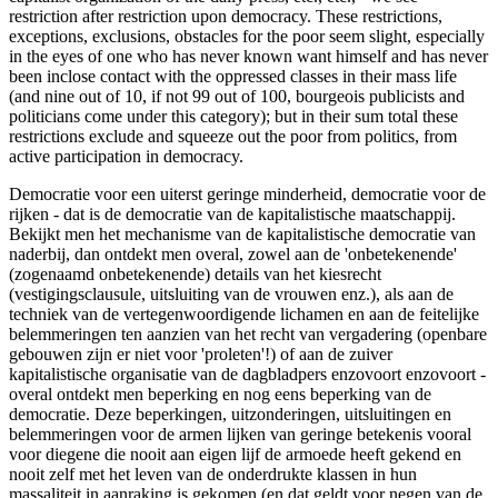
restriction after restriction upon democracy. These restrictions,
exceptions, exclusions, obstacles for the poor seem slight, especially
in the eyes of one who has never known want himself and has never
been inclose contact with the oppressed classes in their mass life
(and nine out of 10, if not 99 out of 100, bourgeois publicists and
politicians come under this category); but in their sum total these
restrictions exclude and squeeze out the poor from politics, from
active participation in democracy.
Democratie voor een uiterst geringe minderheid, democratie voor de
rijken - dat is de democratie van de kapitalistische maatschappij.
Bekijkt men het mechanisme van de kapitalistische democratie van
naderbij, dan ontdekt men overal, zowel aan de 'onbetekenende'
(zogenaamd onbetekenende) details van het kiesrecht
(vestigingsclausule, uitsluiting van de vrouwen enz.), als aan de
techniek van de vertegenwoordigende lichamen en aan de feitelijke
belemmeringen ten aanzien van het recht van vergadering (openbare
gebouwen zijn er niet voor 'proleten'!) of aan de zuiver
kapitalistische organisatie van de dagbladpers enzovoort enzovoort -
overal ontdekt men beperking en nog eens beperking van de
democratie. Deze beperkingen, uitzonderingen, uitsluitingen en
belemmeringen voor de armen lijken van geringe betekenis vooral
voor diegene die nooit aan eigen lijf de armoede heeft gekend en
nooit zelf met het leven van de onderdrukte klassen in hun
massaliteit in aanraking is gekomen (en dat geldt voor negen van de