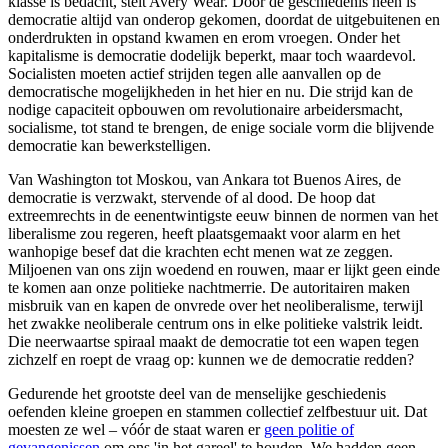
klasse is bedacht, stelt Avery Wear. Door de geschiedenis heen is
democratie altijd van onderop gekomen, doordat de uitgebuitenen en
onderdrukten in opstand kwamen en erom vroegen. Onder het
kapitalisme is democratie dodelijk beperkt, maar toch waardevol.
Socialisten moeten actief strijden tegen alle aanvallen op de
democratische mogelijkheden in het hier en nu. Die strijd kan de
nodige capaciteit opbouwen om revolutionaire arbeidersmacht,
socialisme, tot stand te brengen, de enige sociale vorm die blijvende
democratie kan bewerkstelligen.
Van Washington tot Moskou, van Ankara tot Buenos Aires, de
democratie is verzwakt, stervende of al dood. De hoop dat
extreemrechts in de eenentwintigste eeuw binnen de normen van het
liberalisme zou regeren, heeft plaatsgemaakt voor alarm en het
wanhopige besef dat die krachten echt menen wat ze zeggen.
Miljoenen van ons zijn woedend en rouwen, maar er lijkt geen einde
te komen aan onze politieke nachtmerrie. De autoritairen maken
misbruik van en kapen de onvrede over het neoliberalisme, terwijl
het zwakke neoliberale centrum ons in elke politieke valstrik leidt.
Die neerwaartse spiraal maakt de democratie tot een wapen tegen
zichzelf en roept de vraag op: kunnen we de democratie redden?
Gedurende het grootste deel van de menselijke geschiedenis
oefenden kleine groepen en stammen collectief zelfbestuur uit. Dat
moesten ze wel – vóór de staat waren er
geen politie of
gevangenissen
om ons 'in het gareel' te houden. We hadden geen