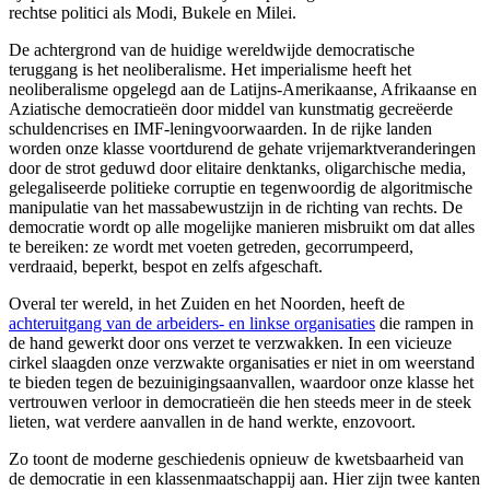
rechtse politici als Modi, Bukele en Milei.
De achtergrond van de huidige wereldwijde democratische
teruggang is het neoliberalisme. Het imperialisme heeft het
neoliberalisme opgelegd aan de Latijns-Amerikaanse, Afrikaanse en
Aziatische democratieën door middel van kunstmatig gecreëerde
schuldencrises en IMF-leningvoorwaarden. In de rijke landen
worden onze klasse voortdurend de gehate vrijemarktveranderingen
door de strot geduwd door elitaire denktanks, oligarchische media,
gelegaliseerde politieke corruptie en tegenwoordig de algoritmische
manipulatie van het massabewustzijn in de richting van rechts. De
democratie wordt op alle mogelijke manieren misbruikt om dat alles
te bereiken: ze wordt met voeten getreden, gecorrumpeerd,
verdraaid, beperkt, bespot en zelfs afgeschaft.
Overal ter wereld, in het Zuiden en het Noorden, heeft de
achteruitgang van de arbeiders- en linkse organisaties
die rampen in
de hand gewerkt door ons verzet te verzwakken. In een vicieuze
cirkel slaagden onze verzwakte organisaties er niet in om weerstand
te bieden tegen de bezuinigingsaanvallen, waardoor onze klasse het
vertrouwen verloor in democratieën die hen steeds meer in de steek
lieten, wat verdere aanvallen in de hand werkte, enzovoort.
Zo toont de moderne geschiedenis opnieuw de kwetsbaarheid van
de democratie in een klassenmaatschappij aan. Hier zijn twee kanten