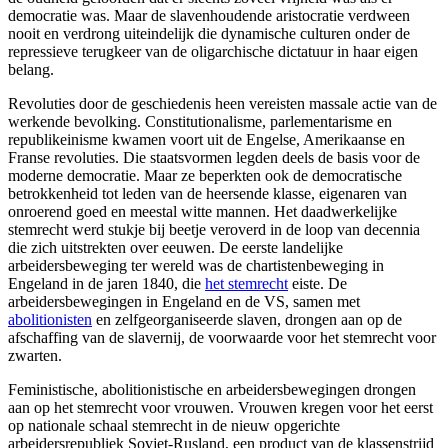
democratie was. Maar de slavenhoudende aristocratie verdween
nooit en verdrong uiteindelijk die dynamische culturen onder de
repressieve terugkeer van de oligarchische dictatuur in haar eigen
belang.
Revoluties door de geschiedenis heen vereisten massale actie van de
werkende bevolking. Constitutionalisme, parlementarisme en
republikeinisme kwamen voort uit de Engelse, Amerikaanse en
Franse revoluties. Die staatsvormen legden deels de basis voor de
moderne democratie. Maar ze beperkten ook de democratische
betrokkenheid tot leden van de heersende klasse, eigenaren van
onroerend goed en meestal witte mannen. Het daadwerkelijke
stemrecht werd stukje bij beetje veroverd in de loop van decennia
die zich uitstrekten over eeuwen. De eerste landelijke
arbeidersbeweging ter wereld was de chartistenbeweging in
Engeland in de jaren 1840, die
het stemrecht
eiste. De
arbeidersbewegingen in Engeland en de VS, samen met
abolitionisten
en zelfgeorganiseerde slaven, drongen aan op de
afschaffing van de slavernij, de voorwaarde voor het stemrecht voor
zwarten.
Feministische, abolitionistische en arbeidersbewegingen drongen
aan op het stemrecht voor vrouwen. Vrouwen kregen voor het eerst
op nationale schaal stemrecht in de nieuw opgerichte
arbeidersrepubliek Sovjet-Rusland, een product van de klassenstrijd