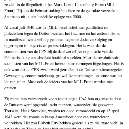
ze zich in de illegaliteit in het Marx-Lenin-Luxemburg Front (MLL
Front). Tijdens de Februaristaking brachten ze de gedrukte verzetskrant
Spartacus uit in een landelijke oplage van 5000.
Al vanaf juli 1940 was het MLL Front actief met pamfletten en
plakstroken tegen de Duitse bezetter, het fascisme en het antisemitisme.
In manifesten werd stelling genomen tegen de Jodenvervolging en
opgeroepen tot boycots en proteststakingen. Het is waar dat de
communisten van de CPN bij de daadwerkelijke organisatie van de
Februaristaking een absolute hoofdrol speelden. Maar de revolutionaire
socialisten van het MLL Front hebben naar vermogen bijgedragen. Het is
ook waar dat de CPN zwaar werd getroffen door Duitse strafmaatregelen.
Gevangenis, concentratiekamp, gruwelijke martelingen, executie was het
lot van velen. Maar ook de leiders van het MLL Front werden niet
ontzien.
Zij zetten hun verzetswerk voort totdat begin 1942 hun organisatie door
de Duitsers werd opgerold. Acht mannen, waaronder ‘de gezworen
Trotskist’ Henk Sneevliet, werden ter dood veroordeeld en op 13 april
1942 werd dat vonnis in kamp Amersfoort door een vuurpeloton
voltrokken. Het zou Elsbeth Etty hebben gesierd als ze die ‘nare vlek’ in
het boek van Theun de Vries had opgemerkt en geduid.