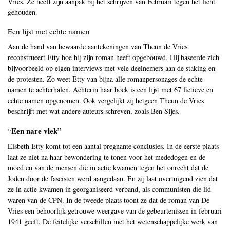
Vries. Ze heeft zijn aanpak bij het schrijven van Februari tegen het licht
gehouden.
Een lijst met echte namen
Aan de hand van bewaarde aantekeningen van Theun de Vries
reconstrueert Etty hoe hij zijn roman heeft opgebouwd. Hij baseerde zich
bijvoorbeeld op eigen interviews met vele deelnemers aan de staking en
de protesten. Zo weet Etty van bijna alle romanpersonages de echte
namen te achterhalen. Achterin haar boek is een lijst met 67 fictieve en
echte namen opgenomen. Ook vergelijkt zij hetgeen Theun de Vries
beschrijft met wat andere auteurs schreven, zoals Ben Sijes.
Een nare vlek”
“
Elsbeth Etty komt tot een aantal pregnante conclusies. In de eerste plaats
laat ze niet na haar bewondering te tonen voor het mededogen en de
moed en van de mensen die in actie kwamen tegen het onrecht dat de
Joden door de fascisten werd aangedaan. En zij laat overtuigend zien dat
ze in actie kwamen in georganiseerd verband, als communisten die lid
waren van de CPN. In de tweede plaats toont ze dat de roman van De
Vries een behoorlijk getrouwe weergave van de gebeurtenissen in februari
1941 geeft. De feitelijke verschillen met het wetenschappelijke werk van