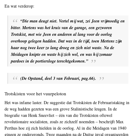
En wat verderop:
“Die man deugt niet. Vertel mij wat, zei Jeen vrijmoedig en
bitter. Mertens was het kruis van de garage, een gezworen
Trotskist, met wie Jeen en anderen al lang voor de oorlog
overhoop gelegen hadden. Dat was in de tijd, toen Mertens zijn
haar nog twee keer zo lang droeg en zich niet waste. Na de
Meidagen knipte en waste hij zich wel, en was hij zomaar
pardoes in de portiersloge terechtgekomen.”
(De Opstand, deel 3 van Februari, pag.66).
Trotskisten voor het vuurpeloton
Het was infame laster. De suggestie dat Trotskisten de Februaristaking in
de weg hadden gezeten was een grove Stalinistische leugen. In de
biografie van Henk Sneevliet – één van die Trotskisten oftewel
revolutionaire socialisten, zoals ze zichzelf noemden – beschrijft Max
Perthus hoe zij zich hielden in de oorlog. Al in die Meidagen van 1940
gingen ze ondergronds. Twee maanden na de Duitse inval organiseerden