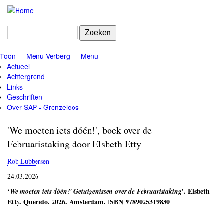
Overslaan
en
naar
Zoeken
de
inhoud
Toon — Menu
Verberg — Menu
gaan
Menu
Actueel
Achtergrond
Links
Geschriften
Over SAP - Grenzeloos
'We moeten iets dóén!', boek over de
Februaristaking door Elsbeth Etty
Rob Lubbersen
-
24.03.2026
’. Elsbeth
‘We moeten iets dóén!' Getuigenissen over de Februaristaking
Etty. Querido. 2026. Amsterdam. ISBN 9789025319830