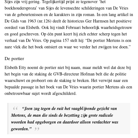
Sijes zijn vrij gering. Tegelijkertijd prijst ze tegenover ‘het
boekhoudersproza’ van Sijes de levensechte schilderingen van De Vries
van de gebeurtenissen en de karakters in zijn roman. In een lang artikel in
De Gids van 1963 (nr.126) deelt de historicus Ger Harmsen het positieve
oordeel van Elsbeth. Ook hij vindt Februari behoorlijk waarheidsgetrouw
en goed geschreven. Op één punt keert hij zich echter scherp tegen het
verhaal van De Vries. Op pagina 157 stelt hij: “De portier Mertens is een
nare vlek die het boek ontsiert en waar we verder het zwijgen toe doen.”
De portier
Elsbeth Etty noemt de portier niet bij naam, maar meldt wel dat deze bij
het begin van de staking de GVB-directeur Hofman belt die de politie
waarschuwt en probeert om de staking te breken. Het verwijst naar een
bepaalde passage in het boek van De Vries waarin portier Mertens als een
onbetrouwbaar sujet wordt afgeschilderd.
“Jeen zag tegen de ruit het vaagblijvende gezicht van
Mertens, de man die sinds de bezetting zijn grote radicale
woorden had opgeborgen en daardoor alleen verdachter was
geworden.”