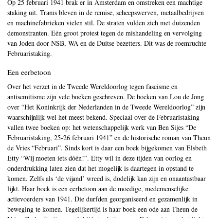
Op 25 februari 1941 brak er in Amsterdam en omstreken een machtige
staking uit. Trams bleven in de remise, scheepswerven, metaalbedrijven
en machinefabrieken vielen stil. De straten vulden zich met duizenden
demonstranten. Eén groot protest tegen de mishandeling en vervolging
van Joden door NSB, WA en de Duitse bezetters. Dit was de roemruchte
Februaristaking.
Een eerbetoon
Over het verzet in de Tweede Wereldoorlog tegen fascisme en
antisemitisme zijn vele boeken geschreven. De boeken van Lou de Jong
over “Het Koninkrijk der Nederlanden in de Tweede Wereldoorlog” zijn
waarschijnlijk wel het meest bekend. Speciaal over de Februaristaking
vallen twee boeken op: het wetenschappelijk werk van Ben Sijes “De
Februaristaking, 25-26 februari 1941” en de historische roman van Theun
de Vries “Februari”. Sinds kort is daar een boek bijgekomen van Elsbeth
Etty “Wij moeten iets dóén!”. Etty wil in deze tijden van oorlog en
onderdrukking laten zien dat het mogelijk is daartegen in opstand te
komen. Zelfs als ‘de vijand’ wreed is, dodelijk kan zijn en onaantastbaar
lijkt. Haar boek is een eerbetoon aan de moedige, medemenselijke
actievoerders van 1941. Die durfden georganiseerd en gezamenlijk in
beweging te komen. Tegelijkertijd is haar boek een ode aan Theun de