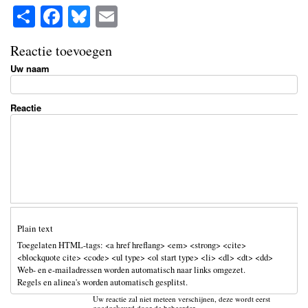
S
Fa
Bl
E
ha
ce
ue
m
Reactie toevoegen
re
bo
sk
ail
Uw naam
ok
y
Reactie
Plain text
Toegelaten HTML-tags: <a href hreflang> <em> <strong> <cite>
<blockquote cite> <code> <ul type> <ol start type> <li> <dl> <dt> <dd>
Web- en e-mailadressen worden automatisch naar links omgezet.
Regels en alinea's worden automatisch gesplitst.
Uw reactie zal niet meteen verschijnen, deze wordt eerst
goedgekeurd door de beheerder.