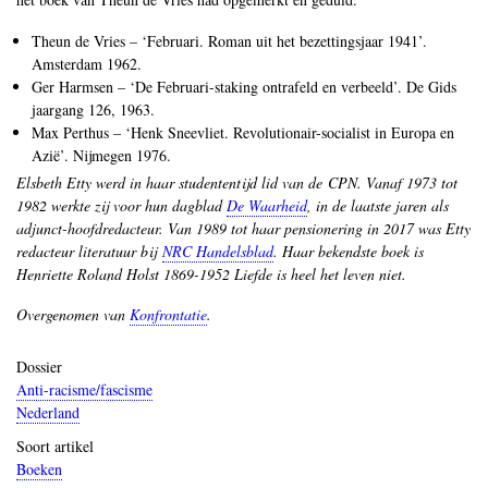
Theun de Vries – ‘Februari. Roman uit het bezettingsjaar 1941’.
Amsterdam 1962.
Ger Harmsen – ‘De Februari-staking ontrafeld en verbeeld’. De Gids
jaargang 126, 1963.
Max Perthus – ‘Henk Sneevliet. Revolutionair-socialist in Europa en
Azië’. Nijmegen 1976.
Elsbeth Etty werd in haar studententijd lid van de CPN. Vanaf 1973 tot
1982 werkte zij voor hun dagblad
De Waarheid
, in de laatste jaren als
adjunct-hoofdredacteur. Van 1989 tot haar pensionering in 2017 was Etty
redacteur literatuur bij
NRC Handelsblad
. Haar bekendste boek is
Henriette Roland Holst 1869-1952 Liefde is heel het leven niet.
Overgenomen van
Konfrontatie
.
Dossier
Anti-racisme/fascisme
Nederland
Soort artikel
Boeken