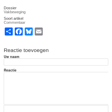
Dossier
Vakbeweging
Soort artikel
Commentaar
S
F
Bl
E
h
a
u
m
ar
c
e
ail
Reactie toevoegen
e
e
sk
Uw naam
b
y
o
Reactie
o
k