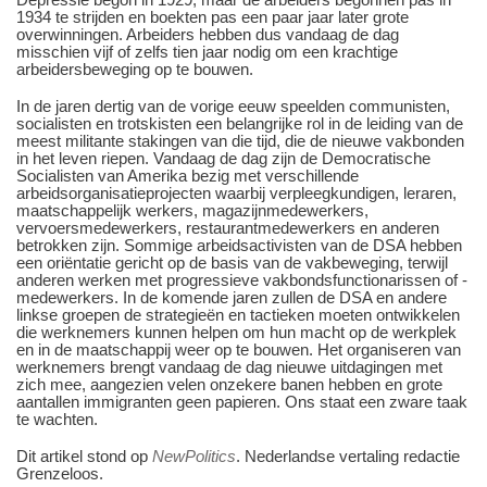
1934 te strijden en boekten pas een paar jaar later grote
overwinningen. Arbeiders hebben dus vandaag de dag
misschien vijf of zelfs tien jaar nodig om een krachtige
arbeidersbeweging op te bouwen.
In de jaren dertig van de vorige eeuw speelden communisten,
socialisten en trotskisten een belangrijke rol in de leiding van de
meest militante stakingen van die tijd, die de nieuwe vakbonden
in het leven riepen. Vandaag de dag zijn de Democratische
Socialisten van Amerika bezig met verschillende
arbeidsorganisatieprojecten waarbij verpleegkundigen, leraren,
maatschappelijk werkers, magazijnmedewerkers,
vervoersmedewerkers, restaurantmedewerkers en anderen
betrokken zijn. Sommige arbeidsactivisten van de DSA hebben
een oriëntatie gericht op de basis van de vakbeweging, terwijl
anderen werken met progressieve vakbondsfunctionarissen of -
medewerkers. In de komende jaren zullen de DSA en andere
linkse groepen de strategieën en tactieken moeten ontwikkelen
die werknemers kunnen helpen om hun macht op de werkplek
en in de maatschappij weer op te bouwen. Het organiseren van
werknemers brengt vandaag de dag nieuwe uitdagingen met
zich mee, aangezien velen onzekere banen hebben en grote
aantallen immigranten geen papieren. Ons staat een zware taak
te wachten.
Dit artikel stond op
NewPolitics
. Nederlandse vertaling redactie
Grenzeloos.