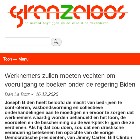
Overslaan
en
naar
de
inhoud
gaan
Zoeken
Toon — Menu
Menu
Actueel
Achtergrond
Links
Geschriften
Over SAP - Grenzeloos
Werknemers zullen moeten vechten om
vooruitgang te boeken onder de regering Biden
Dan La Botz
-
16.12.2020
Joseph Biden heeft beloofd de macht van bedrijven te
controleren, vakbondsvorming en collectieve
onderhandelingen aan te moedigen en ervoor te zorgen dat
werknemers waardig worden behandeld en het loon, de
voordelen en de bescherming op de werkplek krijgen die ze
verdienen. Als hij dat zou doen, zou dat een drastische
verandering betekenen ten opzichte van de vorige
Democratische presidenten, van Jimmy Carter, Bill Clinton