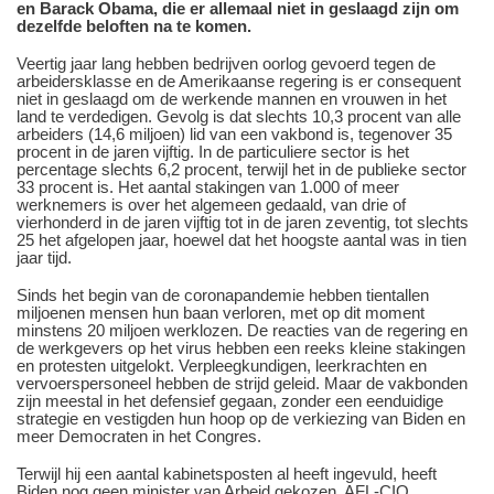
en Barack Obama, die er allemaal niet in geslaagd zijn om
dezelfde beloften na te komen.
Veertig jaar lang hebben bedrijven oorlog gevoerd tegen de
arbeidersklasse en de Amerikaanse regering is er consequent
niet in geslaagd om de werkende mannen en vrouwen in het
land te verdedigen. Gevolg is dat slechts 10,3 procent van alle
arbeiders (14,6 miljoen) lid van een vakbond is, tegenover 35
procent in de jaren vijftig. In de particuliere sector is het
percentage slechts 6,2 procent, terwijl het in de publieke sector
33 procent is. Het aantal stakingen van 1.000 of meer
werknemers is over het algemeen gedaald, van drie of
vierhonderd in de jaren vijftig tot in de jaren zeventig, tot slechts
25 het afgelopen jaar, hoewel dat het hoogste aantal was in tien
jaar tijd.
Sinds het begin van de coronapandemie hebben tientallen
miljoenen mensen hun baan verloren, met op dit moment
minstens 20 miljoen werklozen. De reacties van de regering en
de werkgevers op het virus hebben een reeks kleine stakingen
en protesten uitgelokt. Verpleegkundigen, leerkrachten en
vervoerspersoneel hebben de strijd geleid. Maar de vakbonden
zijn meestal in het defensief gegaan, zonder een eenduidige
strategie en vestigden hun hoop op de verkiezing van Biden en
meer Democraten in het Congres.
Terwijl hij een aantal kabinetsposten al heeft ingevuld, heeft
Biden nog geen minister van Arbeid gekozen. AFL-CIO