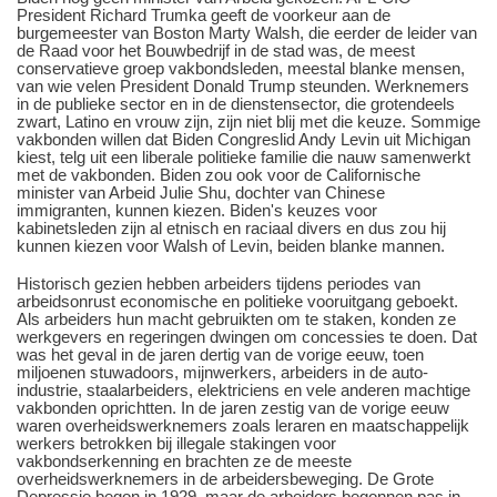
President Richard Trumka geeft de voorkeur aan de
burgemeester van Boston Marty Walsh, die eerder de leider van
de Raad voor het Bouwbedrijf in de stad was, de meest
conservatieve groep vakbondsleden, meestal blanke mensen,
van wie velen President Donald Trump steunden. Werknemers
in de publieke sector en in de dienstensector, die grotendeels
zwart, Latino en vrouw zijn, zijn niet blij met die keuze. Sommige
vakbonden willen dat Biden Congreslid Andy Levin uit Michigan
kiest, telg uit een liberale politieke familie die nauw samenwerkt
met de vakbonden. Biden zou ook voor de Californische
minister van Arbeid Julie Shu, dochter van Chinese
immigranten, kunnen kiezen. Biden's keuzes voor
kabinetsleden zijn al etnisch en raciaal divers en dus zou hij
kunnen kiezen voor Walsh of Levin, beiden blanke mannen.
Historisch gezien hebben arbeiders tijdens periodes van
arbeidsonrust economische en politieke vooruitgang geboekt.
Als arbeiders hun macht gebruikten om te staken, konden ze
werkgevers en regeringen dwingen om concessies te doen. Dat
was het geval in de jaren dertig van de vorige eeuw, toen
miljoenen stuwadoors, mijnwerkers, arbeiders in de auto-
industrie, staalarbeiders, elektriciens en vele anderen machtige
vakbonden oprichtten. In de jaren zestig van de vorige eeuw
waren overheidswerknemers zoals leraren en maatschappelijk
werkers betrokken bij illegale stakingen voor
vakbondserkenning en brachten ze de meeste
overheidswerknemers in de arbeidersbeweging. De Grote
Depressie begon in 1929, maar de arbeiders begonnen pas in