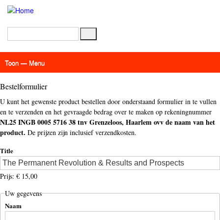
Overslaan
en
naar
Zoeken
de
inhoud
gaan
Toon — Menu
Menu
Actueel
Achtergrond
Links
Geschriften
Over SAP - Grenzeloos
Bestelformulier
U kunt het gewenste product bestellen door onderstaand formulier in te vullen
en te verzenden en het gevraagde bedrag over te maken op rekeningnummer
NL25 INGB 0005 5716 38 tnv Grenzeloos, Haarlem ovv de naam van het
product.
De prijzen zijn inclusief verzendkosten.
Title
Prijs: € 15,00
Uw gegevens
Naam