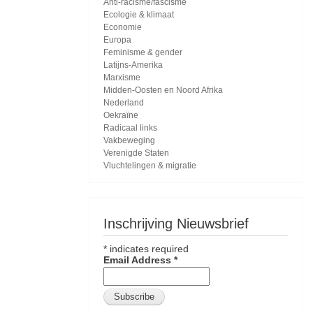
Anti-racisme/fascisme
Ecologie & klimaat
Economie
Europa
Feminisme & gender
Latijns-Amerika
Marxisme
Midden-Oosten en Noord Afrika
Nederland
Oekraïne
Radicaal links
Vakbeweging
Verenigde Staten
Vluchtelingen & migratie
Inschrijving Nieuwsbrief
*
indicates required
Email Address
*