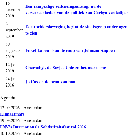
16
Een rampzalige verkiezingsuitslag: nu de
december
verworvenheden van de politiek van Corbyn verdedigen
2019
2
De arbeidersbeweging begint de staatsgreep onder ogen
september
te zien
2019
30
Enkel Labour kan de coup van Johnson stoppen
augustus
2019
12 juni
Chernobyl, de Sovjet-Unie en het marxisme
2019
24 juni
Jo Cox en de bron van haat
2016
Agenda
12.09.2026
-
Amsterdam
Klimaatmars
19.09.2026
-
Amsterdam
FNV’s Internationale Solidariteitsfestival 2026
10.10.2026
-
Amsterdam