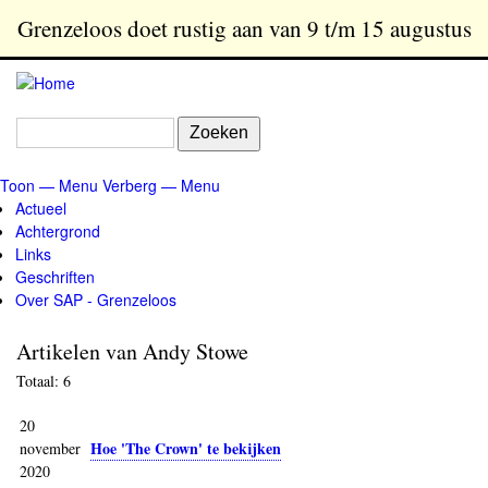
Overslaan
Grenzeloos doet rustig aan van 9 t/m 15 augustus
en
naar
de
inhoud
Zoeken
gaan
Toon — Menu
Verberg — Menu
Menu
Actueel
Achtergrond
Links
Geschriften
Over SAP - Grenzeloos
Artikelen van Andy Stowe
Totaal: 6
20
Hoe 'The Crown' te bekijken
november
2020