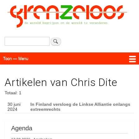
Overslaan
en
naar
de
inhoud
gaan
Zoeken
Toon — Menu
Menu
Actueel
Achtergrond
Links
Geschriften
Over SAP - Grenzeloos
Artikelen van Chris Dite
Totaal: 1
30 juni
In Finland versloeg de Linkse Alliantie onlangs
2024
extreemrechts
Agenda