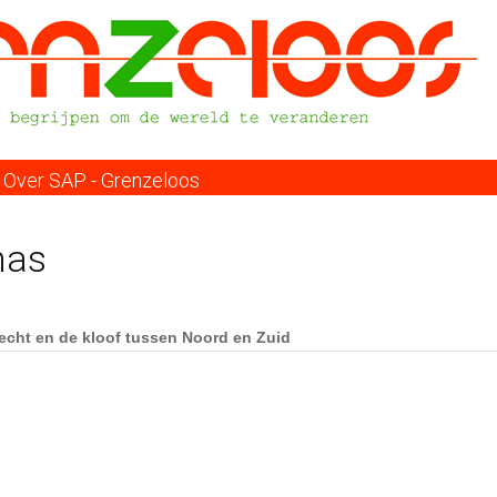
Overslaan
en
naar
de
inhoud
gaan
Over SAP - Grenzeloos
mas
recht en de kloof tussen Noord en Zuid