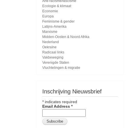
Anti-racisme/fascisme
Ecologie & klimaat
Economie
Europa
Feminisme & gender
Latijns-Amerika
Marxisme
Midden-Oosten & Noord Afrika
Nederland
Oekraïne
Radicaal links
Vakbeweging
Verenigde Staten
Vluchtelingen & migratie
Inschrijving Nieuwsbrief
*
indicates required
Email Address
*