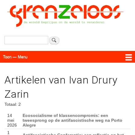
Overslaan
en
naar
de
inhoud
gaan
Zoeken
Toon — Menu
Menu
Actueel
Achtergrond
Links
Geschriften
Over SAP - Grenzeloos
Artikelen van Ivan Drury
Zarin
Totaal: 2
14
Ecosocialisme of klassencompromis: een
mei
tweesprong op de antifascistische weg na Porto
2026
Alegre
1
Antifascistische Conferentie: een reflectie op het