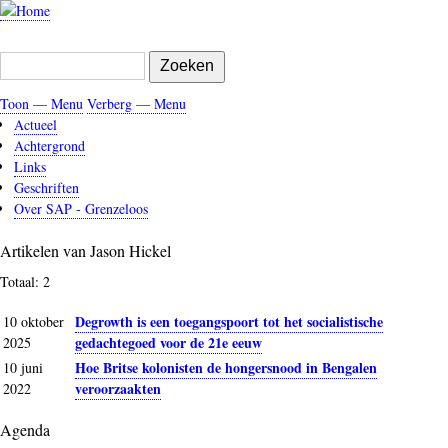
Overslaan
en
naar
Zoeken
de
inhoud
Toon — Menu
Verberg — Menu
gaan
Menu
Actueel
Achtergrond
Links
Geschriften
Over SAP - Grenzeloos
Artikelen van Jason Hickel
Totaal: 2
Degrowth is een toegangspoort tot het socialistische
10 oktober
gedachtegoed voor de 21e eeuw
2025
Hoe Britse kolonisten de hongersnood in Bengalen
10 juni
veroorzaakten
2022
Agenda