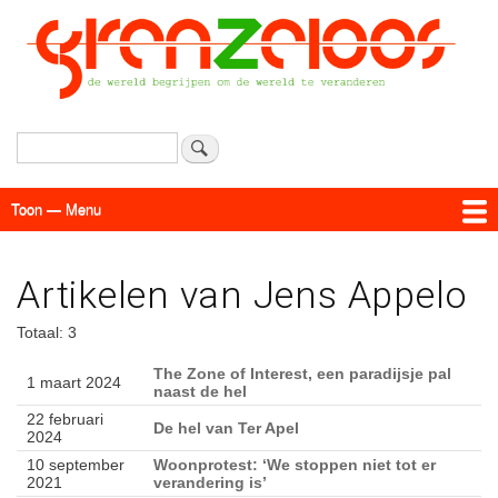
Overslaan
en
naar
de
inhoud
gaan
Zoeken
Toon — Menu
Menu
Actueel
Achtergrond
Links
Geschriften
Over SAP - Grenzeloos
Artikelen van Jens Appelo
Totaal: 3
The Zone of Interest, een paradijsje pal
1 maart 2024
naast de hel
22 februari
De hel van Ter Apel
2024
10 september
Woonprotest: ‘We stoppen niet tot er
2021
verandering is’