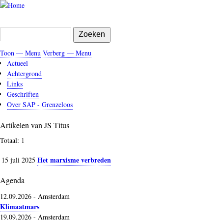
Overslaan
en
naar
Zoeken
de
inhoud
Toon — Menu
Verberg — Menu
gaan
Menu
Actueel
Achtergrond
Links
Geschriften
Over SAP - Grenzeloos
Artikelen van JS Titus
Totaal: 1
Het marxisme verbreden
15 juli 2025
Agenda
12.09.2026
-
Amsterdam
Klimaatmars
19.09.2026
-
Amsterdam