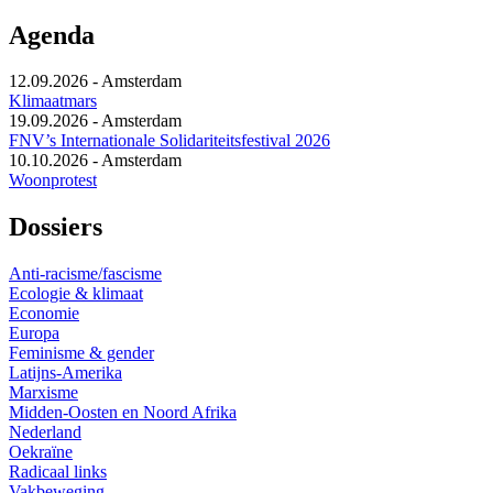
Agenda
12.09.2026
-
Amsterdam
Klimaatmars
19.09.2026
-
Amsterdam
FNV’s Internationale Solidariteitsfestival 2026
10.10.2026
-
Amsterdam
Woonprotest
Dossiers
Anti-racisme/fascisme
Ecologie & klimaat
Economie
Europa
Feminisme & gender
Latijns-Amerika
Marxisme
Midden-Oosten en Noord Afrika
Nederland
Oekraïne
Radicaal links
Vakbeweging