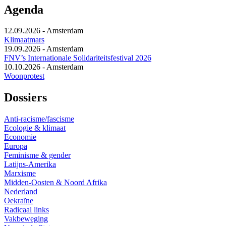
Agenda
12.09.2026
-
Amsterdam
Klimaatmars
19.09.2026
-
Amsterdam
FNV’s Internationale Solidariteitsfestival 2026
10.10.2026
-
Amsterdam
Woonprotest
Dossiers
Anti-racisme/fascisme
Ecologie & klimaat
Economie
Europa
Feminisme & gender
Latijns-Amerika
Marxisme
Midden-Oosten & Noord Afrika
Nederland
Oekraïne
Radicaal links
Vakbeweging