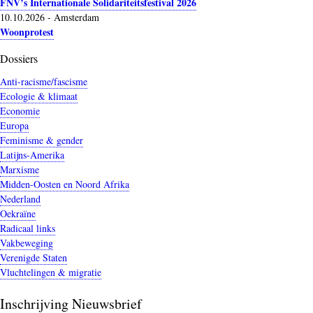
FNV’s Internationale Solidariteitsfestival 2026
10.10.2026
-
Amsterdam
Woonprotest
Dossiers
Anti-racisme/fascisme
Ecologie & klimaat
Economie
Europa
Feminisme & gender
Latijns-Amerika
Marxisme
Midden-Oosten en Noord Afrika
Nederland
Oekraïne
Radicaal links
Vakbeweging
Verenigde Staten
Vluchtelingen & migratie
Inschrijving Nieuwsbrief