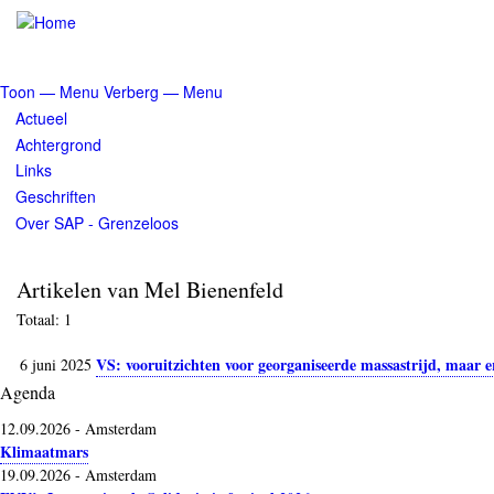
Overslaan
en
naar
de
Toon — Menu
Verberg — Menu
inhoud
Menu
Actueel
gaan
Achtergrond
Links
Geschriften
Over SAP - Grenzeloos
Artikelen van Mel Bienenfeld
Totaal: 1
VS: vooruitzichten voor georganiseerde massastrijd, maar er
6 juni 2025
Agenda
12.09.2026
-
Amsterdam
Klimaatmars
19.09.2026
-
Amsterdam