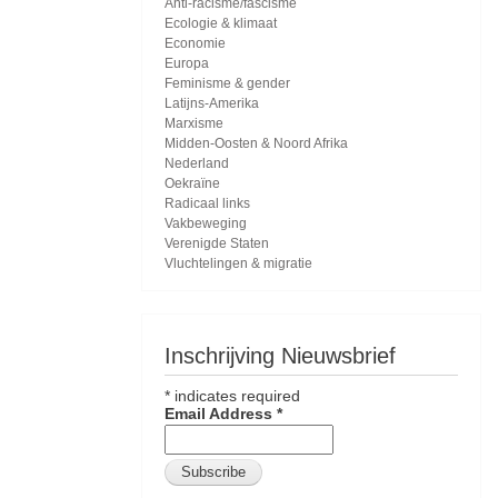
Anti-racisme/fascisme
Ecologie & klimaat
Economie
Europa
Feminisme & gender
Latijns-Amerika
Marxisme
Midden-Oosten & Noord Afrika
Nederland
Oekraïne
Radicaal links
Vakbeweging
Verenigde Staten
Vluchtelingen & migratie
Inschrijving Nieuwsbrief
*
indicates required
Email Address
*