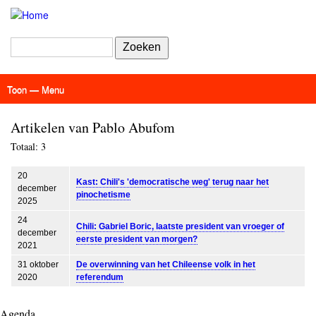
Overslaan
en
naar
Zoeken
de
inhoud
gaan
Toon — Menu
Menu
Actueel
Achtergrond
Links
Geschriften
Over SAP - Grenzeloos
Artikelen van Pablo Abufom
Totaal: 3
20
Kast: Chili's 'democratische weg' terug naar het
december
pinochetisme
2025
24
Chili: Gabriel Boric, laatste president van vroeger of
december
eerste president van morgen?
2021
31 oktober
De overwinning van het Chileense volk in het
2020
referendum
Agenda