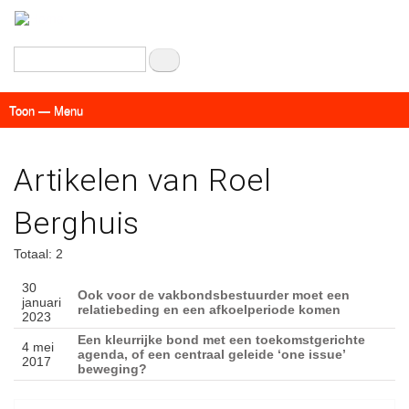
Overslaan
en
naar
Zoeken
de
inhoud
Toon — Menu
gaan
Menu
Actueel
Achtergrond
Links
Geschriften
Over SAP - Grenzeloos
Artikelen van Roel
Berghuis
Totaal: 2
30
Ook voor de vakbondsbestuurder moet een
januari
relatiebeding en een afkoelperiode komen
2023
Een kleurrijke bond met een toekomstgerichte
4 mei
agenda, of een centraal geleide ‘one issue’
2017
beweging?