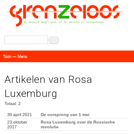
Overslaan
en
naar
de
inhoud
gaan
Zoeken
Toon — Menu
Menu
Actueel
Achtergrond
Links
Geschriften
Over SAP - Grenzeloos
Artikelen van Rosa
Luxemburg
Totaal: 2
30 april 2021
De oorsprong van 1 mei
23 oktober
Rosa Luxemburg over de Russische
2017
revolutie