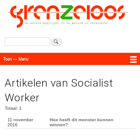
Overslaan
en
naar
de
inhoud
gaan
Zoeken
Toon — Menu
Menu
Actueel
Achtergrond
Links
Geschriften
Over SAP - Grenzeloos
Artikelen van Socialist
Worker
Totaal: 1
11 november
Hoe heeft dit monster kunnen
2016
winnen?