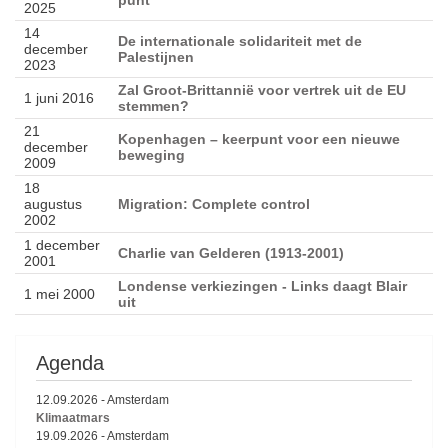
2025
14
De internationale solidariteit met de
december
Palestijnen
2023
Zal Groot-Brittannië voor vertrek uit de EU
1 juni 2016
stemmen?
21
Kopenhagen – keerpunt voor een nieuwe
december
beweging
2009
18
augustus
Migration: Complete control
2002
1 december
Charlie van Gelderen (1913-2001)
2001
Londense verkiezingen - Links daagt Blair
1 mei 2000
uit
Agenda
12.09.2026
-
Amsterdam
Klimaatmars
19.09.2026
-
Amsterdam