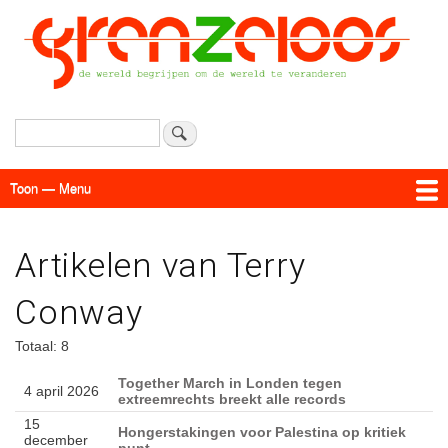
Overslaan
en
naar
de
inhoud
gaan
Zoeken
Toon — Menu
Menu
Actueel
Achtergrond
Links
Geschriften
Over SAP - Grenzeloos
Artikelen van Terry
Conway
Totaal: 8
Together March in Londen tegen
4 april 2026
extreemrechts breekt alle records
15
Hongerstakingen voor Palestina op kritiek
december
punt