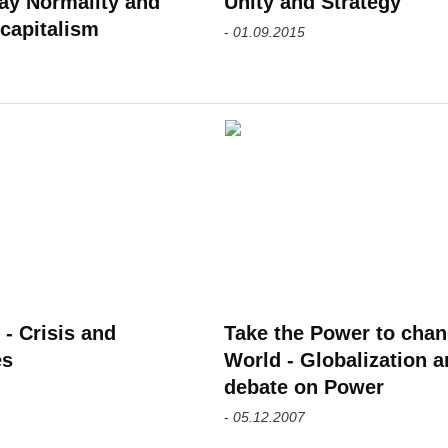
ay Normality and
Unity and Strategy
capitalism
-
01.09.2015
 - Crisis and
Take the Power to chan
es
World - Globalization a
debate on Power
-
05.12.2007