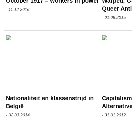
October 1917 – workers in power
Warped, G
Queer Anti
-
11.12.2016
-
01.09.2015
Nationaliteit en klassenstrijd in
Capitalism
België
Alternativ
-
02.03.2014
-
31.01.2012