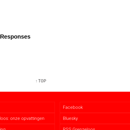
l Responses
↑ TOP
Facebook
oos: onze opvattingen
Bluesky
ing
RSS Grenzeloos