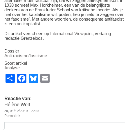
alternatief moet radicaal zijn, dat wil zeggen anti-systemisch. In
1938 schreef Max Horkheimer, een van de belangrijkste
denkers van de Frankfurter School van kritische theorie: ‘Als je
niet over het kapitalisme wilt praten, heb je niets te zeggen over
het fascisme’. Met andere woorden, de consequente antifascist
is een antikapitalist.
Dit artikel verscheen op
International Viewpoint
, vertaling
redactie Grenzeloos.
Dossier
Anti-racisme/fascisme
Soort artikel
Analyse
S
F
Bl
E
h
a
u
m
ar
c
e
ail
Reactie van:
e
e
sk
Hélène Wolf
za, 01/12/2019 - 22:31
b
y
Permalink
o