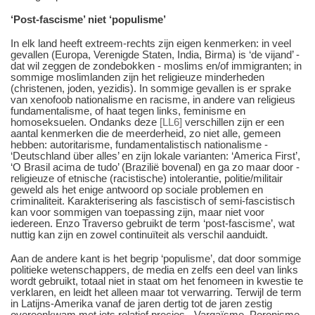
‘Post-fascisme’ niet ‘populisme’
In elk land heeft extreem-rechts zijn eigen kenmerken: in veel
gevallen (Europa, Verenigde Staten, India, Birma) is ‘de vijand’ -
dat wil zeggen de zondebokken - moslims en/of immigranten; in
sommige moslimlanden zijn het religieuze minderheden
(christenen, joden, yezidis). In sommige gevallen is er sprake
van xenofoob nationalisme en racisme, in andere van religieus
fundamentalisme, of haat tegen links, feminisme en
homoseksuelen. Ondanks deze
[LL6]
verschillen zijn er een
aantal kenmerken die de meerderheid, zo niet alle, gemeen
hebben: autoritarisme, fundamentalistisch nationalisme -
‘Deutschland über alles’ en zijn lokale varianten: ‘America First’,
‘O Brasil acima de tudo’ (Brazilië bovenal) en ga zo maar door -
religieuze of etnische (racistische) intolerantie, politie/militair
geweld als het enige antwoord op sociale problemen en
criminaliteit. Karakterisering als fascistisch of semi-fascistisch
kan voor sommigen van toepassing zijn, maar niet voor
iedereen. Enzo Traverso gebruikt de term ‘post-fascisme’, wat
nuttig kan zijn en zowel continuïteit als verschil aanduidt.
Aan de andere kant is het begrip ‘populisme’, dat door sommige
politieke wetenschappers, de media en zelfs een deel van links
wordt gebruikt, totaal niet in staat om het fenomeen in kwestie te
verklaren, en leidt het alleen maar tot verwarring. Terwijl de term
in Latijns-Amerika vanaf de jaren dertig tot de jaren zestig
overeenkwam met iets relatief precies - Vargaïsme, Peronisme,