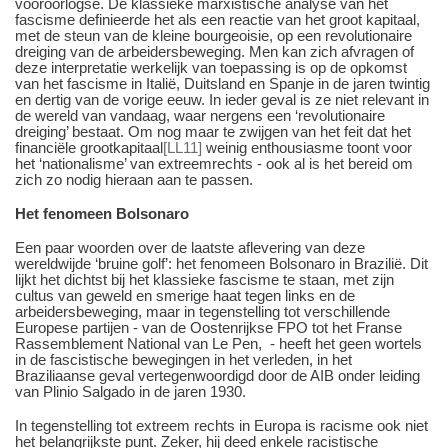
vooroorlogse. De klassieke marxistische analyse van het
fascisme definieerde het als een reactie van het groot kapitaal,
met de steun van de kleine bourgeoisie, op een revolutionaire
dreiging van de arbeidersbeweging. Men kan zich afvragen of
deze interpretatie werkelijk van toepassing is op de opkomst
van het fascisme in Italië, Duitsland en Spanje in de jaren twintig
en dertig van de vorige eeuw. In ieder geval is ze niet relevant in
de wereld van vandaag, waar nergens een ‘revolutionaire
dreiging’ bestaat. Om nog maar te zwijgen van het feit dat het
financiële grootkapitaal
[LL11]
weinig enthousiasme toont voor
het ‘nationalisme’ van extreemrechts - ook al is het bereid om
zich zo nodig hieraan aan te passen.
Het fenomeen Bolsonaro
Een paar woorden over de laatste aflevering van deze
wereldwijde ‘bruine golf’: het fenomeen Bolsonaro in Brazilië. Dit
lijkt het dichtst bij het klassieke fascisme te staan, met zijn
cultus van geweld en smerige haat tegen links en de
arbeidersbeweging, maar in tegenstelling tot verschillende
Europese partijen - van de Oostenrijkse FPO tot het Franse
Rassemblement National van Le Pen, - heeft het geen wortels
in de fascistische bewegingen in het verleden, in het
Braziliaanse geval vertegenwoordigd door de AIB onder leiding
van Plinio Salgado in de jaren 1930.
In tegenstelling tot extreem rechts in Europa is racisme ook niet
het belangrijkste punt. Zeker, hij deed enkele racistische