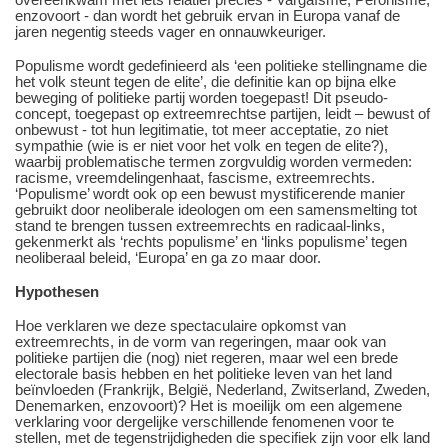
enzovoort - dan wordt het gebruik ervan in Europa vanaf de
jaren negentig steeds vager en onnauwkeuriger.
Populisme wordt gedefinieerd als ‘een politieke stellingname die
het volk steunt tegen de elite’, die definitie kan op bijna elke
beweging of politieke partij worden toegepast! Dit pseudo-
concept, toegepast op extreemrechtse partijen, leidt – bewust of
onbewust - tot hun legitimatie, tot meer acceptatie, zo niet
sympathie (wie is er niet voor het volk en tegen de elite?),
waarbij problematische termen zorgvuldig worden vermeden:
racisme, vreemdelingenhaat, fascisme, extreemrechts.
‘Populisme’ wordt ook op een bewust mystificerende manier
gebruikt door neoliberale ideologen om een samensmelting tot
stand te brengen tussen extreemrechts en radicaal-links,
gekenmerkt als ‘rechts populisme’ en ‘links populisme’ tegen
neoliberaal beleid, ‘Europa’ en ga zo maar door.
Hypothesen
Hoe verklaren we deze spectaculaire opkomst van
extreemrechts, in de vorm van regeringen, maar ook van
politieke partijen die (nog) niet regeren, maar wel een brede
electorale basis hebben en het politieke leven van het land
beïnvloeden (Frankrijk, België, Nederland, Zwitserland, Zweden,
Denemarken, enzovoort)? Het is moeilijk om een algemene
verklaring voor dergelijke verschillende fenomenen voor te
stellen, met de tegenstrijdigheden die specifiek zijn voor elk land