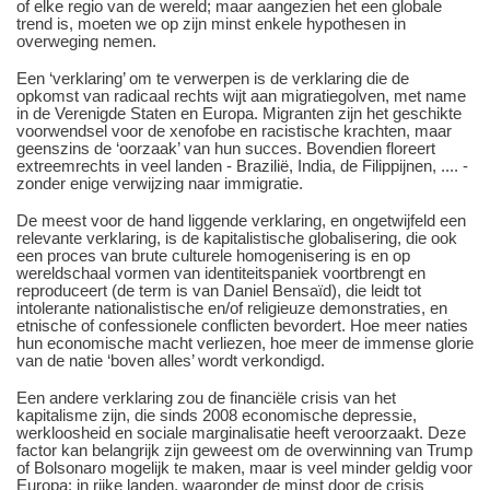
of elke regio van de wereld; maar aangezien het een globale
trend is, moeten we op zijn minst enkele hypothesen in
overweging nemen.
Een ‘verklaring’ om te verwerpen is de verklaring die de
opkomst van radicaal rechts wijt aan migratiegolven, met name
in de Verenigde Staten en Europa. Migranten zijn het geschikte
voorwendsel voor de xenofobe en racistische krachten, maar
geenszins de ‘oorzaak’ van hun succes. Bovendien floreert
extreemrechts in veel landen - Brazilië, India, de Filippijnen, .... -
zonder enige verwijzing naar immigratie.
De meest voor de hand liggende verklaring, en ongetwijfeld een
relevante verklaring, is de kapitalistische globalisering, die ook
een proces van brute culturele homogenisering is en op
wereldschaal vormen van identiteitspaniek voortbrengt en
reproduceert (de term is van Daniel Bensaïd), die leidt tot
intolerante nationalistische en/of religieuze demonstraties, en
etnische of confessionele conflicten bevordert. Hoe meer naties
hun economische macht verliezen, hoe meer de immense glorie
van de natie ‘boven alles’ wordt verkondigd.
Een andere verklaring zou de financiële crisis van het
kapitalisme zijn, die sinds 2008 economische depressie,
werkloosheid en sociale marginalisatie heeft veroorzaakt. Deze
factor kan belangrijk zijn geweest om de overwinning van Trump
of Bolsonaro mogelijk te maken, maar is veel minder geldig voor
Europa: in rijke landen, waaronder de minst door de crisis