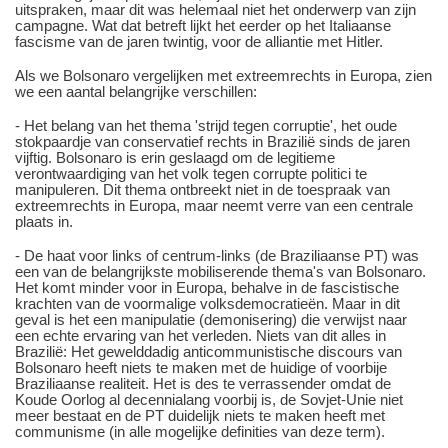
uitspraken, maar dit was helemaal niet het onderwerp van zijn
campagne. Wat dat betreft lijkt het eerder op het Italiaanse
fascisme van de jaren twintig, voor de alliantie met Hitler.
Als we Bolsonaro vergelijken met extreemrechts in Europa, zien
we een aantal belangrijke verschillen:
- Het belang van het thema 'strijd tegen corruptie', het oude
stokpaardje van conservatief rechts in Brazilië sinds de jaren
vijftig. Bolsonaro is erin geslaagd om de legitieme
verontwaardiging van het volk tegen corrupte politici te
manipuleren. Dit thema ontbreekt niet in de toespraak van
extreemrechts in Europa, maar neemt verre van een centrale
plaats in.
- De haat voor links of centrum-links (de Braziliaanse PT) was
een van de belangrijkste mobiliserende thema's van Bolsonaro.
Het komt minder voor in Europa, behalve in de fascistische
krachten van de voormalige volksdemocratieën. Maar in dit
geval is het een manipulatie (demonisering) die verwijst naar
een echte ervaring van het verleden. Niets van dit alles in
Brazilië: Het gewelddadig anticommunistische discours van
Bolsonaro heeft niets te maken met de huidige of voorbije
Braziliaanse realiteit. Het is des te verrassender omdat de
Koude Oorlog al decennialang voorbij is, de Sovjet-Unie niet
meer bestaat en de PT duidelijk niets te maken heeft met
communisme (in alle mogelijke definities van deze term).