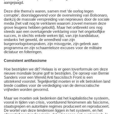
aangejaagd.
Deze drie thema's waren, samen met ‘de oorlog tegen
corruptie’, doorslaggevend voor de overwinning van Bolsonaro,
dankzij de massale verspreiding van nepnieuws door de sociale
media (het valt nog te verklaren waarom zoveel mensen deze
grove leugens hebben geloofd). Maar het ontbreekt ons nog
steeds aan een overtuigende verklaring voor het ongelooflijke
succes, in slechts enkele weken tijd, van zijn kandidatuur,
ondanks het geweld, de wreedheid van zijn
burgeroorlogstoespraken, zijn misogynie, zijn gebrek aan
programma en zijn schaamteloze excuses voor de militaire
dictatuur en folteringen.
Consistent antifascisme
Hoe bestrijden we dit? Helaas is er geen toverformule om deze
nieuwe mondiale bruine golf te bestrijden. De oproep van Bernie
Sanders voor een Wereld Anti fascistisch Front is een
uitstekend voorstel. Tegelijkertijd moeten er in elk betrokken land
brede coalities voor de verdediging van de democratische
vrijheden worden gevormd.
Maar we moeten ook bedenken dat het kapitalistische systeem,
vooral in tijden van crisis, voortdurend fenomenen als fascisme,
staatsgrepen en autoritaire regimes produceert en reproduceert.
De wortel van deze tendensen liggen in het systeem, en het