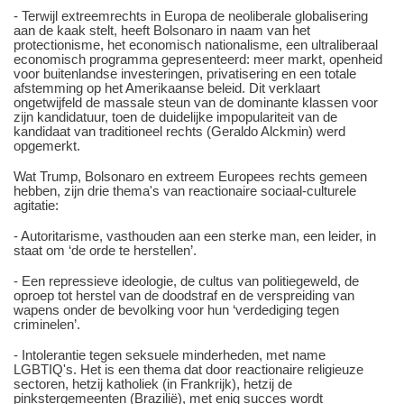
- Terwijl extreemrechts in Europa de neoliberale globalisering
aan de kaak stelt, heeft Bolsonaro in naam van het
protectionisme, het economisch nationalisme, een ultraliberaal
economisch programma gepresenteerd: meer markt, openheid
voor buitenlandse investeringen, privatisering en een totale
afstemming op het Amerikaanse beleid. Dit verklaart
ongetwijfeld de massale steun van de dominante klassen voor
zijn kandidatuur, toen de duidelijke impopulariteit van de
kandidaat van traditioneel rechts (Geraldo Alckmin) werd
opgemerkt.
Wat Trump, Bolsonaro en extreem Europees rechts gemeen
hebben, zijn drie thema's van reactionaire sociaal-culturele
agitatie:
- Autoritarisme, vasthouden aan een sterke man, een leider, in
staat om ‘de orde te herstellen’.
- Een repressieve ideologie, de cultus van politiegeweld, de
oproep tot herstel van de doodstraf en de verspreiding van
wapens onder de bevolking voor hun ‘verdediging tegen
criminelen’.
- Intolerantie tegen seksuele minderheden, met name
LGBTIQ's. Het is een thema dat door reactionaire religieuze
sectoren, hetzij katholiek (in Frankrijk), hetzij de
pinkstergemeenten (Brazilië), met enig succes wordt