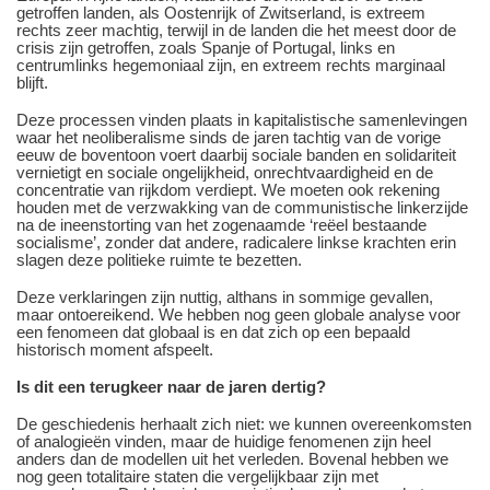
getroffen landen, als Oostenrijk of Zwitserland, is extreem
rechts zeer machtig, terwijl in de landen die het meest door de
crisis zijn getroffen, zoals Spanje of Portugal, links en
centrumlinks hegemoniaal zijn, en extreem rechts marginaal
blijft.
Deze processen vinden plaats in kapitalistische samenlevingen
waar het neoliberalisme sinds de jaren tachtig van de vorige
eeuw de boventoon voert daarbij sociale banden en solidariteit
vernietigt en sociale ongelijkheid, onrechtvaardigheid en de
concentratie van rijkdom verdiept. We moeten ook rekening
houden met de verzwakking van de communistische linkerzijde
na de ineenstorting van het zogenaamde ‘reëel bestaande
socialisme’, zonder dat andere, radicalere linkse krachten erin
slagen deze politieke ruimte te bezetten.
Deze verklaringen zijn nuttig, althans in sommige gevallen,
maar ontoereikend. We hebben nog geen globale analyse voor
een fenomeen dat globaal is en dat zich op een bepaald
historisch moment afspeelt.
Is dit een terugkeer naar de jaren dertig?
De geschiedenis herhaalt zich niet: we kunnen overeenkomsten
of analogieën vinden, maar de huidige fenomenen zijn heel
anders dan de modellen uit het verleden. Bovenal hebben we
nog geen totalitaire staten die vergelijkbaar zijn met