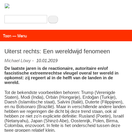
Overslaan
en
naar
Zoeken
de
inhoud
Toon — Menu
gaan
Menu
Actueel
Achtergrond
Links
Geschriften
Over SAP - Grenzeloos
Uiterst rechts: Een wereldwijd fenomeen
Michael Löwy
-
10.01.2019
De laatste jaren is de reactionaire, autoritaire en/of
fascistische extreemrechtse vleugel overal ter wereld in
opkomst: zij regeert al in de helft van de landen in de
wereld.
Tot de bekendste voorbeelden behoren: Trump (Verenigde
Staten), Modi (India), Orbán (Hongarije), Erdoğan (Turkije),
Daesh (Islamitische staat), Salvini (Italië), Duterte (Filippijnen),
en nu Bolsonaro (Brazilië). Maar in verschillende andere landen
hebben we regeringen die dicht bij deze trend staan, ook al
hebben ze niet zo'n expliciete definitie: Rusland (Poetin), Israël
(Netanyahu), Japan (Shinzō Abe), Oostenrijk, Polen, Birma,
Colombia, enzovoort. In feite is het onderscheid tussen deze
twee groepen relatief klein.