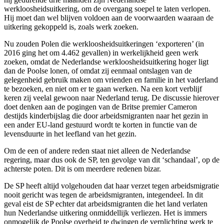
werkloosheidsuitkering, om de overgang soepel te laten verlopen.
Hij moet dan wel blijven voldoen aan de voorwaarden waaraan de
uitkering gekoppeld is, zoals werk zoeken.
Nu zouden Polen die werkloosheidsuitkeringen ‘exporteren’ (in
2016 ging het om 4.462 gevallen) in werkelijkheid geen werk
zoeken, omdat de Nederlandse werkloosheidsuitkering hoger ligt
dan de Poolse lonen, of omdat zij eenmaal ontslagen van de
gelegenheid gebruik maken om vrienden en familie in het vaderland
te bezoeken, en niet om er te gaan werken. Na een kort verblijf
keren zij veelal gewoon naar Nederland terug. De discussie hierover
doet denken aan de pogingen van de Britse premier Cameron
destijds kinderbijslag die door arbeidsmigranten naar het gezin in
een ander EU-land gestuurd wordt te korten in functie van de
levensduurte in het leefland van het gezin.
Om de een of andere reden staat niet alleen de Nederlandse
regering, maar dus ook de SP, ten gevolge van dit ‘schandaal’, op de
achterste poten. Dit is om meerdere redenen bizar.
De SP heeft altijd volgehouden dat haar verzet tegen arbeidsmigratie
nooit gericht was tegen de arbeidsmigranten, integendeel. In dit
geval eist de SP echter dat arbeidsmigranten die het land verlaten
hun Nederlandse uitkering onmiddellijk verliezen. Het is immers
onmogelijk de Poolse overheid te dwingen de verplichting werk te