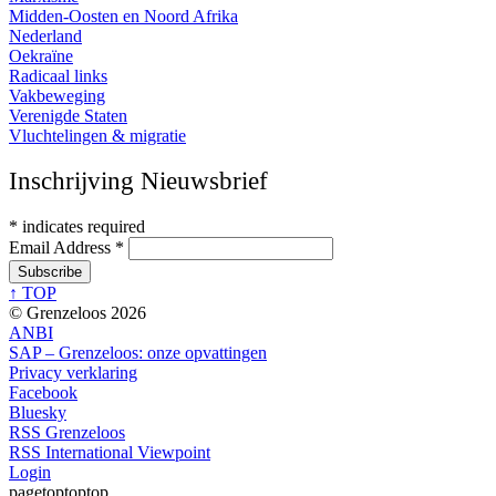
Midden-Oosten en Noord Afrika
Nederland
Oekraïne
Radicaal links
Vakbeweging
Verenigde Staten
Vluchtelingen & migratie
Inschrijving Nieuwsbrief
*
indicates required
Email Address
*
↑ TOP
© Grenzeloos 2026
ANBI
SAP – Grenzeloos: onze opvattingen
Privacy verklaring
Facebook
Bluesky
RSS Grenzeloos
RSS International Viewpoint
Login
pagetoptoptop