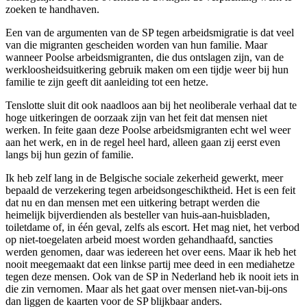
zoeken te handhaven.
Een van de argumenten van de SP tegen arbeidsmigratie is dat veel
van die migranten gescheiden worden van hun familie. Maar
wanneer Poolse arbeidsmigranten, die dus ontslagen zijn, van de
werkloosheidsuitkering gebruik maken om een tijdje weer bij hun
familie te zijn geeft dit aanleiding tot een hetze.
Tenslotte sluit dit ook naadloos aan bij het neoliberale verhaal dat te
hoge uitkeringen de oorzaak zijn van het feit dat mensen niet
werken. In feite gaan deze Poolse arbeidsmigranten echt wel weer
aan het werk, en in de regel heel hard, alleen gaan zij eerst even
langs bij hun gezin of familie.
Ik heb zelf lang in de Belgische sociale zekerheid gewerkt, meer
bepaald de verzekering tegen arbeidsongeschiktheid. Het is een feit
dat nu en dan mensen met een uitkering betrapt werden die
heimelijk bijverdienden als besteller van huis-aan-huisbladen,
toiletdame of, in één geval, zelfs als escort. Het mag niet, het verbod
op niet-toegelaten arbeid moest worden gehandhaafd, sancties
werden genomen, daar was iedereen het over eens. Maar ik heb het
nooit meegemaakt dat een linkse partij mee deed in een mediahetze
tegen deze mensen. Ook van de SP in Nederland heb ik nooit iets in
die zin vernomen. Maar als het gaat over mensen niet-van-bij-ons
dan liggen de kaarten voor de SP blijkbaar anders.