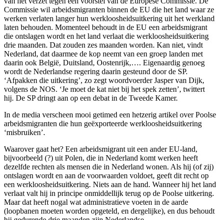
van het verzet tegen een voorstel van de Europese Commissie. De
Commissie wil arbeidsmigranten binnen de EU die het land waar ze
werken verlaten langer hun werkloosheidsuitkering uit het werkland
laten behouden. Momenteel behoudt in de EU een arbeidsmigrant
die ontslagen wordt en het land verlaat die werkloosheidsuitkering
drie maanden. Dat zouden zes maanden worden. Kan niet, vindt
Nederland, dat daarmee de kop neemt van een groep landen met
daarin ook België, Duitsland, Oostenrijk,…. Eigenaardig genoeg
wordt de Nederlandse regering daarin gesteund door de SP.
‘Afpakken die uitkering’, zo zegt woordvoerder Jasper van Dijk,
volgens de NOS. ‘Je moet de kat niet bij het spek zetten’, twittert
hij. De SP dringt aan op een debat in de Tweede Kamer.
In de media verscheen mooi getimed een hetzerig artikel over Poolse
arbeidsmigranten die hun geëxporteerde werkloosheidsuitkering
‘misbruiken’.
Waarover gaat het? Een arbeidsmigrant uit een ander EU-land,
bijvoorbeeld (?) uit Polen, die in Nederland komt werken heeft
dezelfde rechten als mensen die in Nederland wonen. Als hij (of zij)
ontslagen wordt en aan de voorwaarden voldoet, geeft dit recht op
een werkloosheidsuitkering. Niets aan de hand. Wanneer hij het land
verlaat valt hij in principe onmiddellijk terug op de Poolse uitkering.
Maar dat heeft nogal wat administratieve voeten in de aarde
(loopbanen moeten worden opgeteld, en dergelijke), en dus behoudt
hij gedurende drie maanden zijn Nederlandse