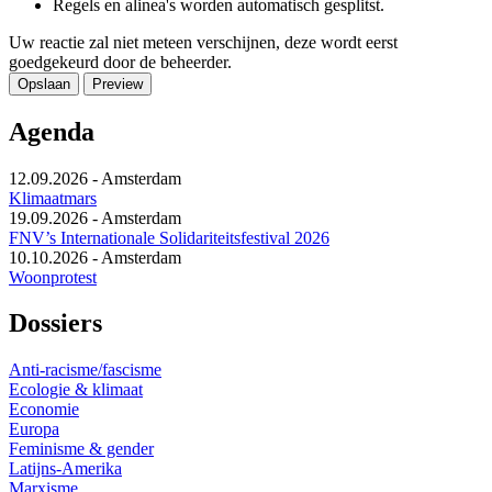
Regels en alinea's worden automatisch gesplitst.
Uw reactie zal niet meteen verschijnen, deze wordt eerst
goedgekeurd door de beheerder.
Agenda
12.09.2026
-
Amsterdam
Klimaatmars
19.09.2026
-
Amsterdam
FNV’s Internationale Solidariteitsfestival 2026
10.10.2026
-
Amsterdam
Woonprotest
Dossiers
Anti-racisme/fascisme
Ecologie & klimaat
Economie
Europa
Feminisme & gender
Latijns-Amerika
Marxisme