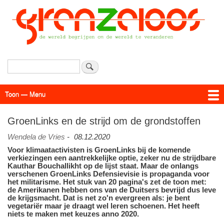
Overslaan
en
naar
de
inhoud
gaan
Zoeken
Toon — Menu
Menu
Actueel
Achtergrond
Links
Geschriften
Over SAP - Grenzeloos
GroenLinks en de strijd om de grondstoffen
Wendela de Vries
-
08.12.2020
Voor klimaatactivisten is GroenLinks bij de komende
verkiezingen een aantrekkelijke optie, zeker nu de strijdbare
Kauthar Bouchallikht op de lijst staat. Maar de onlangs
verschenen GroenLinks Defensievisie is propaganda voor
het militarisme. Het stuk van 20 pagina's zet de toon met:
de Amerikanen hebben ons van de Duitsers bevrijd dus leve
de krijgsmacht. Dat is net zo'n evergreen als: je bent
vegetariër maar je draagt wel leren schoenen. Het heeft
niets te maken met keuzes anno 2020.