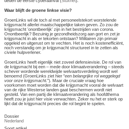
deden de eerste cyberaanval (
Stuxnet
).
Waar blijft de groene linkse visie?
GroenLinks wil de toch al met personeelstekort worstelende
krijgsmacht allerlei maatschappelijke taken geven. Zo zou de
krijgsmacht 'onontbeerlijk' zijn in het bestrijden van corona.
Onontbeerlijk? Bezuinig je gezondheidszorg aan gort en zet je
krijgsmacht in als er tekorten ontstaan? Militairen zijn primair
opgeleid en uitgerust om te vechten. Het is noch kostenefficiënt,
noch verstandig om je krijgsmacht structureel in te zetten als
civiele hulpverlener.
GroenLinks heeft eigenlijk niet zoveel defensievisie. De rol van
de krijgsmacht bij een – mede door klimaatverandering – steeds
schever wordende wereldwijde welvaartsverdeling wordt wel
benoemd (GroenLinks ziet hier “
een belangrijke rol weggelegd
voor onze krijgsmacht.
”). Maar de cruciale vraag hoe
voorkomen moet worden dat die krijgsmacht vooral de welvaart
van de rijke Westerse landen gaat beschermen wordt niet
gesteld. Van een partij die klimaatverandering als hoofdthema
heeft zou je juist hier visie verwachten. Zeker nu het er sterk op
lijkt dat de krijgsmacht precies die rol begint te spelen.
Dossier
Nederland
Soort artikel