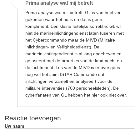
Prima analyse wat mij betreft
op
Uitstekend
Prima analyse wat mij betreft. GL is van heel ver
verhaal,
Wendela,
gekomen waar het nu is en dat is geen
door
kompliment. Een kleine feitelijke korrektie: GL wil
Jan
van
niet de marineinlichtingendienst laten fuseren met
der
het Cybercommando maar de MIVD (Militaire
Putten
Inlichtingen- en Veiligheidsdienst). De
marineinlichtingendienst is al lang opgeheven en
gefuseerd met de broertjes van de landmacht en
de luchtmacht. Los van de MIVD is er overigens
nog wel het Joint ISTAR Commando dat
inlichtingen verzamelt en analyseert voor de
militaire interventies (700 personeelsleden). De
cyberfanaten van GL hebben het hier ook niet over.
Reactie toevoegen
Uw naam