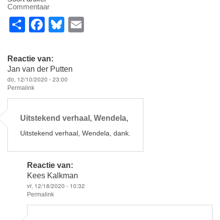
Commentaar
S
F
Bl
E
h
a
u
m
ar
c
e
ail
Reactie van:
e
e
sk
Jan van der Putten
do, 12/10/2020 - 23:00
b
y
Permalink
o
o
Uitstekend verhaal, Wendela,
k
Uitstekend verhaal, Wendela, dank.
Reactie van:
Kees Kalkman
vr, 12/18/2020 - 10:32
Permalink
Als
antwoord