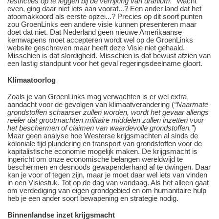
restricties op te leggen bij de verrijking van uranium.
” Wacht
even, ging daar niet iets aan vooraf...? Een ander land dat het
atoomakkoord als eerste opzei...? Precies op dit soort punten
zou GroenLinks een andere visie kunnen presenteren maar
doet dat niet. Dat Nederland geen nieuwe Amerikaanse
kernwapens moet accepteren wordt wel op de GroenLinks
website geschreven maar heeft deze Visie niet gehaald.
Misschien is dat slordigheid. Misschien is dat bewust afzien van
een lastig standpunt voor het geval regeringsdeelname gloort.
Klimaatoorlog
Zoals je van GroenLinks mag verwachten is er wel extra
aandacht voor de gevolgen van klimaatverandering (
“Naarmate
grondstoffen schaarser zullen worden, wordt het gevaar allengs
reëler dat grootmachten militaire middelen zullen inzetten voor
het beschermen of claimen van waardevolle grondstoffen.”
)
Maar geen analyse hoe Westerse krijgsmachten al sinds de
koloniale tijd plundering en transport van grondstoffen voor de
kapitalistische economie mogelijk maken. De krijgsmacht is
ingericht om onze economische belangen wereldwijd te
beschermen en desnoods gewapenderhand af te dwingen. Daar
kan je voor of tegen zijn, maar je moet daar wel iets van vinden
in een Visiestuk. Tot op de dag van vandaag. Als het alleen gaat
om verdediging van eigen grondgebied en om humanitaire hulp
heb je een ander soort bewapening en strategie nodig.
Binnenlandse inzet krijgsmacht