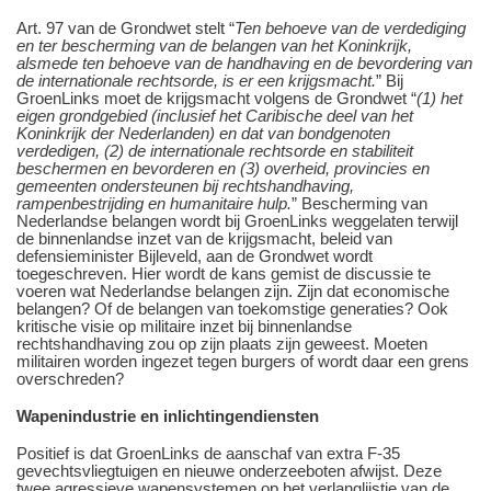
Art. 97 van de Grondwet stelt “
Ten behoeve van de verdediging
en ter bescherming van de belangen van het Koninkrijk,
alsmede ten behoeve van de handhaving en de bevordering van
de internationale rechtsorde, is er een krijgsmacht.
” Bij
GroenLinks moet de krijgsmacht volgens de Grondwet “
(1) het
eigen grondgebied (inclusief het Caribische deel van het
Koninkrijk der Nederlanden) en dat van bondgenoten
verdedigen, (2) de internationale rechtsorde en stabiliteit
beschermen en bevorderen en (3) overheid, provincies en
gemeenten ondersteunen bij rechtshandhaving,
rampenbestrijding en humanitaire hulp.
” Bescherming van
Nederlandse belangen wordt bij GroenLinks weggelaten terwijl
de binnenlandse inzet van de krijgsmacht, beleid van
defensieminister Bijleveld, aan de Grondwet wordt
toegeschreven. Hier wordt de kans gemist de discussie te
voeren wat Nederlandse belangen zijn. Zijn dat economische
belangen? Of de belangen van toekomstige generaties? Ook
kritische visie op militaire inzet bij binnenlandse
rechtshandhaving zou op zijn plaats zijn geweest. Moeten
militairen worden ingezet tegen burgers of wordt daar een grens
overschreden?
Wapenindustrie en inlichtingendiensten
Positief is dat GroenLinks de aanschaf van extra F-35
gevechtsvliegtuigen en nieuwe onderzeeboten afwijst. Deze
twee agressieve wapensystemen op het verlanglijstje van de