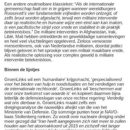
Een andere onuitroeibare klassieker: “
Als de internationale
gemeenschap faalt om in te grijpen wanneer wereldburgers
Roosevelt's vier fundamentele vrijheden worden ontzegd, of
zelfs bruut worden afgeslacht, terwijl een militaire interventie
daar op realistische en humane wijze een eind aan kan maken,
is een pacifistische strijd voor vrede en stabiliteit in de praktijk
betekenisloos.
” De militaire interventies in Afghanistan, Irak,
Libië, Mali hebben ontredderde en gewelddadige samenlevingen
en heel veel vluchtelingen opgeleverd. Zinloos verwoeste
mensenlevens, ook van Nederlandse militairen, doordat politici
blijven geloven in het sprookje van een militair maakbare vrede.
Als realistische oplossing voor complex geweld is militaire
interventie betekenisloos.
Binnen de lijntjes
GroenLinks wil een '
humanitaire
' krijgsmacht, '
gespecialiseerd
voor het bieden van hulp in noodsituaties en het verdedigen van
de internationale rechtsorde
'. GroenLinks wil '
beschermen wat
voor onze toekomst van waarde is
' en kopieert daarmee bijna
letterlijk de defensieslogan van onze rechtse regering:
Verdedig
wat ons dierbaar is
. GroenLinks maakt zelfs een
dreigingsanalyse die nauwelijks afwijkt van die van het
Ministerie van Defensie. Op sommige punten hoor je NAVO-
baas Stoltenberg ronken. Zo wordt over nucleaire dreiging onder
meer gezegd dat “
Iran heeft aangegeven zich niet meer te zullen
houden aan het atoomakkoord uit 2015 en zichzelf niet langer