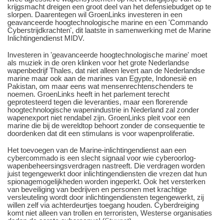
krijgsmacht dreigen een groot deel van het defensiebudget op te
slorpen. Daarentegen wil GroenLinks investeren in een
geavanceerde hoogtechnologische marine en een 'Commando
Cyberstrijdkrachten', dit laatste in samenwerking met de Marine
Inlichtingendienst MIDV.
Investeren in 'geavanceerde hoogtechnologische marine' moet
als muziek in de oren klinken voor het grote Nederlandse
wapenbedrijf Thales, dat niet alleen levert aan de Nederlandse
marine maar ook aan de marines van Egypte, Indonesië en
Pakistan, om maar eens wat mensenrechtenschenders te
noemen. GroenLinks heeft in het parlement terecht
geprotesteerd tegen die leveranties, maar een florerende
hoogtechnologische wapenindustrie in Nederland zal zonder
wapenexport niet rendabel zijn. GroenLinks pleit voor een
marine die bij de wereldtop behoort zonder de consequentie te
doordenken dat dit een stimulans is voor wapenproliferatie.
Het toevoegen van de Marine-inlichtingendienst aan een
cybercommado is een slecht signaal voor wie cyberoorlog-
wapenbeheersingsverdragen nastreeft. Die verdragen worden
juist tegengewerkt door inlichtingendiensten die vrezen dat hun
spionagemogelijkheden worden ingeperkt. Ook het versterken
van beveiliging van bedrijven en personen met krachtige
versleuteling wordt door inlichtingendiensten tegengewerkt, zij
willen zelf via achterdeurtjes toegang houden. Cyberdreiging
komt niet alleen van trollen en terroristen, Westerse organisaties