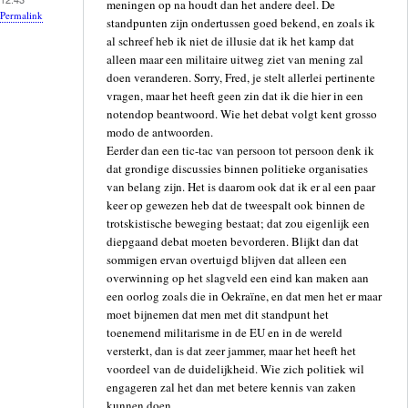
meningen op na houdt dan het andere deel. De
Permalink
standpunten zijn ondertussen goed bekend, en zoals ik
al schreef heb ik niet de illusie dat ik het kamp dat
alleen maar een militaire uitweg ziet van mening zal
doen veranderen. Sorry, Fred, je stelt allerlei pertinente
vragen, maar het heeft geen zin dat ik die hier in een
notendop beantwoord. Wie het debat volgt kent grosso
modo de antwoorden.
Eerder dan een tic-tac van persoon tot persoon denk ik
dat grondige discussies binnen politieke organisaties
van belang zijn. Het is daarom ook dat ik er al een paar
keer op gewezen heb dat de tweespalt ook binnen de
trotskistische beweging bestaat; dat zou eigenlijk een
diepgaand debat moeten bevorderen. Blijkt dan dat
sommigen ervan overtuigd blijven dat alleen een
overwinning op het slagveld een eind kan maken aan
een oorlog zoals die in Oekraïne, en dat men het er maar
moet bijnemen dat men met dit standpunt het
toenemend militarisme in de EU en in de wereld
versterkt, dan is dat zeer jammer, maar het heeft het
voordeel van de duidelijkheid. Wie zich politiek wil
engageren zal het dan met betere kennis van zaken
kunnen doen.