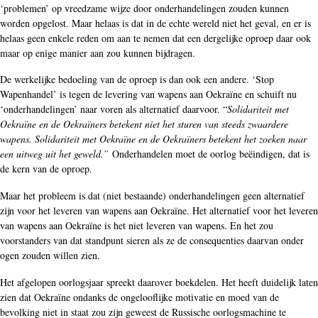
‘problemen’ op vreedzame wijze door onderhandelingen zouden kunnen
worden opgelost. Maar helaas is dat in de echte wereld niet het geval, en er is
helaas geen enkele reden om aan te nemen dat een dergelijke oproep daar ook
maar op enige manier aan zou kunnen bijdragen.
De werkelijke bedoeling van de oproep is dan ook een andere. ‘Stop
Wapenhandel’ is tegen de levering van wapens aan Oekraïne en schuift nu
‘onderhandelingen’ naar voren als alternatief daarvoor. “
Solidariteit met
Oekraïne en de Oekraïners betekent niet het sturen van steeds zwaardere
wapens. Solidariteit met Oekraïne en de Oekraïners betekent het zoeken naar
een uitweg uit het geweld.”
Onderhandelen moet de oorlog beëindigen, dat is
de kern van de oproep.
Maar het probleem is dat (niet bestaande) onderhandelingen geen alternatief
zijn voor het leveren van wapens aan Oekraïne. Het alternatief voor het leveren
van wapens aan Oekraïne is het niet leveren van wapens. En het zou
voorstanders van dat standpunt sieren als ze de consequenties daarvan onder
ogen zouden willen zien.
Het afgelopen oorlogsjaar spreekt daarover boekdelen. Het heeft duidelijk laten
zien dat Oekraïne ondanks de ongelooflijke motivatie en moed van de
bevolking niet in staat zou zijn geweest de Russische oorlogsmachine te