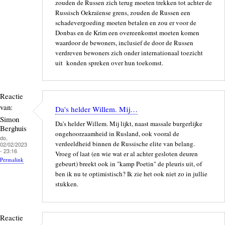
zouden de Russen zich terug moeten trekken tot achter de
Russisch Oekraïense grens, zouden de Russen een
schadevergoeding moeten betalen en zou er voor de
Donbas en de Krim een overeenkomst moeten komen
waardoor de bewoners, inclusief de door de Russen
verdreven bewoners zich onder internationaal toezicht
uit
konden spreken over hun toekomst.
Reactie
van:
Da's helder Willem. Mij…
Simon
Da's helder Willem. Mij lijkt, naast massale burgerlijke
Berghuis
ongehoorzaamheid in Rusland, ook vooral de
do,
verdeeldheid binnen de Russische elite van belang.
02/02/2023
- 23:16
Vroeg of laat (en wie wat er al achter gesloten deuren
Permalink
gebeurt) breekt ook in "kamp Poetin" de pleuris uit, of
ben ik nu te optimistisch? Ik zie het ook niet zo in jullie
stukken.
Reactie