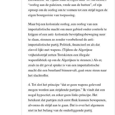
“oorlog aan de paleizen, vrede aan de hutten”, of zijn
oproep om de oorlog om te vormen tot een strijd tegen de
eigen bourgeoisie van toepassing.
Maar bij een koloniale oorlog, een oorlog van een
imperialistische macht om meer gebied onder controle te
krijgen of een anti- koloniale bevrijdingsbeweging neer
te slaan, steunen ze zonder voorbehoud de anti-
imperialistische partij. Politiek, financieel en als dat
zinvol lijkt met wapens. (Tijdens de Algerijnse
vrijheidsstrijd zetten Trotskisten een illegale
wapenfabriek op om de Algerijnen te steunen.) Als er,
zoals in dit geval sprake is van een imperialistische
macht die een buurland binnenvalt, gaat onze steun naar
het slachtoffer.
4. Tot slot het principe “dat er geen wapens geleverd
mogen worden aan strijdende partijen.” Ik vindt dat een
nogal hypocriet, en zeker geen links principe. Het
betekent dat partijen zich eerst flink kunnen bewapenen,
alvorens de strijd aan te gaan. Dat is over het algemeen
niet in het belang van de onderliggende partij.