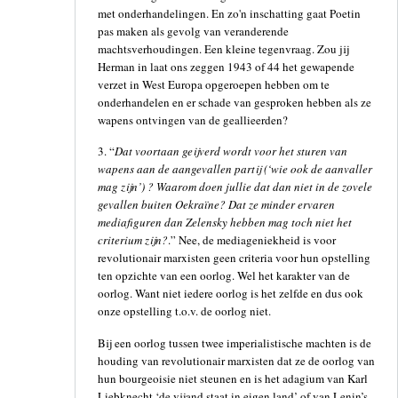
met onderhandelingen. En zo'n inschatting gaat Poetin
pas maken als gevolg van veranderende
machtsverhoudingen. Een kleine tegenvraag. Zou jij
Herman in laat ons zeggen 1943 of 44 het gewapende
verzet in West Europa opgeroepen hebben om te
onderhandelen en er schade van gesproken hebben als ze
wapens ontvingen van de geallieerden?
3. “
Dat voortaan geijverd wordt voor het sturen van
wapens aan de aangevallen partij (‘wie ook de aanvaller
mag zijn’) ? Waarom doen jullie dat dan niet in de zovele
gevallen buiten Oekraïne? Dat ze minder ervaren
mediafiguren dan Zelensky hebben mag toch niet het
criterium zijn?
.” Nee, de mediageniekheid is voor
revolutionair marxisten geen criteria voor hun opstelling
ten opzichte van een oorlog. Wel het karakter van de
oorlog. Want niet iedere oorlog is het zelfde en dus ook
onze opstelling t.o.v. de oorlog niet.
Bij een oorlog tussen twee imperialistische machten is de
houding van revolutionair marxisten dat ze de oorlog van
hun bourgeoisie niet steunen en is het adagium van Karl
Liebknecht ‘de vijand staat in eigen land’ of van Lenin’s