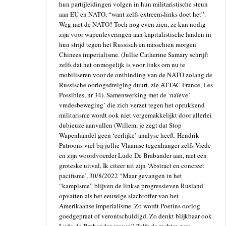
hun partijleidingen volgen in hun militaristische steun
aan EU en NATO, “want zelfs extreem-links doet het”.
Weg met de NATO? Toch nog even zien, ze kan nodig
zijn voor wapenleveringen aan kapitalistische landen in
hun strijd tegen het Russisch en misschien morgen
Chinees imperialisme. (Jullie Catherine Samary schrijft
zelfs dat het onmogelijk is voor links om nu te
mobiliseren voor de ontbinding van de NATO zolang de
Russische oorlogsdreiging duurt, zie ATTAC France, Les
Possibles, nr 34). Samenwerking met de ‘naïeve’
vredesbeweging’ die zich verzet tegen het oprukkend
militarisme wordt ook niet vergemakkelijkt door allerlei
dubieuze aanvallen (Willem, je zegt dat Stop
Wapenhandel geen ‘eerlijke’ analyse heeft. Hendrik
Patroons viel bij jullie Vlaamse tegenhanger zelfs Vrede
en zijn woordvoerder Ludo De Brabander aan, met een
groteske uitval. Ik citeer uit zijn ‘Abstract en concreet
pacifisme’, 30/8/2022 “Maar gevangen in het
“kampisme” blijven de linkse progressieven Rusland
opvatten als het eeuwige slachtoffer van het
Amerikaanse imperialisme. Zo wordt Poetins oorlog
goedgepraat of verontschuldigd. Zo denkt blijkbaar ook
Ludo de Brabander erover.” Zelfs de rechtse pers