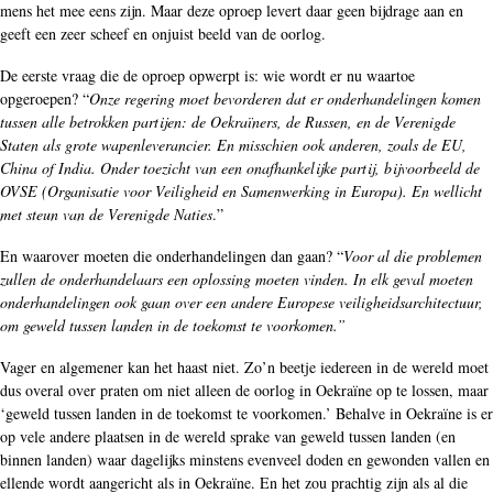
mens het mee eens zijn. Maar deze oproep levert daar geen bijdrage aan en
geeft een zeer scheef en onjuist beeld van de oorlog.
De eerste vraag die de oproep opwerpt is: wie wordt er nu waartoe
opgeroepen? “
Onze regering moet bevorderen dat er onderhandelingen komen
tussen alle betrokken partijen: de Oekraïners, de Russen, en de Verenigde
Staten als grote wapenleverancier. En misschien ook anderen, zoals de EU,
China of India. Onder toezicht van een onafhankelijke partij, bijvoorbeeld de
OVSE (Organisatie voor Veiligheid en Samenwerking in Europa). En wellicht
met steun van de Verenigde Naties
.”
En waarover moeten die onderhandelingen dan gaan? “
Voor al die problemen
zullen de onderhandelaars een oplossing moeten vinden. In elk geval moeten
onderhandelingen ook gaan over een andere Europese veiligheidsarchitectuur,
om geweld tussen landen in de toekomst te voorkomen.”
Vager en algemener kan het haast niet. Zo’n beetje iedereen in de wereld moet
dus overal over praten om niet alleen de oorlog in Oekraïne op te lossen, maar
‘geweld tussen landen in de toekomst te voorkomen.’ Behalve in Oekraïne is er
op vele andere plaatsen in de wereld sprake van geweld tussen landen (en
binnen landen) waar dagelijks minstens evenveel doden en gewonden vallen en
ellende wordt aangericht als in Oekraïne. En het zou prachtig zijn als al die