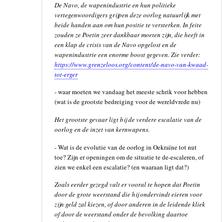
De Navo, de wapenindustrie en hun politieke
vertegenwoordigers grijpen deze oorlog natuurlijk met
beide handen aan om hun positie te versterken. In feite
zouden ze Poetin zeer dankbaar moeten zijn, die heeft in
een klap de crisis van de Navo opgelost en de
wapenindustrie een enorme boost gegeven. Zie verder:
https://www.grenzeloos.org/content/de-navo-van-kwaad-
tot-erger
- waar moeten we vandaag het meeste schrik voor hebben
(wat is de grootste bedreiging voor de wereldvrede nu)
Het grootste gevaar ligt bij de verdere escalatie van de
oorlog en de inzet van kernwapens.
- Wat is de evolutie van de oorlog in Oekraïne tot nut
toe? Zijn er openingen om de situatie te de-escaleren, of
zien we enkel een escalatie? (en waaraan ligt dat?)
Zoals eerder gezegd valt er vooral te hopen dat Poetin
door de grote weerstand die hij ondervindt eieren voor
zijn geld zal kiezen, of door anderen in de leidende kliek
of door de weerstand onder de bevolking daartoe