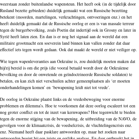
weerstaan zonder buitenlandse wapensteun. Het heeft ook (in de tijdelijk door
Rusland bezette gebieden) duidelijk gemaakt wat een Russische bezetting
betekent (moorden, martelingen, verkrachtingen, ontvoeringen enz.) en het
heeft duidelijk gemaakt dat de Russische oorlog er een is van massale terreur
tegen de burgerbevolking, zoals Poetin dat indertijd ook in Grosny en later in
Syrië heeft laten zien. En dan is er nog het signaal aan de wereld dat een
militaire grootmacht een soeverein land binnen kan vallen zonder dat daar
effectief iets tegen wordt gedaan. Ook dat maakt de wereld er niet veiliger op.
Wie tegen wapenleveranties aan Oekraïne is, zou duidelijk moeten maken dat
hij/zij bereid is om die prijs (die vooral betaald wordt door de Oekraïense
bevolking en door de onwetende en geïndoctrineerde Russische soldaten) te
betalen, en kan zich niet verschuilen achter gemeenplaatsen als ‘er moeten
onderhandelingen komen’ en ‘bewapening leidt niet tot vrede’.
De oorlog in Oekraïne plaatst links en de vredesbeweging voor enorme
problemen en dilemma’s. Hoe te voorkomen dat deze oorlog escaleert tot een
nog groter conflict en tot de inzet van kernwapens? Hoe tegenwicht te bieden
tegen de enorme stijging van de bewapening, de uitbreiding van de NAVO, de
gevolgen voor de klimaatcrisis, de voedselcrisis, de vluchtelingencrisis enz.
enz. Niemand heeft daar pasklare antwoorden op, maar het zoeken naar
antwoorden begint bij een juiste en eerlijke analyse. En daar ontbreekt het in