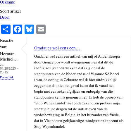
Oekraïne
Soort artikel
Debat
S
Fa
Bl
E
ha
ce
ue
m
Reactie
re
bo
sk
ail
van:
Omdat er wel eens een…
ok
y
Herman
Omdat er wel eens een artikel van mij of Ander Europa
Michiel…
door Grenzeloos wordt overgenomen en dat dit de
za,
indruk zou kunnen wekken dat ik globaal de
01/28/2023 -
23:15
standpunten van de Nederlandse of Vlaamse SAP deel
Permalink
i.v.m. de oorlog in Oekraïne wil ik hier uitdrukkelijk
zeggen dat dit niet het geval is, en dat ik vanaf het
begin met een zeker afgrijzen en onbegrip van die
standpunten kennis genomen heb. Ik heb de oproep van
‘Stop Wapenhandel’ wél ondertekend, en probeer mijn
steentje bij te dragen tot de initiatieven van de
vredesbeweging in België, in het bijzonder van Vrede,
dat in Vlaanderen gelijkaardige standpunten inneemt als
Stop Wapenhandel.