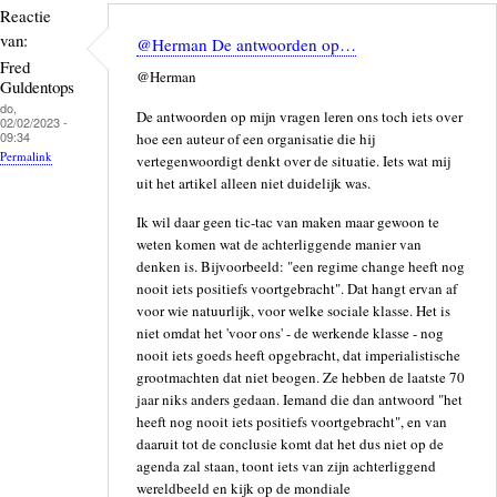
Reactie
van:
@Herman De antwoorden op…
Fred
@Herman
Guldentops
do,
De antwoorden op mijn vragen leren ons toch iets over
02/02/2023 -
09:34
hoe een auteur of een organisatie die hij
Permalink
vertegenwoordigt denkt over de situatie. Iets wat mij
uit het artikel alleen niet duidelijk was.
Ik wil daar geen tic-tac van maken maar gewoon te
weten komen wat de achterliggende manier van
denken is. Bijvoorbeeld: "een regime change heeft nog
nooit iets positiefs voortgebracht". Dat hangt ervan af
voor wie natuurlijk, voor welke sociale klasse. Het is
niet omdat het 'voor ons' - de werkende klasse - nog
nooit iets goeds heeft opgebracht, dat imperialistische
grootmachten dat niet beogen. Ze hebben de laatste 70
jaar niks anders gedaan. Iemand die dan antwoord "het
heeft nog nooit iets positiefs voortgebracht", en van
daaruit tot de conclusie komt dat het dus niet op de
agenda zal staan, toont iets van zijn achterliggend
wereldbeeld en kijk op de mondiale