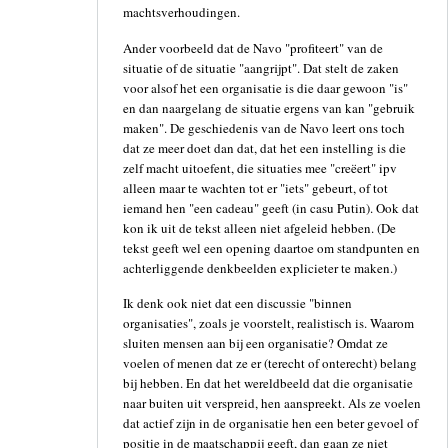
machtsverhoudingen.
Ander voorbeeld dat de Navo "profiteert" van de
situatie of de situatie "aangrijpt". Dat stelt de zaken
voor alsof het een organisatie is die daar gewoon "is"
en dan naargelang de situatie ergens van kan "gebruik
maken". De geschiedenis van de Navo leert ons toch
dat ze meer doet dan dat, dat het een instelling is die
zelf macht uitoefent, die situaties mee "creëert" ipv
alleen maar te wachten tot er "iets" gebeurt, of tot
iemand hen "een cadeau" geeft (in casu Putin). Ook dat
kon ik uit de tekst alleen niet afgeleid hebben. (De
tekst geeft wel een opening daartoe om standpunten en
achterliggende denkbeelden explicieter te maken.)
Ik denk ook niet dat een discussie "binnen
organisaties", zoals je voorstelt, realistisch is. Waarom
sluiten mensen aan bij een organisatie? Omdat ze
voelen of menen dat ze er (terecht of onterecht) belang
bij hebben. En dat het wereldbeeld dat die organisatie
naar buiten uit verspreid, hen aanspreekt. Als ze voelen
dat actief zijn in de organisatie hen een beter gevoel of
positie in de maatschappij geeft, dan gaan ze niet