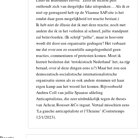
onthoudt zich van dergelijke fake uitspraken… Als ik er
niet op gereageerd heb op de Vlaamse SAP-site is het
omdat daar geen mogelijkheid tot reactie bestaat.)
Ik heb niet de illusie dat ik met deze reactie, noch met
andere die ik in het verleden al schreef, jullie standpunt
zal beïnvloeden. (Ik schrijf “jullie”, maar in hoeverre
wordt dit door een organisatie gedragen? Het verbaast
me dat over een zo essentiële aangelegenheid geen
reacties, commentaren of protesten komen. Moet ik
hieruit besluiten dat ‘trotskistisch Nederland’ het, na rijp
beraad, over al deze dingen eens is?) Maar het zou een
democratisch-socialistische internationalistische
organisatie sieren als ze ook andere stemmen uit haar
eigen kamp aan het woord liet komen. Bijvoorbeeld
Andreu Coll van jullie Spaanse afdeling
Anticapitalistas, die zeer uitdrukkelijk tegen de theses
van Achcar, Rousset &Co ingaat. Vertaal misschien eens
‘La gauche anticapitaliste et l’Ukraine’ (Contretemps
12/1/2023).
Reactie