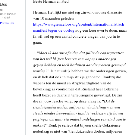
Beste Herman en Fred
Bos
di,
Herman: Het lijkt me niet erg zinvol om onze discussie
01/31/2023
- 14:46
van 10 maanden geleden
Permalink
https://www.grenzeloos.org/content/internationalistisch-
manifest-tegen-de-oorlog
nog een keer over te doen, maar
ik wil wel op een aantal concrete vragen van jou in te
gaan.
1. “
Moet ik daaruit afleiden dat jullie de consequenties
van het wél blijven leveren van wapens onder ogen
gezien hebben en toch besluiten dat die moeten gesteund
worden?
” Ja natuurlijk hebben we dat onder ogen gezien,
en ik heb dat ook in mijn stukje genoemd. Dankzij die
wapens (en de moed en strijdvaardigheid van de
bevolking) is voorkomen dat Rusland heel Oekraïne
heeft bezet en daar zijn terreurregime gevestigd. De zin
die in jouw reactie volgt op deze vraag is: “
Dat de
tienduizenden doden, miljoenen vluchtelingen en een
steeds minder bewoonbaar land te verkiezen zijn boven
pogingen om daar via onderhandelingen een eind aan te
maken?
” Denk je serieus dat bij een snelle Oekraïense
nederlaag er niet van ‘tienduizenden doden, miljoenen