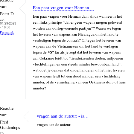
van:
Een paar vragen voor Herman…
Peter D.
Een paar vragen voor Herman dan: sinds wanneer is het
zo,
een links principe “dat er geen wapens mogen geleverd
01/29/2023
- 16:50
worden aan oorlogvoerende partijen”? Waren we tegen
Permalink
het leveren van wapens aan Nicaragua om het land te
verdedigen tegen de contra’s? Of tegen het leveren van
wapens aan de Vietnamezen om het land te verdagen
tegen de VS? En als je zegt dat het leveren van wapens
aan Oekraïne leidt tot “tienduizenden doden, miljoenen
vluchtelingen en een steeds minder bewoonbaar land”:
wat doet je denken dat onderhandelen of het niet leveren
van wapens leidt tot één dood minder, één vluchteling
minder, of de vernietiging van één Oekraïens dorp of huis
minder?
Reactie
van:
vragen aan de auteur: - is…
Fred
vragen aan de auteur:
Guldentops
zo,