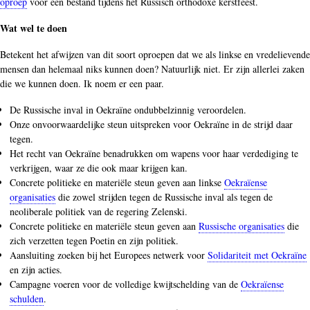
oproep
voor een bestand tijdens het Russisch orthodoxe kerstfeest.
Wat wel te doen
Betekent het afwijzen van dit soort oproepen dat we als linkse en vredelievende
mensen dan helemaal niks kunnen doen? Natuurlijk niet. Er zijn allerlei zaken
die we kunnen doen. Ik noem er een paar.
De Russische inval in Oekraïne ondubbelzinnig veroordelen.
Onze onvoorwaardelijke steun uitspreken voor Oekraïne in de strijd daar
tegen.
Het recht van Oekraïne benadrukken om wapens voor haar verdediging te
verkrijgen, waar ze die ook maar krijgen kan.
Concrete politieke en materiële steun geven aan linkse
Oekraïense
organisaties
die zowel strijden tegen de Russische inval als tegen de
neoliberale politiek van de regering Zelenski.
Concrete politieke en materiële steun geven aan
Russische organisaties
die
zich verzetten tegen Poetin en zijn politiek.
Aansluiting zoeken bij het Europees netwerk voor
Solidariteit met Oekraïne
en zijn acties.
Campagne voeren voor de volledige kwijtschelding van de
Oekraïense
schulden
.