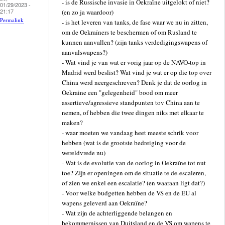
- is de Russische invasie in Oekraïne uitgelokt of niet?
01/29/2023 -
21:17
(en zo ja waardoor)
Permalink
- is het leveren van tanks, de fase waar we nu in zitten,
om de Oekraïners te beschermen of om Rusland te
kunnen aanvallen? (zijn tanks verdedigingswapens of
aanvalswapens?)
- Wat vind je van wat er vorig jaar op de NAVO-top in
Madrid werd beslist? Wat vind je wat er op die top over
China werd neergeschreven? Denk je dat de oorlog in
Oekraine een "gelegenheid" bood om meer
assertieve/agressieve standpunten tov China aan te
nemen, of hebben die twee dingen niks met elkaar te
maken?
- waar moeten we vandaag heet meeste schrik voor
hebben (wat is de grootste bedreiging voor de
wereldvrede nu)
- Wat is de evolutie van de oorlog in Oekraïne tot nut
toe? Zijn er openingen om de situatie te de-escaleren,
of zien we enkel een escalatie? (en waaraan ligt dat?)
- Voor welke budgetten hebben de VS en de EU al
wapens geleverd aan Oekraïne?
- Wat zijn de achterliggende belangen en
bekommernissen van Duitsland en de VS om wapens te