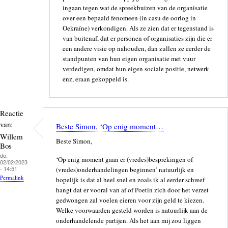
ingaan tegen wat de spreekbuizen van de organisatie
over een bepaald fenomeen (in casu de oorlog in
Oekraïne) verkondigen. Als ze zien dat er tegenstand is
van buitenaf, dat er personen of organisaties zijn die er
een andere visie op nahouden, dan zullen ze eerder de
standpunten van hun eigen organisatie met vuur
verdedigen, omdat hun eigen sociale positie, netwerk
enz, eraan gekoppeld is.
Reactie
van:
Beste Simon, ‘Op enig moment…
Willem
Beste Simon,
Bos
do,
‘Op enig moment gaan er (vredes)besprekingen of
02/02/2023
- 14:51
(vredes)onderhandelingen beginnen’ natuurlijk en
Permalink
hopelijk is dat al heel snel en zoals ik al eerder schreef
hangt dat er vooral van af of Poetin zich door het verzet
gedwongen zal voelen eieren voor zijn geld te kiezen.
Welke voorwaarden gesteld worden is natuurlijk aan de
onderhandelende partijen. Als het aan mij zou liggen