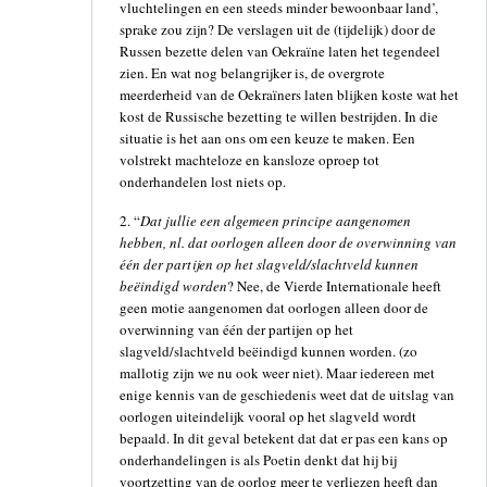
vluchtelingen en een steeds minder bewoonbaar land’,
sprake zou zijn? De verslagen uit de (tijdelijk) door de
Russen bezette delen van Oekraïne laten het tegendeel
zien. En wat nog belangrijker is, de overgrote
meerderheid van de Oekraïners laten blijken koste wat het
kost de Russische bezetting te willen bestrijden. In die
situatie is het aan ons om een keuze te maken. Een
volstrekt machteloze en kansloze oproep tot
onderhandelen lost niets op.
2. “
Dat jullie een algemeen principe aangenomen
hebben, nl. dat oorlogen alleen door de overwinning van
één der partijen op het slagveld/slachtveld kunnen
beëindigd worden
? Nee, de Vierde Internationale heeft
geen motie aangenomen dat oorlogen alleen door de
overwinning van één der partijen op het
slagveld/slachtveld beëindigd kunnen worden. (zo
mallotig zijn we nu ook weer niet). Maar iedereen met
enige kennis van de geschiedenis weet dat de uitslag van
oorlogen uiteindelijk vooral op het slagveld wordt
bepaald. In dit geval betekent dat dat er pas een kans op
onderhandelingen is als Poetin denkt dat hij bij
voortzetting van de oorlog meer te verliezen heeft dan