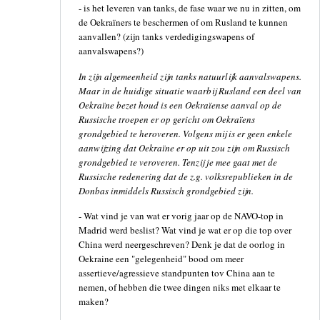
- is het leveren van tanks, de fase waar we nu in zitten, om
de Oekraïners te beschermen of om Rusland te kunnen
aanvallen? (zijn tanks verdedigingswapens of
aanvalswapens?)
In zijn algemeenheid zijn tanks natuurlijk aanvalswapens.
Maar in de huidige situatie waarbij Rusland een deel van
Oekraïne bezet houd is een Oekraïense aanval op de
Russische troepen er op gericht om Oekraïens
grondgebied te heroveren. Volgens mij is er geen enkele
aanwijzing dat Oekraïne er op uit zou zijn om Russisch
grondgebied te veroveren. Tenzij je mee gaat met de
Russische redenering dat de z.g. volksrepublieken in de
Donbas inmiddels Russisch grondgebied zijn.
- Wat vind je van wat er vorig jaar op de NAVO-top in
Madrid werd beslist? Wat vind je wat er op die top over
China werd neergeschreven? Denk je dat de oorlog in
Oekraine een "gelegenheid" bood om meer
assertieve/agressieve standpunten tov China aan te
nemen, of hebben die twee dingen niks met elkaar te
maken?