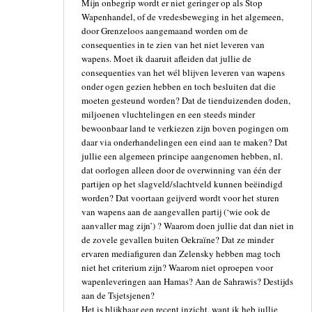
Mijn onbegrip wordt er niet geringer op als Stop
Wapenhandel, of de vredesbeweging in het algemeen,
door Grenzeloos aangemaand worden om de
consequenties in te zien van het niet leveren van
wapens. Moet ik daaruit afleiden dat jullie de
consequenties van het wél blijven leveren van wapens
onder ogen gezien hebben en toch besluiten dat die
moeten gesteund worden? Dat de tienduizenden doden,
miljoenen vluchtelingen en een steeds minder
bewoonbaar land te verkiezen zijn boven pogingen om
daar via onderhandelingen een eind aan te maken? Dat
jullie een algemeen principe aangenomen hebben, nl.
dat oorlogen alleen door de overwinning van één der
partijen op het slagveld/slachtveld kunnen beëindigd
worden? Dat voortaan geijverd wordt voor het sturen
van wapens aan de aangevallen partij (‘wie ook de
aanvaller mag zijn’) ? Waarom doen jullie dat dan niet in
de zovele gevallen buiten Oekraïne? Dat ze minder
ervaren mediafiguren dan Zelensky hebben mag toch
niet het criterium zijn? Waarom niet oproepen voor
wapenleveringen aan Hamas? Aan de Sahrawis? Destijds
aan de Tsjetsjenen?
Het is blijkbaar een recent inzicht, want ik heb jullie