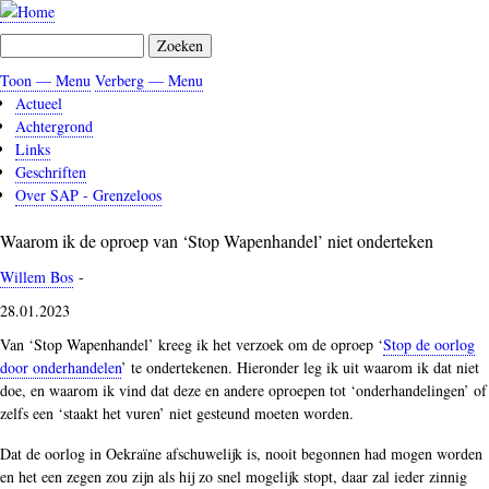
Overslaan
en
Zoeken
naar
de
Toon — Menu
Verberg — Menu
Menu
inhoud
Actueel
gaan
Achtergrond
Links
Geschriften
Over SAP - Grenzeloos
Waarom ik de oproep van ‘Stop Wapenhandel’ niet onderteken
Willem Bos
-
28.01.2023
Van ‘Stop Wapenhandel’ kreeg ik het verzoek om de oproep ‘
Stop de oorlog
door onderhandelen
’ te ondertekenen. Hieronder leg ik uit waarom ik dat niet
doe, en waarom ik vind dat deze en andere oproepen tot ‘onderhandelingen’ of
zelfs een ‘staakt het vuren’ niet gesteund moeten worden.
Dat de oorlog in Oekraïne afschuwelijk is, nooit begonnen had mogen worden
en het een zegen zou zijn als hij zo snel mogelijk stopt, daar zal ieder zinnig