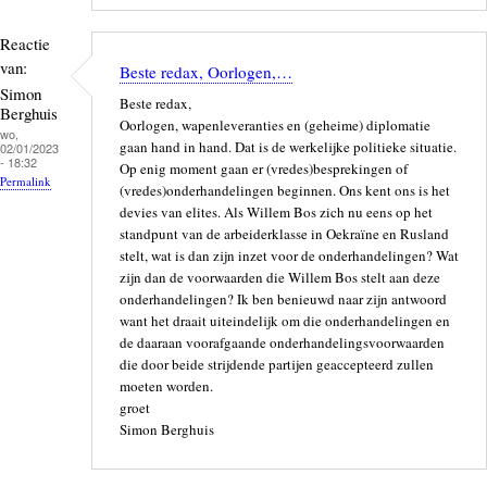
Reactie
van:
Beste redax, Oorlogen,…
Simon
Beste redax,
Berghuis
Oorlogen, wapenleveranties en (geheime) diplomatie
wo,
gaan hand in hand. Dat is de werkelijke politieke situatie.
02/01/2023
- 18:32
Op enig moment gaan er (vredes)besprekingen of
Permalink
(vredes)onderhandelingen beginnen. Ons kent ons is het
devies van elites. Als Willem Bos zich nu eens op het
standpunt van de arbeiderklasse in Oekraïne en Rusland
stelt, wat is dan zijn inzet voor de onderhandelingen? Wat
zijn dan de voorwaarden die Willem Bos stelt aan deze
onderhandelingen? Ik ben benieuwd naar zijn antwoord
want het draait uiteindelijk om die onderhandelingen en
de daaraan voorafgaande onderhandelingsvoorwaarden
die door beide strijdende partijen geaccepteerd zullen
moeten worden.
groet
Simon Berghuis