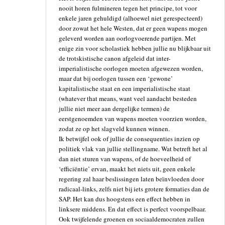
nooit horen fulmineren tegen het principe, tot voor
enkele jaren gehuldigd (alhoewel niet gerespecteerd)
door zowat het hele Westen, dat er geen wapens mogen
geleverd worden aan oorlogvoerende partijen. Met
enige zin voor scholastiek hebben jullie nu blijkbaar uit
de trotskistische canon afgeleid dat inter-
imperialistische oorlogen moeten afgewezen worden,
maar dat bij oorlogen tussen een ‘gewone’
kapitalistische staat en een imperialistische staat
(whatever that means, want veel aandacht besteden
jullie niet meer aan dergelijke termen) de
eerstgenoemden van wapens moeten voorzien worden,
zodat ze op het slagveld kunnen winnen.
Ik betwijfel ook of jullie de consequenties inzien op
politiek vlak van jullie stellingname. Wat betreft het al
dan niet sturen van wapens, of de hoeveelheid of
‘efficiëntie’ ervan, maakt het niets uit, geen enkele
regering zal haar beslissingen laten beïnvloeden door
radicaal-links, zelfs niet bij iets grotere formaties dan de
SAP. Het kan dus hoogstens een effect hebben in
linksere middens. En dat effect is perfect voorspelbaar.
Ook twijfelende groenen en sociaaldemocraten zullen