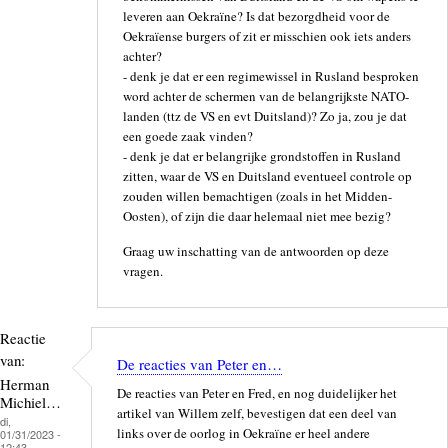
leveren aan Oekraïne? Is dat bezorgdheid voor de
Oekraïense burgers of zit er misschien ook iets anders
achter?
- denk je dat er een regimewissel in Rusland besproken
word achter de schermen van de belangrijkste NATO-
landen (ttz de VS en evt Duitsland)? Zo ja, zou je dat
een goede zaak vinden?
- denk je dat er belangrijke grondstoffen in Rusland
zitten, waar de VS en Duitsland eventueel controle op
zouden willen bemachtigen (zoals in het Midden-
Oosten), of zijn die daar helemaal niet mee bezig?
Graag uw inschatting van de antwoorden op deze
vragen.
Reactie
van:
De reacties van Peter en…
Herman
De reacties van Peter en Fred, en nog duidelijker het
Michiel…
artikel van Willem zelf, bevestigen dat een deel van
di,
links over de oorlog in Oekraïne er heel andere
01/31/2023 -
12:43