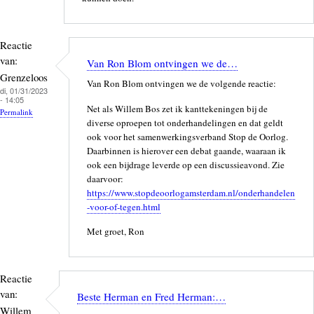
Reactie
van:
Van Ron Blom ontvingen we de…
Grenzeloos
Van Ron Blom ontvingen we de volgende reactie:
di, 01/31/2023
- 14:05
Net als Willem Bos zet ik kanttekeningen bij de
Permalink
diverse oproepen tot onderhandelingen en dat geldt
ook voor het samenwerkingsverband Stop de Oorlog.
Daarbinnen is hierover een debat gaande, waaraan ik
ook een bijdrage leverde op een discussieavond. Zie
daarvoor:
https://www.stopdeoorlogamsterdam.nl/onderhandelen
-voor-of-tegen.html
Met groet, Ron
Reactie
van:
Beste Herman en Fred Herman:…
Willem