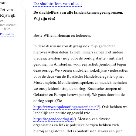
van:
De slachtoffers van alle…
Jet van
De slachtoffers van alle landen kennen geen grenzen.
Rijswijk
Wij zijn één!
vr,
02/03/2023
- 15:25
Permalink
Beste Willem, Herman en iedereen,
In deze discussie zou ik graag ook mijn gedachten
hierover willen delen. Ik heb immers samen met andere
vredesactivisten - nog voor de oorlog startte - initiatief
genomen in Amsterdam voor een actiebijeenkomst tegen
deze oorlog. We voeren sindsdien wekelijkse vredesacties
voor de deur van de Russische Handelsdelegatie op het
Museumplein. Met dichters, sprekers en muziek herhalen
we ons pleidooi: stop de oorlog; Russische troepen uit
Oekraïne en Europa kernwapenvrij. We gaan door tot de
oorlog stopt. (Zie
https://www.stopdeoorlogamsterdam.nl/
). Ook hebben we
landelijk een petitie opgesteld (zie
https://tegendeoorlog.nl
/). Mensen van diverse
organisaties en linkse politieke partijen hebben zich
hierbij aangesloten. Het is ondertussen alweer een jaar