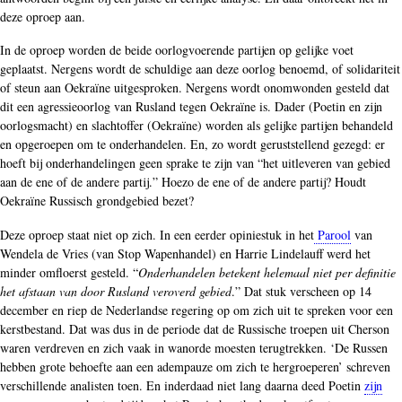
deze oproep aan.
In de oproep worden de beide oorlogvoerende partijen op gelijke voet
geplaatst. Nergens wordt de schuldige aan deze oorlog benoemd, of solidariteit
of steun aan Oekraïne uitgesproken. Nergens wordt onomwonden gesteld dat
dit een agressieoorlog van Rusland tegen Oekraïne is. Dader (Poetin en zijn
oorlogsmacht) en slachtoffer (Oekraïne) worden als gelijke partijen behandeld
en opgeroepen om te onderhandelen. En, zo wordt geruststellend gezegd: er
hoeft bij onderhandelingen geen sprake te zijn van “het uitleveren van gebied
aan de ene of de andere partij.” Hoezo de ene of de andere partij? Houdt
Oekraïne Russisch grondgebied bezet?
Deze oproep staat niet op zich. In een eerder opiniestuk in het
Parool
van
Wendela de Vries (van Stop Wapenhandel) en Harrie Lindelauff werd het
minder omfloerst gesteld. “
Onderhandelen betekent helemaal niet per definitie
het afstaan van door Rusland veroverd gebied
.” Dat stuk verscheen op 14
december en riep de Nederlandse regering op om zich uit te spreken voor een
kerstbestand. Dat was dus in de periode dat de Russische troepen uit Cherson
waren verdreven en zich vaak in wanorde moesten terugtrekken. ‘De Russen
hebben grote behoefte aan een adempauze om zich te hergroeperen’ schreven
verschillende analisten toen. En inderdaad niet lang daarna deed Poetin
zijn