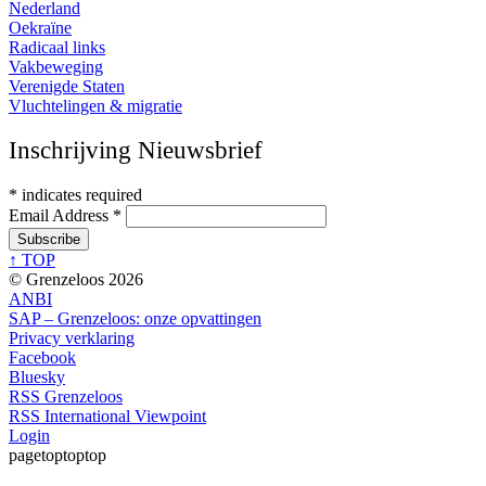
Nederland
Oekraïne
Radicaal links
Vakbeweging
Verenigde Staten
Vluchtelingen & migratie
Inschrijving Nieuwsbrief
*
indicates required
Email Address
*
↑ TOP
© Grenzeloos 2026
ANBI
SAP – Grenzeloos: onze opvattingen
Privacy verklaring
Facebook
Bluesky
RSS Grenzeloos
RSS International Viewpoint
Login
pagetoptoptop