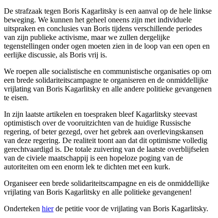
De strafzaak tegen Boris Kagarlitsky is een aanval op de hele linkse
beweging. We kunnen het geheel oneens zijn met individuele
uitspraken en conclusies van Boris tijdens verschillende periodes
van zijn publieke activisme, maar we zullen dergelijke
tegenstellingen onder ogen moeten zien in de loop van een open en
eerlijke discussie, als Boris vrij is.
We roepen alle socialistische en communistische organisaties op om
een brede solidariteitscampagne te organiseren en de onmiddellijke
vrijlating van Boris Kagarlitsky en alle andere politieke gevangenen
te eisen.
In zijn laatste artikelen en toespraken bleef Kagarlitsky steevast
optimistisch over de vooruitzichten van de huidige Russische
regering, of beter gezegd, over het gebrek aan overlevingskansen
van deze regering. De realiteit toont aan dat dit optimisme volledig
gerechtvaardigd is. De totale zuivering van de laatste overblijfselen
van de civiele maatschappij is een hopeloze poging van de
autoriteiten om een enorm lek te dichten met een kurk.
Organiseer een brede solidariteitscampagne en eis de onmiddellijke
vrijlating van Boris Kagarlitsky en alle politieke gevangenen!
Onderteken
hier
de petitie voor de vrijlating van Boris Kagarlitsky.