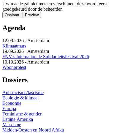
Uw reactie zal niet meteen verschijnen, deze wordt eerst
goedgekeurd door de beheerder.
Agenda
12.09.2026
-
Amsterdam
Klimaatmars
19.09.2026
-
Amsterdam
FNV’s Internationale Solidariteitsfestival 2026
10.10.2026
-
Amsterdam
Woonprotest
Dossiers
Anti-racisme/fascisme
Ecologie & klimaat
Economie
Europa
Feminisme & gender
Latijns-Amerika
Marxisme
Midden-Oosten en Noord Afrika