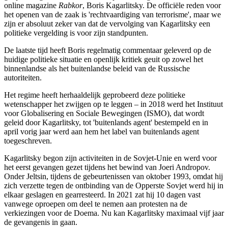
online magazine
Rabkor
, Boris Kagarlitsky. De officiële reden voor
het openen van de zaak is 'rechtvaardiging van terrorisme', maar we
zijn er absoluut zeker van dat de vervolging van Kagarlitsky een
politieke vergelding is voor zijn standpunten.
De laatste tijd heeft Boris regelmatig commentaar geleverd op de
huidige politieke situatie en openlijk kritiek geuit op zowel het
binnenlandse als het buitenlandse beleid van de Russische
autoriteiten.
Het regime heeft herhaaldelijk geprobeerd deze politieke
wetenschapper het zwijgen op te leggen ‒ in 2018 werd het Instituut
voor Globalisering en Sociale Bewegingen (ISMO), dat wordt
geleid door Kagarlitsky, tot 'buitenlands agent' bestempeld en in
april vorig jaar werd aan hem het label van buitenlands agent
toegeschreven.
Kagarlitsky begon zijn activiteiten in de Sovjet-Unie en werd voor
het eerst gevangen gezet tijdens het bewind van Joeri Andropov.
Onder Jeltsin, tijdens de gebeurtenissen van oktober 1993, omdat hij
zich verzette tegen de ontbinding van de Opperste Sovjet werd hij in
elkaar geslagen en gearresteerd. In 2021 zat hij 10 dagen vast
vanwege oproepen om deel te nemen aan protesten na de
verkiezingen voor de Doema. Nu kan Kagarlitsky maximaal vijf jaar
de gevangenis in gaan.