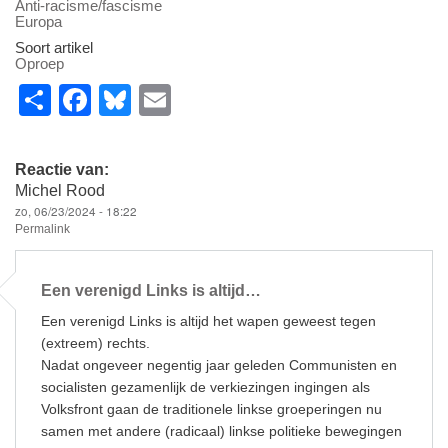
Anti-racisme/fascisme
Europa
Soort artikel
Oproep
S
F
Bl
E
h
a
u
m
ar
c
e
ail
Reactie van:
e
e
sk
Michel Rood
zo, 06/23/2024 - 18:22
b
y
Permalink
o
o
Een verenigd Links is altijd…
k
Een verenigd Links is altijd het wapen geweest tegen
(extreem) rechts.
Nadat ongeveer negentig jaar geleden Communisten en
socialisten gezamenlijk de verkiezingen ingingen als
Volksfront gaan de traditionele linkse groeperingen nu
samen met andere (radicaal) linkse politieke bewegingen