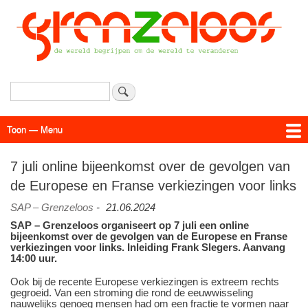
Overslaan
en
naar
de
inhoud
gaan
Zoeken
Toon — Menu
Menu
Actueel
Achtergrond
Links
Geschriften
Over SAP - Grenzeloos
7 juli online bijeenkomst over de gevolgen van
de Europese en Franse verkiezingen voor links
SAP – Grenzeloos
-
21.06.2024
SAP – Grenzeloos organiseert op 7 juli een online
bijeenkomst over de gevolgen van de Europese en Franse
verkiezingen voor links. Inleiding Frank Slegers. Aanvang
14:00 uur.
Ook bij de recente Europese verkiezingen is extreem rechts
gegroeid. Van een stroming die rond de eeuwwisseling
nauwelijks genoeg mensen had om een fractie te vormen naar