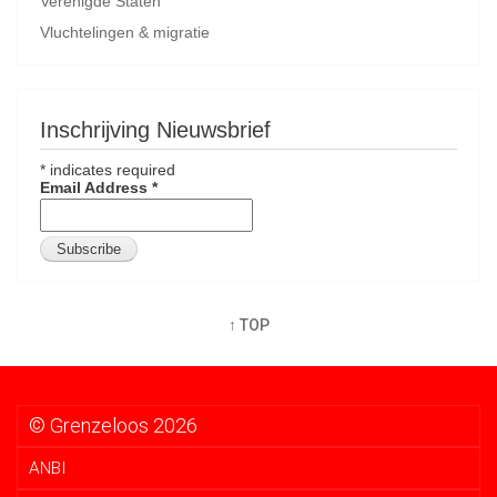
Verenigde Staten
Vluchtelingen & migratie
Inschrijving Nieuwsbrief
*
indicates required
Email Address
*
↑ TOP
© Grenzeloos 2026
ANBI