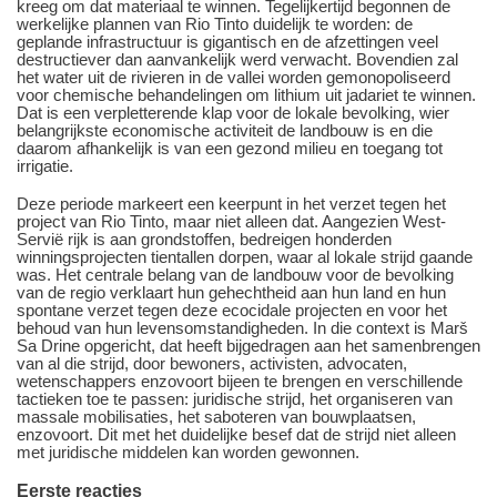
kreeg om dat materiaal te winnen. Tegelijkertijd begonnen de
werkelijke plannen van Rio Tinto duidelijk te worden: de
geplande infrastructuur is gigantisch en de afzettingen veel
destructiever dan aanvankelijk werd verwacht. Bovendien zal
het water uit de rivieren in de vallei worden gemonopoliseerd
voor chemische behandelingen om lithium uit jadariet te winnen.
Dat is een verpletterende klap voor de lokale bevolking, wier
belangrijkste economische activiteit de landbouw is en die
daarom afhankelijk is van een gezond milieu en toegang tot
irrigatie.
Deze periode markeert een keerpunt in het verzet tegen het
project van Rio Tinto, maar niet alleen dat. Aangezien West-
Servië rijk is aan grondstoffen, bedreigen honderden
winningsprojecten tientallen dorpen, waar al lokale strijd gaande
was. Het centrale belang van de landbouw voor de bevolking
van de regio verklaart hun gehechtheid aan hun land en hun
spontane verzet tegen deze ecocidale projecten en voor het
behoud van hun levensomstandigheden. In die context is Marš
Sa Drine opgericht, dat heeft bijgedragen aan het samenbrengen
van al die strijd, door bewoners, activisten, advocaten,
wetenschappers enzovoort bijeen te brengen en verschillende
tactieken toe te passen: juridische strijd, het organiseren van
massale mobilisaties, het saboteren van bouwplaatsen,
enzovoort. Dit met het duidelijke besef dat de strijd niet alleen
met juridische middelen kan worden gewonnen.
Eerste reacties