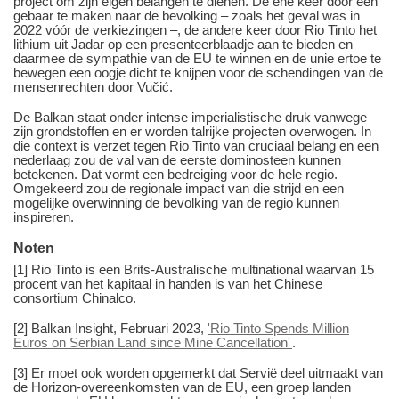
project om zijn eigen belangen te dienen. De ene keer door een
gebaar te maken naar de bevolking – zoals het geval was in
2022 vóór de verkiezingen –, de andere keer door Rio Tinto het
lithium uit Jadar op een presenteerblaadje aan te bieden en
daarmee de sympathie van de EU te winnen en de unie ertoe te
bewegen een oogje dicht te knijpen voor de schendingen van de
mensenrechten door Vučić.
De Balkan staat onder intense imperialistische druk vanwege
zijn grondstoffen en er worden talrijke projecten overwogen. In
die context is verzet tegen Rio Tinto van cruciaal belang en een
nederlaag zou de val van de eerste dominosteen kunnen
betekenen. Dat vormt een bedreiging voor de hele regio.
Omgekeerd zou de regionale impact van die strijd en een
mogelijke overwinning de bevolking van de regio kunnen
inspireren.
Noten
[1] Rio Tinto is een Brits-Australische multinational waarvan 15
procent van het kapitaal in handen is van het Chinese
consortium Chinalco.
[2] Balkan Insight, Februari 2023,
'Rio Tinto Spends Million
Euros on Serbian Land since Mine Cancellation´
.
[3] Er moet ook worden opgemerkt dat Servië deel uitmaakt van
de Horizon-overeenkomsten van de EU, een groep landen