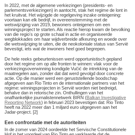
In 2022, met de algemene verkiezingen (presidents- en
parlementsverkiezingen) in aantocht, stak het regime de lont in
het kruitvat. Het wijzigde de regelgeving inzake onteigening:
voortaan kan elk bedrijf, in overeenstemming met de
wetswijziging van 2019, bewoners onteigenen om een
winningsproject te starten. Als reactie hierop kwam de bevolking
van die regio's op grote schaal in actie en organiseerde
wegblokkades om haar wijdverbreide afkeuring en woede over
die wetswijziging te uiten, die de neokoloniale status van Servië
bevestigt, iets wat de inwoners heel goed begrepen.
De hele reeks gebeurtenissen werd opportunistisch gepland
door het regime om op alle fronten te winnen: vlak voor de
verkiezingsoverwinning kondigde Vučić de intrekking van de
maatregelen aan, zonder dat dat werd gevolgd door concrete
actie. Op die manier werd een geruststellende boodschap
afgegeven aan Rio Tinto en de internationale partners van het
regime: winningsprojecten in Servië worden niet bedreigd,
behalve dan in retorische zin. Onthullingen van het
onafhankelijke journalistennetwerk BIRN (
Balkan Investigative
Reporting Network
) in februari 2023 bevestigen dat: Rio Tinto
heeft na 2022 meer dan 1 miljard euro uitgegeven aan het
Jadar-project. [2]
Een confrontatie met de autoriteiten
In de zomer van 2024 oordeelde het Servische Constitutionele
Hof in het voordeel van Rio Tinto en verklaarde dat de