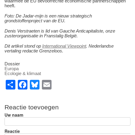
waarmee de EU bevoorrechte economische partnerschappen
heeft.
Foto: De Jadar-mijn is een nieuw strategisch
grondstoffenproject van de EU.
Denis Verstraeten is lid van Gauche Anticapitaliste, onze
zusterorganisatie in Franstalig België.
Dit artikel stond op
International Viewpoint
. Nederlandse
vertaling redactie Grenzeloos.
Dossier
Europa
Ecologie & klimaat
S
F
Bl
E
h
a
u
m
ar
c
e
ail
Reactie toevoegen
e
e
sk
Uw naam
b
y
o
Reactie