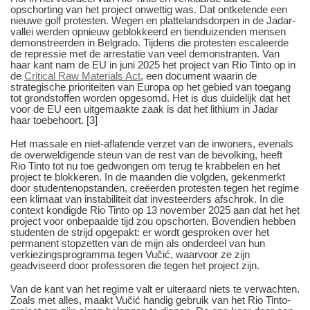
opschorting van het project onwettig was. Dat ontketende een
nieuwe golf protesten. Wegen en plattelandsdorpen in de Jadar-
vallei werden opnieuw geblokkeerd en tienduizenden mensen
demonstreerden in Belgrado. Tijdens die protesten escaleerde
de repressie met de arrestatie van veel demonstranten. Van
haar kant nam de EU in juni 2025 het project van Rio Tinto op in
de
Critical Raw Materials Act
, een document waarin de
strategische prioriteiten van Europa op het gebied van toegang
tot grondstoffen worden opgesomd. Het is dus duidelijk dat het
voor de EU een uitgemaakte zaak is dat het lithium in Jadar
haar toebehoort. [3]
Het massale en niet-aflatende verzet van de inwoners, evenals
de overweldigende steun van de rest van de bevolking, heeft
Rio Tinto tot nu toe gedwongen om terug te krabbelen en het
project te blokkeren. In de maanden die volgden, gekenmerkt
door studentenopstanden, creëerden protesten tegen het regime
een klimaat van instabiliteit dat investeerders afschrok. In die
context kondigde Rio Tinto op 13 november 2025 aan dat het het
project voor onbepaalde tijd zou opschorten. Bovendien hebben
studenten de strijd opgepakt: er wordt gesproken over het
permanent stopzetten van de mijn als onderdeel van hun
verkiezingsprogramma tegen Vučić, waarvoor ze zijn
geadviseerd door professoren die tegen het project zijn.
Van de kant van het regime valt er uiteraard niets te verwachten.
Zoals met alles, maakt Vučić handig gebruik van het Rio Tinto-