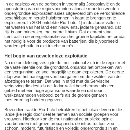
In de nasleep van de oorlogen in voormalig Joegoslavië en de
openstelling van de regio voor internationale markten werden
ondergrondse exploratiemissies uitgevoerd om de verschillende
beschikbare minerale hulpbronnen in kaart te brengen en te
exploiteren. In 2004 ontdekte Rio Tinto [1] in de Jadar-vallei in
het westen van het land een nieuw erts, jadarite genaamd, dat
rijk is aan mineralen, met name lithium. Dat element staat
centraal in de energietransitie van het groene kapitalisme, omdat
het nodig is voor de productie van batterijen, die bijvoorbeeld
worden gebruikt in elektrische auto's.
Het begin van gewetenloze exploitatie
Na die ontdekking vestigde de multinational zich in de regio, met
de vaste intentie om die grondstof, ondanks het ontbreken van
een vergunning, zo snel mogelijk te gaan exploiteren. De eerste
stap was het aanleggen van boorgaten om de kwaliteit van de
afzettingen te testen. Dat was in strijd met de Servische
wetgeving die destijds de Jadar-vallei beschermde als een
gebied met een hoge agrarische waarde en dat soort
werkzaamheden verbood, zelfs als de grondeigenaren
toestemming hadden gegeven.
Bovendien raakte Rio Tinto betrokken bij het lokale leven in die
landelijke regio door deel te nemen aan sociale groepen voor
vrouwen. Hierdoor kon de multinational de publieke opinie
voorbereiden met grove propaganda: de infrastructuur zou
schoon, modern, futuristisch en volledig ondergronds zijn en