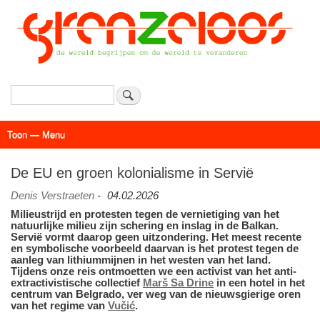
Overslaan
en
naar
de
inhoud
gaan
Zoeken
Toon — Menu
Menu
Actueel
Achtergrond
Links
Geschriften
Over SAP - Grenzeloos
De EU en groen kolonialisme in Servië
Denis Verstraeten
-
04.02.2026
Milieustrijd en protesten tegen de vernietiging van het
natuurlijke milieu zijn schering en inslag in de Balkan.
Servië vormt daarop geen uitzondering. Het meest recente
en symbolische voorbeeld daarvan is het protest tegen de
aanleg van lithiummijnen in het westen van het land.
Tijdens onze reis ontmoetten we een activist van het anti-
extractivistische collectief
Marš Sa Drine
in een hotel in het
centrum van Belgrado, ver weg van de nieuwsgierige oren
van het regime van
Vučić
.