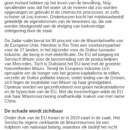
geen invloed hebben op het leven van de bevolking. Nog
opvallender was dat het water uit de rivieren dat zou worden
opgevangen en gebruikt in de chemische processen, er zelfs
schoner uit zou komen. Ondertussen kocht het mijnbouwbedrijf
geleidelijk de eigendommen van de bewoners op, die ook
werden blootgesteld aan de dreiging van toekomstige
onteigening door de staat.
De Jadar-vallei bevat tot 90 procent van de lithiumbehoefte van
de Europese Unie. Hierdoor is Rio Tinto een voorkeurspartner
voor de 27 landen, in het bijzonder voor de Duitse luxeauto-
industrie, die bezig is met elektrificatie. De EU wil toegang tot
Servisch lithium voor de bevoorrading van de productielijnen
van Mercedes. Toch is Duitsland het EU-land met de grootste
hoeveelheden lithium. Terwijl de Europese industrie zich
opmaakte om de honger van het groene kapitalisme te stillen,
verzette de Duitse politieke klasse, onder leiding van de Grünen,
zich tegen de exploitatie van lithium op haar grondgebied.
Opnieuw worden we geconfronteerd met groen neokolonialisme
en de hypocrisie van de EU. Met die investeringen wilde de EU
ook haar lithiumvoorziening onafhankelijk maken van met name
China.
De schade wordt zichtbaar
Onder druk van de EU kwam er in 2019 vaart in de zaak. Het
Servische regime verklaarde de lithiumreserves tot een
hulpbron van nationaal belang, waardoor elk bedrijf het recht