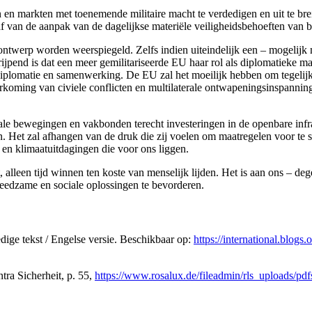
 markten met toenemende militaire macht te verdedigen en uit te breid
af van de aanpak van de dagelijkse materiële veiligheidsbehoeften van
s-ontwerp worden weerspiegeld. Zelfs indien uiteindelijk een – mogeli
rijpend is dat een meer gemilitariseerde EU haar rol als diplomatieke 
diplomatie en samenwerking. De EU zal het moeilijk hebben om tegelijk
rkoming van civiele conflicten en multilaterale ontwapeningsinspanninge
le bewegingen en vakbonden terecht investeringen in de openbare infra
iten. Het zal afhangen van de druk die zij voelen om maatregelen voor te
en klimaatuitdagingen die voor ons liggen.
, alleen tijd winnen ten koste van menselijk lijden. Het is aan ons – 
eedzame en sociale oplossingen te bevorderen.
ge tekst / Engelse versie. Beschikbaar op:
https://international.blog
ntra Sicherheit, p. 55,
https://www.rosalux.de/fileadmin/rls_uploads/pd