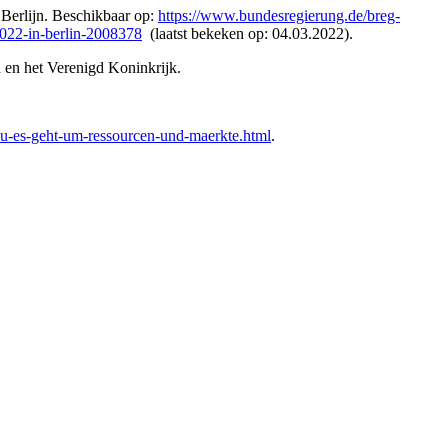
 Berlijn. Beschikbaar op:
https://www.bundesregierung.de/breg-
2022-in-berlin-2008378
(laatst bekeken op: 04.03.2022).
 en het Verenigd Koninkrijk.
-eu-es-geht-um-ressourcen-und-maerkte.html
.