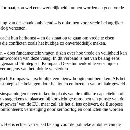
h formaat, zou wel eens werkelijkheid kunnen worden en geen vrede
vang van de schade onbekend – is opkomen voor vrede belangrijker
rlog verzetten.
eacht hun herkomst – en de straat op te gaan om vrede te eisen.
 die conflicten zoals het huidige zo onverbiddelijk maken.
den – doet fundamentele vragen rijzen over hoe vrede en veiligheid kan
antwoorden van deze vraag. In dit verband is het van belang eens
zogenaamd ‘Strategisch Kompas’. Deze binnenkort te verschijnen
 vermogens van het blok te versterken.
tegisch Kompas waarschijnlijk een nieuw hoogtepunt bereiken. Als het
trategische belangen door het tonen en inzetten van militair geweld.
spanningen te versterken in plaats van de militaire capaciteiten uit
 vraagtekens te plaatsen bij kortzichtige oproepen ten gunste van de
t power’ van de EU, maar zal, als het al iets oplevert, de Europese
nfronteerd: vernietiging door kernoorlog en conflicten die worden
et is echter van vitaal belang voor de politieke ambities van de