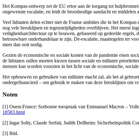
Het Kompas-ontwerp zet de EU ertoe aan de toegang tot hulpbronnen en
ongewenste escalatie, en leidt de broodnodige aandacht en middelen 
Veel lidstaten delen echter niet de Franse ambities die in het Kompa
nog vele breuklijnen en tegenstrijdigheden overblijven. Het meest ing
veiligheidsarchitectuur op te bouwen, gebaseerd op gedeelde regels, 
betrouwbare onderhandelaar te zijn. De-escalatie, maatregelen ter voo
meer dan ooit nodig.
Gezien de economische en sociale kosten van de pandemie eisen socia
de lidstaten zullen moeten kiezen tussen sociale en militaire priorite
mensen kan worden voorzien in het licht van de economische, sociale 
Het opbouwen en gebruiken van militaire macht zal, als het al gebeurt
ondergefinancierd – om gebruik te maken van deze breuklijnen om vr
Noten
[1] Ouest-France: Sorbonne toespraak van Emmanuel Macron – Volledi
18583.html
[2] Ingar Solty, Claude Serfati, Judith Dellheim: Sicherheitspolitik Co
[3] Ibid.