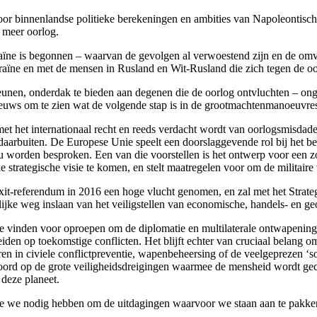
oor binnenlandse politieke berekeningen en ambities van Napoleontisc
 meer oorlog.
aïne is begonnen – waarvan de gevolgen al verwoestend zijn en de om
kraïne en met de mensen in Rusland en Wit-Rusland die zich tegen de oo
teunen, onderdak te bieden aan degenen die de oorlog ontvluchten – ong
nieuws om te zien wat de volgende stap is in de grootmachtenmanoeuvres
is met het internationaal recht en reeds verdacht wordt van oorlogsmisda
arbuiten. De Europese Unie speelt een doorslaggevende rol bij het be
au worden besproken. Een van die voorstellen is het ontwerp voor een 
e strategische visie te komen, en stelt maatregelen voor om de militaire
rexit-referendum in 2016 een hoge vlucht genomen, en zal met het Stra
ke weg inslaan van het veiligstellen van economische, handels- en geos
 vinden voor oproepen om de diplomatie en multilaterale ontwapeningsin
en op toekomstige conflicten. Het blijft echter van cruciaal belang om
n in civiele conflictpreventie, wapenbeheersing of de veelgeprezen ‘sof
oord op de grote veiligheidsdreigingen waarmee de mensheid wordt geco
 deze planeet.
we nodig hebben om de uitdagingen waarvoor we staan aan te pakken. H