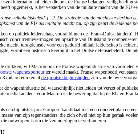
l internationaal leider die ook de Franse belangen veilig heeft geste
 heeft opgemerkt, is het versterken van de militaire macht van de EU e
ranse veiligheidsbeleid’ […]. De strategie van de machtsversterking is 
opkomst van de EU als militaire macht zou op zijn beurt de leidende po
en op politiek leiderschap, vooral binnen de ‘Frans-Duitse tandem’. Het
sch concurrentievermogen ten opzichte van Duitsland te compenseren, e
ke macht, terugdeinsde voor een gedurfd militair leiderschap is echter 
igde, vormt een historisch keerpunt in het Duitse defensiebeleid. De ui
or te drukken, wil Macron ook de Franse wapenindustrie van voordelen
rootste wapenexporteur
ter wereld maakt. Franse wapenbedrijven staan 
 8 miljard euro en al
de grootste begunstigden
zijn van de twee voorga
r de wapenindustrie zal waarschijnlijk niet leiden tot verzet of publieke
rote mediakanalen. Voor Macron is de bewering dat hij de EU en Frankr
ls een bij uitstek pro-Europese kandidaat met een concreet plan en een
assa van zijn tegenstanders, die zich ofwel niet op hun gemak voelen b
g die ontworpen is om die veranderingen te verhinderen.
EU