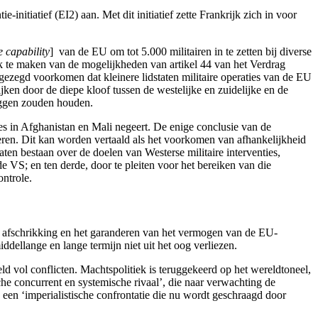
nitiatief (EI2) aan. Met dit initiatief zette Frankrijk zich in voor
 capability
] van de EU om tot 5.000 militairen in te zetten bij diverse
uik te maken van de mogelijkheden van artikel 44 van het Verdrag
gezegd voorkomen dat kleinere lidstaten militaire operaties van de EU
jken door de diepe kloof tussen de westelijke en zuidelijke en de
 zeggen zouden houden.
es in Afghanistan en Mali negeert. De enige conclusie van de
eren. Dit kan worden vertaald als het voorkomen van afhankelijkheid
aten bestaan over de doelen van Westerse militaire interventies,
 VS; en ten derde, door te pleiten voor het bereiken van die
ontrole.
en: afschrikking en het garanderen van het vermogen van de EU-
ddellange en lange termijn niet uit het oog verliezen.
d vol conflicten. Machtspolitiek is teruggekeerd op het wereldtoneel,
he concurrent en systemische rivaal’, die naar verwachting de
en ‘imperialistische confrontatie die nu wordt geschraagd door