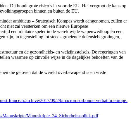
en. Dit houdt grote risico’s in voor de EU. Het vergroot de kans op
 bevolkingsgroepen binnen en buiten de EU.
jk minder ambitieus – Strategisch Kompas wordt aangenomen, zullen er
macht niet zal versterken om een nieuwe Europese
ertijd een militaire speler in de wereldwijde wapenwedloop én een
n zijn, in tegenstelling tot steeds groeiende defensiebegrotingen,
structuur en de gezondheids- en welzijnsstelsels. De regeringen van
 stellen waarmee op zinvolle wijze in de dagelijkse behoeften van de
degenen die geloven dat de wereld overbewapend is en vrede
s.ouest-france.fr/archive/2017/09/29/macron-sorbonne-verbatim-europe-
fs/Manuskripte/Manuskripte_24_Sicherheitspolitik.pdf