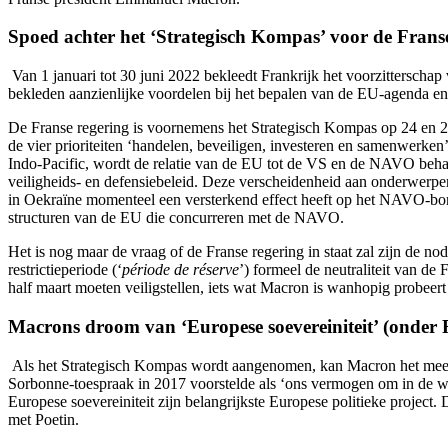
Spoed achter het ‘Strategisch Kompas’ voor de Frans
Van 1 januari tot 30 juni 2022 bekleedt Frankrijk het voorzitterschap
bekleden aanzienlijke voordelen bij het bepalen van de EU-agenda en
De Franse regering is voornemens het Strategisch Kompas op 24 en 25 
de vier prioriteiten ‘handelen, beveiligen, investeren en samenwerken’ 
Indo-Pacific, wordt de relatie van de EU tot de VS en de NAVO behand
veiligheids- en defensiebeleid. Deze verscheidenheid aan onderwerpen l
in Oekraïne momenteel een versterkend effect heeft op het NAVO-bon
structuren van de EU die concurreren met de NAVO.
Het is nog maar de vraag of de Franse regering in staat zal zijn de n
restrictieperiode (‘
période de réserve
’) formeel de neutraliteit van de
half maart moeten veiligstellen, iets wat Macron is wanhopig probeert
Macrons droom van ‘Europese soevereiniteit’ (onder F
Als het Strategisch Kompas wordt aangenomen, kan Macron het mee naa
Sorbonne-toespraak in 2017 voorstelde als ‘ons vermogen om in de wer
Europese soevereiniteit zijn belangrijkste Europese politieke project.
met Poetin.