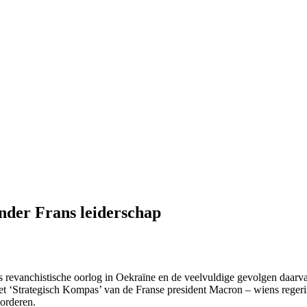
nder Frans leiderschap
 revanchistische oorlog in Oekraïne en de veelvuldige gevolgen daarva
 Het ‘Strategisch Kompas’ van de Franse president Macron – wiens rege
vorderen.