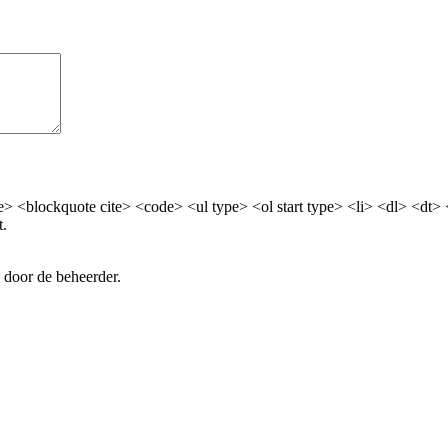
> <blockquote cite> <code> <ul type> <ol start type> <li> <dl> <dt>
t.
 door de beheerder.