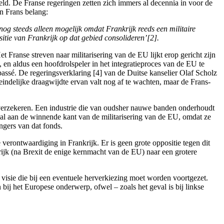
ld. De Franse regeringen zetten zich immers al decennia in voor de
en Frans belang:
nog steeds alleen mogelijk omdat Frankrijk reeds een militaire
sitie van Frankrijk op dat gebied consolideren’[2].
 Franse streven naar militarisering van de EU lijkt erop gericht zijn
n aldus een hoofdrolspeler in het integratieproces van de EU te
passé. De regeringsverklaring [4] van de Duitse kanselier Olaf Scholz
teindelijke draagwijdte ervan valt nog af te wachten, maar de Frans-
 verzekeren. Een industrie die van oudsher nauwe banden onderhoudt
al aan de winnende kant van de militarisering van de EU, omdat ze
ngers van dat fonds.
 verontwaardiging in Frankrijk. Er is geen grote oppositie tegen dit
ijk (na Brexit de enige kernmacht van de EU) naar een grotere
 visie die bij een eventuele herverkiezing moet worden voortgezet.
ij het Europese onderwerp, ofwel – zoals het geval is bij linkse