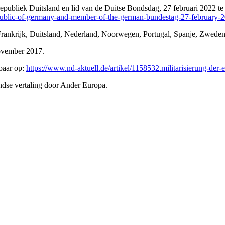
epubliek Duitsland en lid van de Duitse Bondsdag, 27 februari 2022 te
republic-of-germany-and-member-of-the-german-bundestag-27-february-
Frankrijk, Duitsland, Nederland, Noorwegen, Portugal, Spanje, Zweden
november 2017.
baar op:
https://www.nd-aktuell.de/artikel/1158532.militarisierung-der
ndse vertaling door Ander Europa.