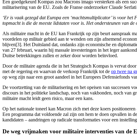
Een goedgekeurd Kompas zou Macrons imago versterken als een succesvo
militarisering van de EU. Zoals de Franse onderzoeker Claude Serfati
‘Er is vaak gezegd dat Europa een ‘machtsmultiplicator’ is voor het F
topmacht is die de meeste lidstaten voor is. Het ondersteunen van de 
Als militaire macht in de EU kan Frankrijk op zijn beurt aanspraak mak
voordelen op militair gebied aan te wenden om zijn afnemend economi
blijven[3]. Het Duitsland dat, ondanks zijn economische en diplomatie
van 27 februari, waarin hij massale investeringen in het leger aankond
Duitse betrekkingen zullen er zeker door worden beïnvloed.
Door de militaire agenda die in het Strategisch Kompas is vervat do
met de regering en waarvan de verkoop Frankrijk tot de
op twee na g
op weg zijn naar een groot aandeel in het Europees Defensiefonds van
De voortzetting van de militarisering en het opeisen van successen voo
discours in het politieke landschap, noch van vakbonden, noch van g
militaire macht leidt geen risico, maar een kans.
Op het nationale toneel kan Macron zich met deze koers positioneren a
Een programma dat voldoende zal zijn om hem te doen opvallen in de m
kandidaten – aandringen op radicale transformaties voor een instellin
De weg vrijmaken voor militaire interventies van de 