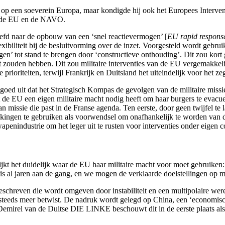
p een soeverein Europa, maar kondigde hij ook het Europees Interventie-i
an de EU en de NAVO.
reefd naar de opbouw van een ‘snel reactievermogen’ [
EU rapid response
exibiliteit bij de besluitvorming over de inzet. Voorgesteld wordt gebr
en’ tot stand te brengen door ‘constructieve onthouding’. Dit zou kort 
t zouden hebben. Dit zou militaire interventies van de EU vergemakkeli
he prioriteiten, terwijl Frankrijk en Duitsland het uiteindelijk voor het
goed uit dat het Strategisch Kompas de gevolgen van de militaire missi
de EU een eigen militaire macht nodig heeft om haar burgers te evacu
missie die past in de Franse agenda. Ten eerste, door geen twijfel te l
kingen te gebruiken als voorwendsel om onafhankelijk te worden van de
penindustrie om het leger uit te rusten voor interventies onder eigen c
lijkt het duidelijk waar de EU haar militaire macht voor moet gebruik
is al jaren aan de gang, en we mogen de verklaarde doelstellingen op mi
chreven die wordt omgeven door instabiliteit en een multipolaire werel
 steeds meer betwist. De nadruk wordt gelegd op China, een ‘economisc
mirel van de Duitse DIE LINKE beschouwt dit in de eerste plaats als e