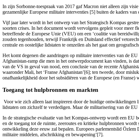
In zijn Sorbonne-toespraak van 2017 gaf Macron niet alleen zijn visie o
gezamenlijke Europese militaire interventies [5] buiten de kaders v
Vijf jaar later wordt in het ontwerp van het Strategisch Kompas gest
soorten crises. In het document wordt vervolgens gepleit voor meer fl
betreffende de Europese Unie (VEU) om een ‘coalitie van bereidwillig
zouden tegenhouden, terwijl Frankrijk en Duitsland effectief vetorech
centrale en oostelijke lidstaten te omzeilen als het gaat om geografisc
Het komt degenen die aandringen op militaire interventies van de EU 
Afghanistan-ramp die men in het ontwerpdocument kan vinden, is dat 
van de VS in geval van nood, een conclusie van de recente Afghanistan 
waaronder Mali, het ‘Franse Afghanistan’[6]; ten tweede, door misluk
onafhankelijkheid door het subsidiëren van de Europese (en Franse) wa
Toegang tot hulpbronnen en markten
Voor wie zich alleen laat inspireren door de huidige ontwikkelingen 
lidstaten om zichzelf te verdedigen. Maar de militarisering van de EU 
In de strategische evaluatie van het Kompas-ontwerp wordt een EU bes
en de toegang tot de ruimte, zeeroutes en kritieke hulpbronnen wordt
ontwikkeling deze eeuw zal bepalen. Europees parlementslid Özlem De
militaire middelen, afschrikking en bewapening’[7].