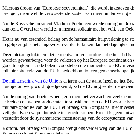
Macrons droom van ‘Europese soevereiniteit’, die wordt ingegeven d
brengen, maar wel de verwoestende kosten van meer militarisering en
Nu de Russische president Vladimir Poetin een wrede oorlog in Oekr
dan ooit. Overal ter wereld zijn mensen solidair met het volk van Oe
Het is nu van essentieel belang om de humanitaire hulpverlening te s
Tegelijkertijd is het aangewezen verder te kijken dan het dagelijkse 
Deze niet-uitgelokte en niet te rechtvaardigen oorlog – die in strijd 
worden gewaarborgd voor de volkeren op het Europese continent en da
goed te kijken naar de beleidsvoorstellen die momenteel op EU-nive
militaire strategie van de EU is bedoeld om tot een gemeenschappelijk
De militarisering van de Unie
is al jaren aan de gang, heeft na het B
huidige ontwerp wordt goedgekeurd, zal de EU nog verder de gevaarlij
Nu de oorlog van Poetin woedt, zou men niet verwachten veel steun te
te breiden en wapenproducenten te subsidiëren om de EU voor te bereid
militaire opbouw van de EU. Het Strategisch Kompas zal niet investere
veiligheids- en wapenindustrie ten goede komen. En dat is geen antw
versterkt door de systematische ineenstorting van de ecosystemen van
Kortom, het Strategisch Kompas brengt ons verder weg van de EU die 
Franse president Emmanuel Macron.