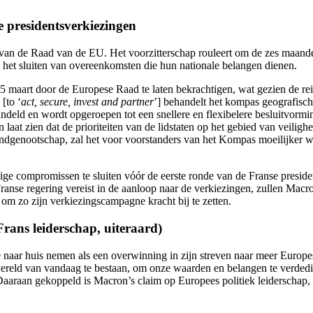
e presidentsverkiezingen
 van de Raad van de EU. Het voorzitterschap rouleert om de zes maanden 
 het sluiten van overeenkomsten die hun nationale belangen dienen.
maart door de Europese Raad te laten bekrachtigen, wat gezien de reik
[to ‘
act, secure, invest and partner
’] behandelt het kompas geografische
eld en wordt opgeroepen tot een snellere en flexibelere besluitvormin
aat zien dat de prioriteiten van de lidstaten op het gebied van veiligh
dgenootschap, zal het voor voorstanders van het Kompas moeilijker w
odige compromissen te sluiten vóór de eerste ronde van de Franse presid
 Franse regering vereist in de aanloop naar de verkiezingen, zullen Macr
 om zo zijn verkiezingscampagne kracht bij te zetten.
rans leiderschap, uiteraard)
r huis nemen als een overwinning in zijn streven naar meer Europese so
eld van vandaag te bestaan, om onze waarden en belangen te verdedigen’
 Daaraan gekoppeld is Macron’s claim op Europees politiek leiderschap, 