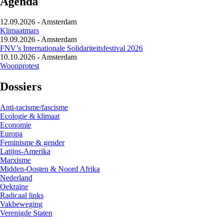
Agenda
12.09.2026
-
Amsterdam
Klimaatmars
19.09.2026
-
Amsterdam
FNV’s Internationale Solidariteitsfestival 2026
10.10.2026
-
Amsterdam
Woonprotest
Dossiers
Anti-racisme/fascisme
Ecologie & klimaat
Economie
Europa
Feminisme & gender
Latijns-Amerika
Marxisme
Midden-Oosten & Noord Afrika
Nederland
Oekraïne
Radicaal links
Vakbeweging
Verenigde Staten