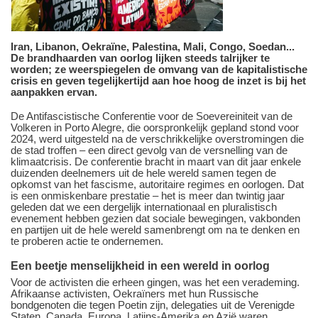
Iran, Libanon, Oekraïne, Palestina, Mali, Congo, Soedan...
De brandhaarden van oorlog lijken steeds talrijker te
worden; ze weerspiegelen de omvang van de kapitalistische
crisis en geven tegelijkertijd aan hoe hoog de inzet is bij het
aanpakken ervan.
De Antifascistische Conferentie voor de Soevereiniteit van de
Volkeren in Porto Alegre, die oorspronkelijk gepland stond voor
2024, werd uitgesteld na de verschrikkelijke overstromingen die
de stad troffen – een direct gevolg van de versnelling van de
klimaatcrisis. De conferentie bracht in maart van dit jaar enkele
duizenden deelnemers uit de hele wereld samen tegen de
opkomst van het fascisme, autoritaire regimes en oorlogen. Dat
is een onmiskenbare prestatie – het is meer dan twintig jaar
geleden dat we een dergelijk internationaal en pluralistisch
evenement hebben gezien dat sociale bewegingen, vakbonden
en partijen uit de hele wereld samenbrengt om na te denken en
te proberen actie te ondernemen.
Een beetje menselijkheid in een wereld in oorlog
Voor de activisten die erheen gingen, was het een verademing.
Afrikaanse activisten, Oekraïners met hun Russische
bondgenoten die tegen Poetin zijn, delegaties uit de Verenigde
Staten, Canada, Europa, Latijns-Amerika en Azië waren