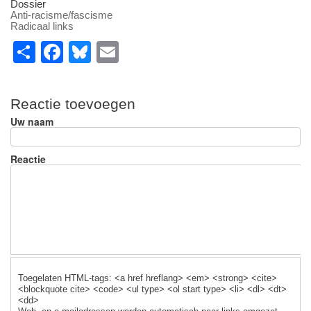
Dossier
Anti-racisme/fascisme
Radicaal links
S
F
Bl
E
h
a
u
m
ar
c
e
ail
Reactie toevoegen
e
e
sk
Uw naam
b
y
o
Reactie
o
k
Toegelaten HTML-tags: <a href hreflang> <em> <strong> <cite>
<blockquote cite> <code> <ul type> <ol start type> <li> <dl> <dt>
<dd>