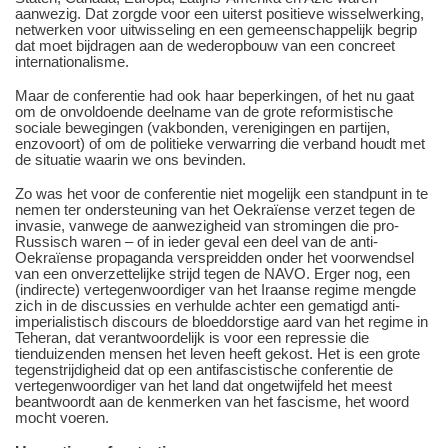
aanwezig. Dat zorgde voor een uiterst positieve wisselwerking,
netwerken voor uitwisseling en een gemeenschappelijk begrip
dat moet bijdragen aan de wederopbouw van een concreet
internationalisme.
Maar de conferentie had ook haar beperkingen, of het nu gaat
om de onvoldoende deelname van de grote reformistische
sociale bewegingen (vakbonden, verenigingen en partijen,
enzovoort) of om de politieke verwarring die verband houdt met
de situatie waarin we ons bevinden.
Zo was het voor de conferentie niet mogelijk een standpunt in te
nemen ter ondersteuning van het Oekraïense verzet tegen de
invasie, vanwege de aanwezigheid van stromingen die pro-
Russisch waren – of in ieder geval een deel van de anti-
Oekraïense propaganda verspreidden onder het voorwendsel
van een onverzettelijke strijd tegen de NAVO. Erger nog, een
(indirecte) vertegenwoordiger van het Iraanse regime mengde
zich in de discussies en verhulde achter een gematigd anti-
imperialistisch discours de bloeddorstige aard van het regime in
Teheran, dat verantwoordelijk is voor een repressie die
tienduizenden mensen het leven heeft gekost. Het is een grote
tegenstrijdigheid dat op een antifascistische conferentie de
vertegenwoordiger van het land dat ongetwijfeld het meest
beantwoordt aan de kenmerken van het fascisme, het woord
mocht voeren.