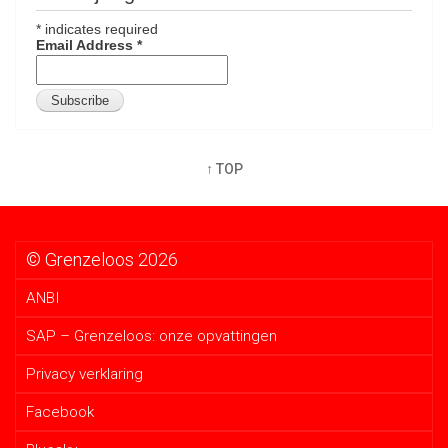
*
indicates required
Email Address
*
↑ TOP
© Grenzeloos 2026
ANBI
SAP – Grenzeloos: onze opvattingen
Privacy verklaring
Facebook