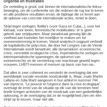
Urgentie en frustraties
De verleiding is groot, ook binnen de internationalistische linkse
beweging, om de conferentie om die redenen de rug toe te keren
en alle positieve resultaten ervan, de bijdrage die ze levert aan
de opbouw van concrete internationale acties, teniet te doen.
Strijd tegen oorlogen, flotilla’s (voor Gaza en Cuba...), voor het
klimaat, voor lonen, feministische mobilisaties: er is geen
gebrek aan strijdpunten. Maar paradoxaal genoeg lijkt de
veelheid aan kwesties het moeilijker te maken om tot
overeenstemming te komen. Vanuit analytisch oogpunt verbindt
de kapitalistische polycrisis, die door het congres van de Vierde
Internationale wordt benadrukt, alle dynamieken: economische
crisis, versnelde ecologische crisis, imperialistische oorlogen en
interimperialistische spanningen, de opkomst van
extreemrechts en de versterking van reactionair geweld tegen
vrouwen, LHBTI-mensen of mensen op basis van hun ras.
Dat alles is zeer coherent en versterkt de overtuiging dat een
wereldwijde sociale revolutie noodzakelijk is. Maar, zoals Martín
Lallana en Júlia Martí aangeven in hun artikel in nummer 744
van
Inprecor
, ’Le pouvoir et l’urgence dans la crise écologique’,
overtuigt de ernst van de situatie op elk van die terreinen heel
brede kringen activisten van de noodzaak van een gedeeltelijke
oplossing, in de overtuiging dat ze de mogelijkheid zien om één
strijd op te lossen, maar niet alle.