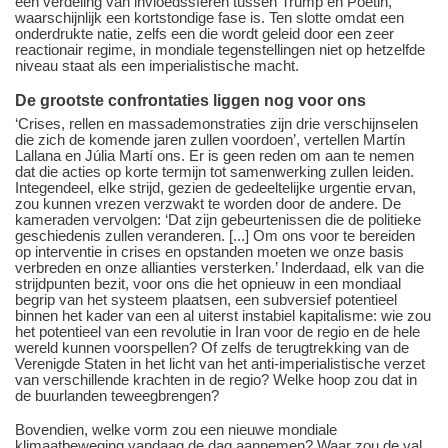
een verdeling van invloedssferen tussen Trump en Poetin,
waarschijnlijk een kortstondige fase is. Ten slotte omdat een
onderdrukte natie, zelfs een die wordt geleid door een zeer
reactionair regime, in mondiale tegenstellingen niet op hetzelfde
niveau staat als een imperialistische macht.
De grootste confrontaties liggen nog voor ons
‘Crises, rellen en massademonstraties zijn drie verschijnselen
die zich de komende jaren zullen voordoen’, vertellen Martín
Lallana en Júlia Martí ons. Er is geen reden om aan te nemen
dat die acties op korte termijn tot samenwerking zullen leiden.
Integendeel, elke strijd, gezien de gedeeltelijke urgentie ervan,
zou kunnen vrezen verzwakt te worden door de andere. De
kameraden vervolgen: ‘Dat zijn gebeurtenissen die de politieke
geschiedenis zullen veranderen. [...] Om ons voor te bereiden
op interventie in crises en opstanden moeten we onze basis
verbreden en onze allianties versterken.’ Inderdaad, elk van die
strijdpunten bezit, voor ons die het opnieuw in een mondiaal
begrip van het systeem plaatsen, een subversief potentieel
binnen het kader van een al uiterst instabiel kapitalisme: wie zou
het potentieel van een revolutie in Iran voor de regio en de hele
wereld kunnen voorspellen? Of zelfs de terugtrekking van de
Verenigde Staten in het licht van het anti-imperialistische verzet
van verschillende krachten in de regio? Welke hoop zou dat in
de buurlanden teweegbrengen?
Bovendien, welke vorm zou een nieuwe mondiale
klimaatbeweging vandaag de dag aannemen? Waar zou de val