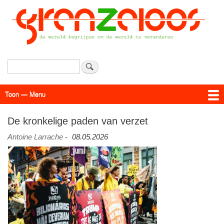
Overslaan
en
naar
de
inhoud
gaan
Zoeken
Toon — Menu
Menu
Actueel
Achtergrond
Links
Geschriften
Over SAP - Grenzeloos
De kronkelige paden van verzet
Antoine Larrache
-
08.05.2026