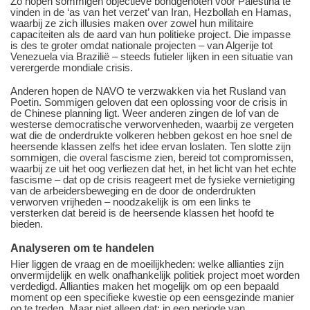
Zo hopen sommigen objectieve bondgenoten voor Palestina te
vinden in de ‘as van het verzet’ van Iran, Hezbollah en Hamas,
waarbij ze zich illusies maken over zowel hun militaire
capaciteiten als de aard van hun politieke project. Die impasse
is des te groter omdat nationale projecten – van Algerije tot
Venezuela via Brazilië – steeds futieler lijken in een situatie van
verergerde mondiale crisis.
Anderen hopen de NAVO te verzwakken via het Rusland van
Poetin. Sommigen geloven dat een oplossing voor de crisis in
de Chinese planning ligt. Weer anderen zingen de lof van de
westerse democratische verworvenheden, waarbij ze vergeten
wat die de onderdrukte volkeren hebben gekost en hoe snel de
heersende klassen zelfs het idee ervan loslaten. Ten slotte zijn
sommigen, die overal fascisme zien, bereid tot compromissen,
waarbij ze uit het oog verliezen dat het, in het licht van het echte
fascisme – dat op de crisis reageert met de fysieke vernietiging
van de arbeidersbeweging en de door de onderdrukten
verworven vrijheden – noodzakelijk is om een links te
versterken dat bereid is de heersende klassen het hoofd te
bieden.
Analyseren om te handelen
Hier liggen de vraag en de moeilijkheden: welke allianties zijn
onvermijdelijk en welk onafhankelijk politiek project moet worden
verdedigd. Allianties maken het mogelijk om op een bepaald
moment op een specifieke kwestie op een eensgezinde manier
op te treden. Maar niet alleen dat: in een periode van