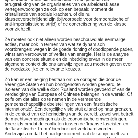
terugtrekking van de organisaties van de arbeidersklasse
vertegenwoordigen ze ook op een bepaald moment de
kristallisatie van sociale krachten, of die nu
klasseoverschrijdend zijn (bijvoorbeeld voor democratische of
anti-imperialistische strijd) of de concretisering van de klasse
voor zichzelf.
Ze moeten ook niet alleen worden beschouwd als eenmalige
acties, maar ook in termen van wat ze dynamisch
voortbrengen: wegen in de goede richting of doodlopende paden,
winst aan vertrouwen of verlies van energie. Het is de analyse
van een concrete situatie en de inbedding ervan in de meer
algemene context die ons aanwijzingen zou moeten geven over
de noodzakelijke en relevante keuzes.
Zo kan er een neiging bestaan om de oorlogen die door de
Verenigde Staten en hun bondgenoten worden gevoerd, te
isoleren van die welke door Rusland worden gevoerd of van de
verdediging van Europese of Chinese belangen in de wereld. Of
zelfs om dat alles op te nemen in de vermeende
gemeenschappelijke doelstellingen van een ‘fascistische
internationale’. Een dergelijke visie stuit al snel op haar grenzen,
in de context van de herindeling van de wereld, zowel wat betreft
de machtsverhoudingen als de economische omwentelingen.
Enerzijds omdat de conflicten tussen de ‘Iraanse fascisten’ en
de ‘fascistische Trump’ hierdoor niet verklaard worden.
Anderzijds omdat het huidige moment, dat de schijn heeft van