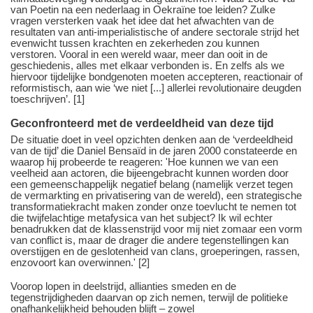
van Poetin na een nederlaag in Oekraïne toe leiden? Zulke
vragen versterken vaak het idee dat het afwachten van de
resultaten van anti-imperialistische of andere sectorale strijd het
evenwicht tussen krachten en zekerheden zou kunnen
verstoren. Vooral in een wereld waar, meer dan ooit in de
geschiedenis, alles met elkaar verbonden is. En zelfs als we
hiervoor tijdelijke bondgenoten moeten accepteren, reactionair of
reformistisch, aan wie ‘we niet [...] allerlei revolutionaire deugden
toeschrijven’. [1]
Geconfronteerd met de verdeeldheid van deze tijd
De situatie doet in veel opzichten denken aan de ‘verdeeldheid
van de tijd’ die Daniel Bensaïd in de jaren 2000 constateerde en
waarop hij probeerde te reageren: 'Hoe kunnen we van een
veelheid aan actoren, die bijeengebracht kunnen worden door
een gemeenschappelijk negatief belang (namelijk verzet tegen
de vermarkting en privatisering van de wereld), een strategische
transformatiekracht maken zonder onze toevlucht te nemen tot
die twijfelachtige metafysica van het subject? Ik wil echter
benadrukken dat de klassenstrijd voor mij niet zomaar een vorm
van conflict is, maar de drager die andere tegenstellingen kan
overstijgen en de geslotenheid van clans, groeperingen, rassen,
enzovoort kan overwinnen.' [2]
Voorop lopen in deelstrijd, allianties smeden en de
tegenstrijdigheden daarvan op zich nemen, terwijl de politieke
onafhankelijkheid behouden blijft – zowel