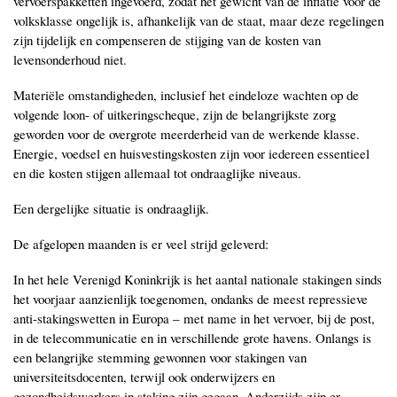
vervoerspakketten ingevoerd, zodat het gewicht van de inflatie voor de
volksklasse ongelijk is, afhankelijk van de staat, maar deze regelingen
zijn tijdelijk en compenseren de stijging van de kosten van
levensonderhoud niet.
Materiële omstandigheden, inclusief het eindeloze wachten op de
volgende loon- of uitkeringscheque, zijn de belangrijkste zorg
geworden voor de overgrote meerderheid van de werkende klasse.
Energie, voedsel en huisvestingskosten zijn voor iedereen essentieel
en die kosten stijgen allemaal tot ondraaglijke niveaus.
Een dergelijke situatie is ondraaglijk.
De afgelopen maanden is er veel strijd geleverd:
In het hele Verenigd Koninkrijk is het aantal nationale stakingen sinds
het voorjaar aanzienlijk toegenomen, ondanks de meest repressieve
anti-stakingswetten in Europa ‒ met name in het vervoer, bij de post,
in de telecommunicatie en in verschillende grote havens. Onlangs is
een belangrijke stemming gewonnen voor stakingen van
universiteitsdocenten, terwijl ook onderwijzers en
gezondheidswerkers in staking zijn gegaan. Anderzijds zijn er