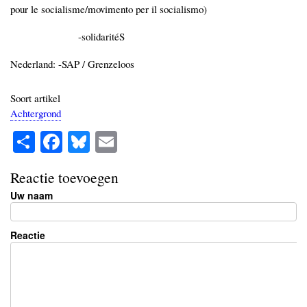
pour le socialisme/movimento per il socialismo)
-solidaritéS
Nederland: -SAP / Grenzeloos
Soort artikel
Achtergrond
S
Fa
Bl
E
ha
ce
ue
m
re
bo
sk
ail
Reactie toevoegen
Uw naam
ok
y
Reactie