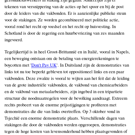
tekenen van versnippering van de acties op het spoor en bij de post
door de leiders van die vakbonden. Er is aanzienlijke publieke steun
voor de stakingen. Ze worden gecombineerd met politieke actie,
vooral rond het recht op voedsel en het recht op huisvesting. In
Schotland is door de regering een huurbevriezing van zes maanden
ingevoerd.
Tegelijkertijd is in heel Groot-Brittannië en in Italië, vooral in Napels,
een beweging ontstaan om de betaling van energierekeningen te
boycotten met '
Don't Pay UK
'. In Duitsland zijn de demonstraties van
links tot nu toe beperkt gebleven tot oppositioneel links en een paar
vakbonden. Deze zwakte is vooral te wijten aan het feit dat de leiding
van de grote industriële vakbonden, de vakbond van chemiearbeiders
en de vakbond van metaalarbeiders, zijn ingebed in een tripartiete
structuur die noodmaatregelen voor de bevolking aandraagt. Extreem
rechts probeert van de enorme prijsstijgingen te profiteren met
demonstraties die die van links overtreffen. Op 3 oktober vond in
Tsjechië een enorme demonstratie plaats. Verschillende dagen van
stakingen die door de vakbonden werden opgeroepen, demonstraties
tegen de hoge kosten van levensonderhoud hebben plaatsgevonden of