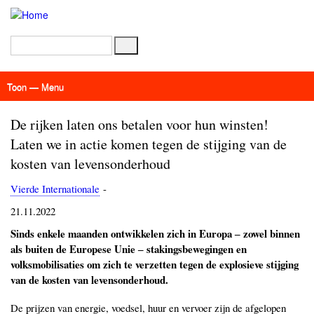
Overslaan
en
naar
Zoeken
de
inhoud
gaan
Toon — Menu
Menu
Actueel
Achtergrond
Links
Geschriften
Over SAP - Grenzeloos
De rijken laten ons betalen voor hun winsten!
Laten we in actie komen tegen de stijging van de
kosten van levensonderhoud
Vierde Internationale
-
21.11.2022
Sinds enkele maanden ontwikkelen zich in Europa ‒ zowel binnen
als buiten de Europese Unie ‒ stakingsbewegingen en
volksmobilisaties om zich te verzetten tegen de explosieve stijging
van de kosten van levensonderhoud.
De prijzen van energie, voedsel, huur en vervoer zijn de afgelopen