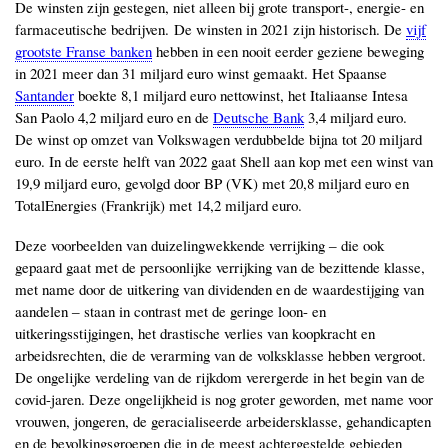
De winsten zijn gestegen, niet alleen bij grote transport-, energie- en
farmaceutische bedrijven. De winsten in 2021 zijn historisch. De
vijf
grootste Franse banken
hebben in een nooit eerder geziene beweging
in 2021 meer dan 31 miljard euro winst gemaakt. Het Spaanse
Santander
boekte 8,1 miljard euro nettowinst, het Italiaanse Intesa
San Paolo 4,2 miljard euro en de
Deutsche Bank
3,4 miljard euro.
De winst op omzet van Volkswagen verdubbelde bijna tot 20 miljard
euro. In de eerste helft van 2022 gaat Shell aan kop met een winst van
19,9 miljard euro, gevolgd door BP (VK) met 20,8 miljard euro en
TotalEnergies (Frankrijk) met 14,2 miljard euro.
Deze voorbeelden van duizelingwekkende verrijking ‒ die ook
gepaard gaat met de persoonlijke verrijking van de bezittende klasse,
met name door de uitkering van dividenden en de waardestijging van
aandelen ‒ staan in contrast met de geringe loon- en
uitkeringsstijgingen, het drastische verlies van koopkracht en
arbeidsrechten, die de verarming van de volksklasse hebben vergroot.
De ongelijke verdeling van de rijkdom verergerde in het begin van de
covid-jaren. Deze ongelijkheid is nog groter geworden, met name voor
vrouwen, jongeren, de geracialiseerde arbeidersklasse, gehandicapten
en de bevolkingsgroepen die in de meest achtergestelde gebieden