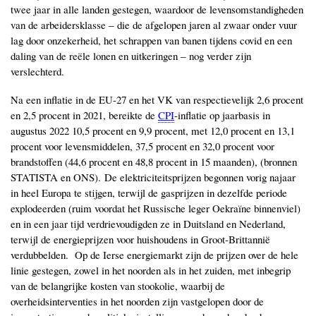
twee jaar in alle landen gestegen, waardoor de levensomstandigheden
van de arbeidersklasse ‒ die de afgelopen jaren al zwaar onder vuur
lag door onzekerheid, het schrappen van banen tijdens covid en een
daling van de reële lonen en uitkeringen ‒ nog verder zijn
verslechterd.
Na een inflatie in de EU-27 en het VK van respectievelijk 2,6 procent
en 2,5 procent in 2021, bereikte de
CPI
-inflatie op jaarbasis in
augustus 2022 10,5 procent en 9,9 procent, met 12,0 procent en 13,1
procent voor levensmiddelen, 37,5 procent en 32,0 procent voor
brandstoffen (44,6 procent en 48,8 procent in 15 maanden), (bronnen
STATISTA en ONS). De elektriciteitsprijzen begonnen vorig najaar
in heel Europa te stijgen, terwijl de gasprijzen in dezelfde periode
explodeerden (ruim voordat het Russische leger Oekraïne binnenviel)
en in een jaar tijd verdrievoudigden ze in Duitsland en Nederland,
terwijl de energieprijzen voor huishoudens in Groot-Brittannië
verdubbelden. Op de Ierse energiemarkt zijn de prijzen over de hele
linie gestegen, zowel in het noorden als in het zuiden, met inbegrip
van de belangrijke kosten van stookolie, waarbij de
overheidsinterventies in het noorden zijn vastgelopen door de