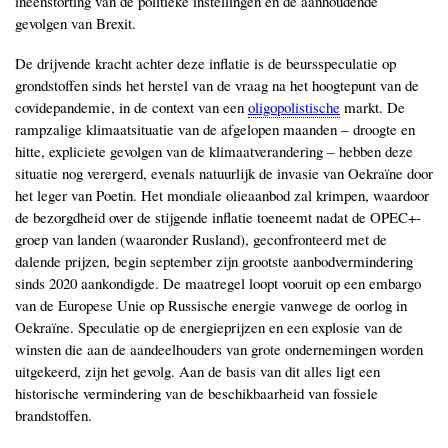
ineenstorting van de politieke instellingen en de aanhoudende
gevolgen van Brexit.
De drijvende kracht achter deze inflatie is de beursspeculatie op
grondstoffen sinds het herstel van de vraag na het hoogtepunt van de
covidepandemie, in de context van een
oligopolistische
markt. De
rampzalige klimaatsituatie van de afgelopen maanden ‒ droogte en
hitte, expliciete gevolgen van de klimaatverandering ‒ hebben deze
situatie nog verergerd, evenals natuurlijk de invasie van Oekraïne door
het leger van Poetin. Het mondiale olieaanbod zal krimpen, waardoor
de bezorgdheid over de stijgende inflatie toeneemt nadat de OPEC+-
groep van landen (waaronder Rusland), geconfronteerd met de
dalende prijzen, begin september zijn grootste aanbodvermindering
sinds 2020 aankondigde. De maatregel loopt vooruit op een embargo
van de Europese Unie op Russische energie vanwege de oorlog in
Oekraïne. Speculatie op de energieprijzen en een explosie van de
winsten die aan de aandeelhouders van grote ondernemingen worden
uitgekeerd, zijn het gevolg. Aan de basis van dit alles ligt een
historische vermindering van de beschikbaarheid van fossiele
brandstoffen.