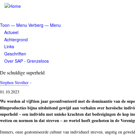
Overslaan
en
naar
de
Toon — Menu
Verberg — Menu
inhoud
Menu
Actueel
gaan
Achtergrond
Links
Geschriften
Over SAP - Grenzeloos
De schuldige superheld
Stephen Strother
-
01.10.2023
We worden al vijftien jaar geconfronteerd met de dominantie van de supe
filmproducties bijna uitsluitend gewijd aan verhalen over heroïsche indiv
superheld ‒ een individu met unieke krachten dat bedreigingen de kop indr
wetten en normen in dat streven ‒ zo wortel heeft geschoten in de Verenig
Immers, onze geatomiseerde cultuur van individueel streven, angstig en geweld