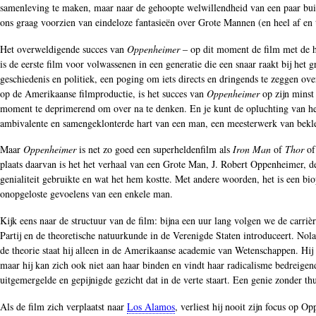
samenleving te maken, maar naar de gehoopte welwillendheid van een paar bu
ons graag voorzien van eindeloze fantasieën over Grote Mannen (en heel af en
Het overweldigende succes van
Oppenheimer
‒ op dit moment de film met de ho
is de eerste film voor volwassenen in een generatie die een snaar raakt bij het 
geschiedenis en politiek, een poging om iets directs en dringends te zeggen 
op de Amerikaanse filmproductie, is het succes van
Oppenheimer
op zijn minst 
moment te deprimerend om over na te denken. En je kunt de opluchting van het
ambivalente en samengeklonterde hart van een man, een meesterwerk van bekl
Maar
Oppenheimer
is net zo goed een superheldenfilm als
Iron Man
of
Thor
o
plaats daarvan is het het verhaal van een Grote Man, J. Robert Oppenheimer, de
genialiteit gebruikte en wat het hem kostte. Met andere woorden, het is een bio
onopgeloste gevoelens van een enkele man.
Kijk eens naar de structuur van de film: bijna een uur lang volgen we de carr
Partij en de theoretische natuurkunde in de Verenigde Staten introduceert. Nol
de theorie staat hij alleen in de Amerikaanse academie van Wetenschappen. Hij
maar hij kan zich ook niet aan haar binden en vindt haar radicalisme bedreige
uitgemergelde en gepijnigde gezicht dat in de verte staart. Een genie zonder 
Als de film zich verplaatst naar
Los Alamos
, verliest hij nooit zijn focus op 