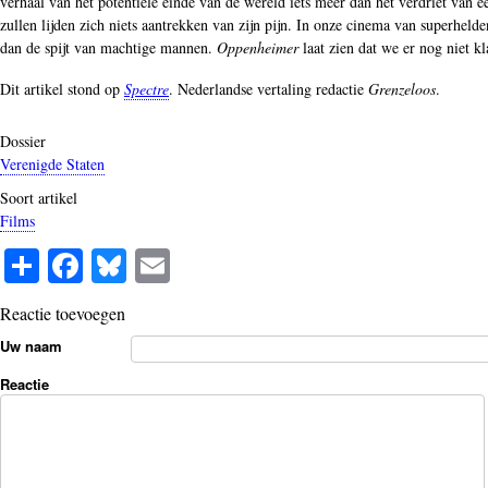
verhaal van het potentiële einde van de wereld iets meer dan het verdriet van ee
zullen lijden zich niets aantrekken van zijn pijn. In onze cinema van superheld
dan de spijt van machtige mannen.
Oppenheimer
laat zien dat we er nog niet kl
Dit artikel stond op
Spectre
. Nederlandse vertaling redactie
Grenzeloos
.
Dossier
Verenigde Staten
Soort artikel
Films
S
Fa
Bl
E
ha
ce
ue
m
Reactie toevoegen
re
bo
sk
ail
Uw naam
ok
y
Reactie