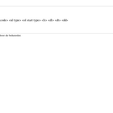
code> <ul type> <ol start type> <li> <dl> <dt> <dd>
door de beheerder.