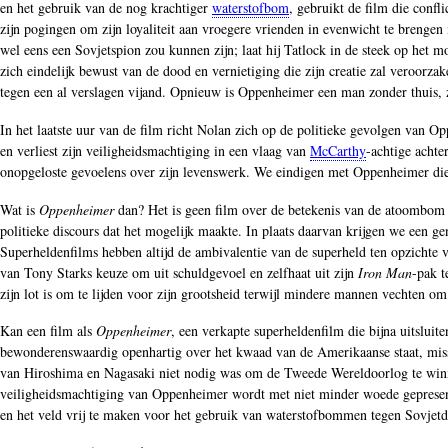
en het gebruik van de nog krachtiger
waterstofbom
, gebruikt de film die conf
zijn pogingen om zijn loyaliteit aan vroegere vrienden in evenwicht te brengen 
wel eens een Sovjetspion zou kunnen zijn; laat hij Tatlock in de steek op het 
zich eindelijk bewust van de dood en vernietiging die zijn creatie zal veroor
tegen een al verslagen vijand. Opnieuw is Oppenheimer een man zonder thuis,
In het laatste uur van de film richt Nolan zich op de politieke gevolgen van 
en verliest zijn veiligheidsmachtiging in een vlaag van
McCarthy
-achtige achte
onopgeloste gevoelens over zijn levenswerk. We eindigen met Oppenheimer die vo
Wat is
Oppenheimer
dan? Het is geen film over de betekenis van de atoombom o
politieke discours dat het mogelijk maakte. In plaats daarvan krijgen we een ge
Superheldenfilms hebben altijd de ambivalentie van de superheld ten opzichte v
van Tony Starks keuze om uit schuldgevoel en zelfhaat uit zijn
Iron Man
-pak t
zijn lot is om te lijden voor zijn grootsheid terwijl mindere mannen vechten om 
Kan een film als
Oppenheimer
, een verkapte superheldenfilm die bijna uitslui
bewonderenswaardig openhartig over het kwaad van de Amerikaanse staat, missc
van Hiroshima en Nagasaki niet nodig was om de Tweede Wereldoorlog te winnen
veiligheidsmachtiging van Oppenheimer wordt met niet minder woede gepresente
en het veld vrij te maken voor het gebruik van waterstofbommen tegen Sovjetd