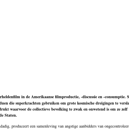
rheldenfilm in de Amerikaanse filmproductie, -discussie en -consumptie.
iduen die superkrachten gebruiken om grote kosmische dreigingen te verslaa
ukt waarvoor de collectieve bevolking te zwak en onwetend is om ze zelf te
de Staten.
dadig, produceert een samenleving van angstige aanbidders van ongecontroleerd