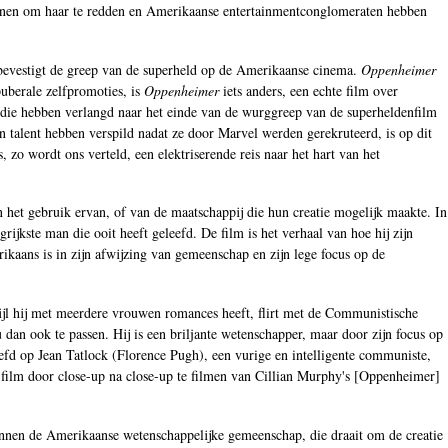
annen om haar te redden en Amerikaanse entertainmentconglomeraten hebben
 bevestigt de greep van de superheld op de Amerikaanse cinema.
Oppenheimer
puberale zelfpromoties, is
Oppenheimer
iets anders, een echte film over
 die hebben verlangd naar het einde van de wurggreep van de superheldenfilm
un talent hebben verspild nadat ze door Marvel werden gerekruteerd, is op dit
s, zo wordt ons verteld, een elektriserende reis naar het hart van het
an het gebruik ervan, of van de maatschappij die hun creatie mogelijk maakte. In
kste man die ooit heeft geleefd. De film is het verhaal van hoe hij zijn
ikaans is in zijn afwijzing van gemeenschap en zijn lege focus op de
wijl hij met meerdere vrouwen romances heeft, flirt met de Communistische
dan ook te passen. Hij is een briljante wetenschapper, maar door zijn focus op
iefd op Jean Tatlock (Florence Pugh), een vurige en intelligente communiste,
e film door close-up na close-up te filmen van Cillian Murphy's [Oppenheimer]
 binnen de Amerikaanse wetenschappelijke gemeenschap, die draait om de creatie