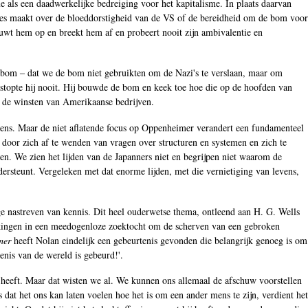
e als een daadwerkelijke bedreiging voor het kapitalisme. In plaats daarvan
sies maakt over de bloeddorstigheid van de VS of de bereidheid om de bom voor
uwt hem op en breekt hem af en probeert nooit zijn ambivalentie en
oombom ‒ dat we de bom niet gebruikten om de Nazi's te verslaan, maar om
 stopte hij nooit. Hij bouwde de bom en keek toe hoe die op de hoofden van
 de winsten van Amerikaanse bedrijven.
ens. Maar de niet aflatende focus op Oppenheimer verandert een fundamenteel
t door zich af te wenden van vragen over structuren en systemen en zich te
en. We zien het lijden van de Japanners niet en begrijpen niet waarom de
ersteunt. Vergeleken met dat enorme lijden, met die vernietiging van levens,
ge nastreven van kennis. Dit heel ouderwetse thema, ontleend aan H. G. Wells
rkingen in een meedogenloze zoektocht om de scherven van een gebroken
mer
heeft Nolan eindelijk een gebeurtenis gevonden die belangrijk genoeg is om
denis van de wereld is gebeurd!'.
n heeft. Maar dat wisten we al. We kunnen ons allemaal de afschuw voorstellen
 het ons kan laten voelen hoe het is om een ander mens te zijn, verdient het