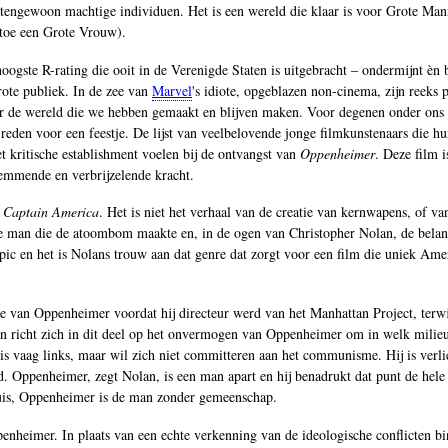
itengewoon machtige individuen. Het is een wereld die klaar is voor Grote M
 toe een Grote Vrouw).
ogste R-rating die ooit in de Verenigde Staten is uitgebracht ‒ ondermijnt èn
grote publiek. In de zee van
Marvel
's idiote, opgeblazen non-cinema, zijn reeks 
over de wereld die we hebben gemaakt en blijven maken. Voor degenen onder ons
reden voor een feestje. De lijst van veelbelovende jonge filmkunstenaars die h
 kritische establishment voelen bij de ontvangst van
Oppenheimer
. Deze film i
emmende en verbrijzelende kracht.
f
Captain America
. Het is niet het verhaal van de creatie van kernwapens, of v
 man die de atoombom maakte en, in de ogen van Christopher Nolan, de belangrij
pic en het is Nolans trouw aan dat genre dat zorgt voor een film die uniek Amer
ière van Oppenheimer voordat hij directeur werd van het Manhattan Project, ter
an richt zich in dit deel op het onvermogen van Oppenheimer om in welk milieu 
 is vaag links, maar wil zich niet committeren aan het communisme. Hij is verl
nd. Oppenheimer, zegt Nolan, is een man apart en hij benadrukt dat punt de hel
thuis, Oppenheimer is de man zonder gemeenschap.
Oppenheimer. In plaats van een echte verkenning van de ideologische conflicten