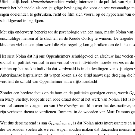
Uiteindelijk heeft
Oppenheimer
echter weinig interesse in de politiek van zijn
wordt het behandeld als een jeugdige bevlieging die voor de rest verstandige
eigen doeleinden te gebruiken, richt de film zich vooral op de hypocrisie va
schuldgevoel te begrijpen.
Met zijn onderwerp beperkt tot de psychologie van één man, maakt Nolan van
onschuldige mensen af te slachten en de Koude Oorlog te winnen. De tragedie v
kinderen viel en een pion werd die zijn regering kon gebruiken om de inheem
Het siert Nolan dat hij ons Oppenheimers schuldgevoel en afschuw laat voelen
sociaal en politiek verhaal in een verhaal over individuele morele keuzes en d
richten op het naakte individu dat verdwaald is in de dwalingen van zijn eige
Amerikaanse kapitalisten dit wapen kozen als de altijd aanwezige dreiging die 
verdient de schuld van Oppenheimer nauwelijks aandacht.
Zonder een bredere focus op de bom en de politieke gevolgen ervan, wordt
Op
en Mary Shelley, loopt als een rode draad door al het werk van Nolan. Het is 
verhaal samen te voegen, en van
The Prestige
, een film over het destructieve,
zijn verheven thema te verdienen. Immers, in de woorden van Matt Damons g
Wat dus deprimerend is aan
Oppenheimer
, is dat Nolan niets interessanters e
die we zouden voelen als we een wapen zouden maken dat duizenden mensen in v