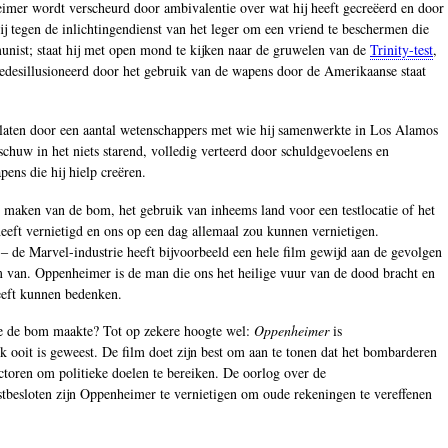
eimer wordt verscheurd door ambivalentie over wat hij heeft gecreëerd en door
ij tegen de inlichtingendienst van het leger om een vriend te beschermen die
munist; staat hij met open mond te kijken naar de gruwelen van de
Trinity-test
,
gedesillusioneerd door het gebruik van de wapens door de Amerikaanse staat
gelaten door een aantal wetenschappers met wie hij samenwerkte in Los Alamos
schuw in het niets starend, volledig verteerd door schuldgevoelens en
ens die hij hielp creëren.
t maken van de bom, het gebruik van inheems land voor een testlocatie of het
 heeft vernietigd en ons op een dag allemaal zou kunnen vernietigen.
 ‒ de Marvel-industrie heeft bijvoorbeeld een hele film gewijd aan de gevolgen
lm van. Oppenheimer is de man die ons het heilige vuur van de dood bracht en
heeft kunnen bedenken.
 die de bom maakte? Tot op zekere hoogte wel:
Oppenheimer
is
 ooit is geweest. De film doet zijn best om aan te tonen dat het bombarderen
toren om politieke doelen te bereiken. De oorlog over de
tbesloten zijn Oppenheimer te vernietigen om oude rekeningen te vereffenen