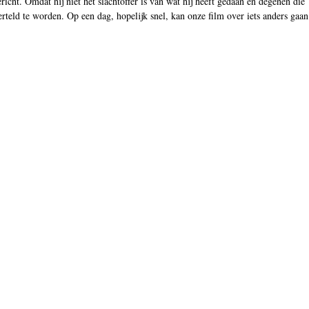
richt. Omdat hij niet het slachtoffer is van wat hij heeft gedaan en degenen die
erteld te worden. Op een dag, hopelijk snel, kan onze film over iets anders gaan