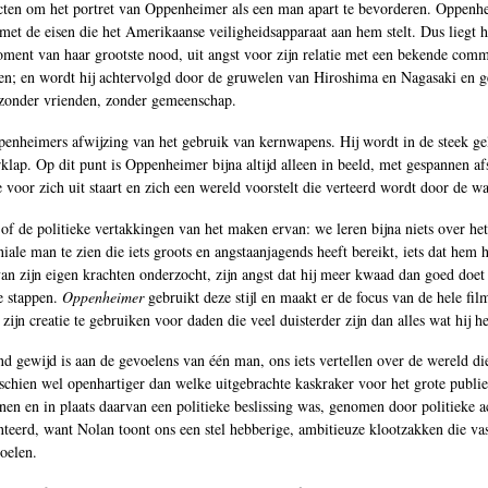
licten om het portret van Oppenheimer als een man apart te bevorderen. Oppenh
met de eisen die het Amerikaanse veiligheidsapparaat aan hem stelt. Dus liegt h
moment van haar grootste nood, uit angst voor zijn relatie met een bekende com
zaken; en wordt hij achtervolgd door de gruwelen van Hiroshima en Nagasaki en 
 zonder vrienden, zonder gemeenschap.
Oppenheimers afwijzing van het gebruik van kernwapens. Hij wordt in de steek 
rklap. Op dit punt is Oppenheimer bijna altijd alleen in beeld, met gespannen af
or zich uit staart en zich een wereld voorstelt die verteerd wordt door de wap
f de politieke vertakkingen van het maken ervan: we leren bijna niets over he
niale man te zien die iets groots en angstaanjagends heeft bereikt, iets dat hem
an zijn eigen krachten onderzocht, zijn angst dat hij meer kwaad dan goed doet
e stappen.
Oppenheimer
gebruikt deze stijl en maakt er de focus van de hele fi
zijn creatie te gebruiken voor daden die veel duisterder zijn dan alles wat hij 
tend gewijd is aan de gevoelens van één man, ons iets vertellen over de wereld
hien wel openhartiger dan welke uitgebrachte kaskraker voor het grote publiek
 en in plaats daarvan een politieke beslissing was, genomen door politieke ac
erd, want Nolan toont ons een stel hebberige, ambitieuze klootzakken die vas
oelen.