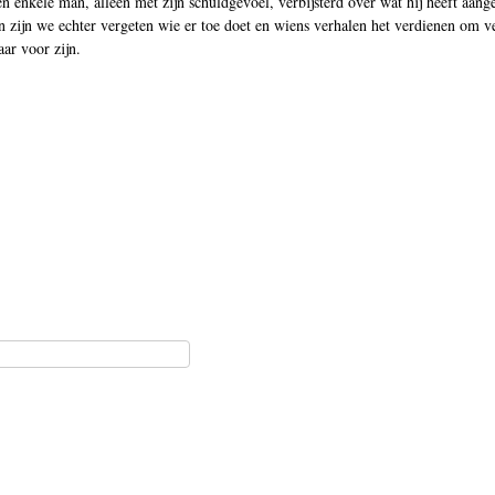
n enkele man, alleen met zijn schuldgevoel, verbijsterd over wat hij heeft aange
en zijn we echter vergeten wie er toe doet en wiens verhalen het verdienen om v
aar voor zijn.