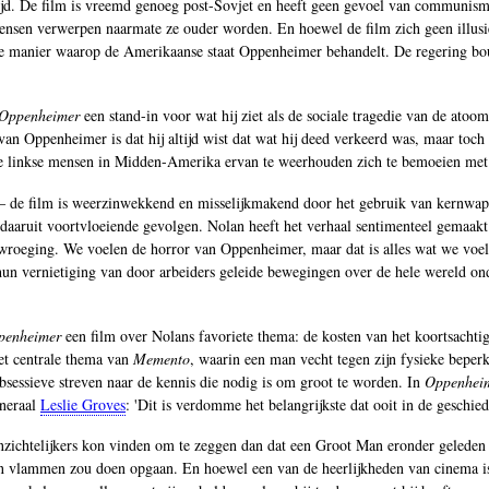
 tijd. De film is vreemd genoeg post-Sovjet en heeft geen gevoel van communism
 mensen verwerpen naarmate ze ouder worden. En hoewel de film zich geen illu
n de manier waarop de Amerikaanse staat Oppenheimer behandelt. De regering bo
Oppenheimer
een stand-in voor wat hij ziet als de sociale tragedie van de at
an Oppenheimer is dat hij altijd wist dat wat hij deed verkeerd was, maar toch
se linkse mensen in Midden-Amerika ervan te weerhouden zich te bemoeien met
 ‒ de film is weerzinwekkend en misselijkmakend door het gebruik van kernwap
e daaruit voortvloeiende gevolgen. Nolan heeft het verhaal sentimenteel gemaak
n wroeging. We voelen de horror van Oppenheimer, maar dat is alles wat we voel
hun vernietiging van door arbeiders geleide bewegingen over de hele wereld ond
penheimer
een film over Nolans favoriete thema: de kosten van het koortsachti
het centrale thema van
Memento
, waarin een man vecht tegen zijn fysieke bepe
 obsessieve streven naar de kennis die nodig is om groot te worden. In
Oppenhei
eneraal
Leslie Groves
: 'Dit is verdomme het belangrijkste dat ooit in de geschie
n inzichtelijkers kon vinden om te zeggen dan dat een Groot Man eronder gelede
lammen zou doen opgaan. En hoewel een van de heerlijkheden van cinema is dat