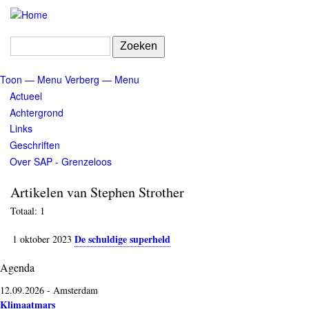
Overslaan
en
naar
Zoeken
de
inhoud
Toon — Menu
Verberg — Menu
gaan
Menu
Actueel
Achtergrond
Links
Geschriften
Over SAP - Grenzeloos
Artikelen van Stephen Strother
Totaal: 1
De schuldige superheld
1 oktober 2023
Agenda
12.09.2026
-
Amsterdam
Klimaatmars