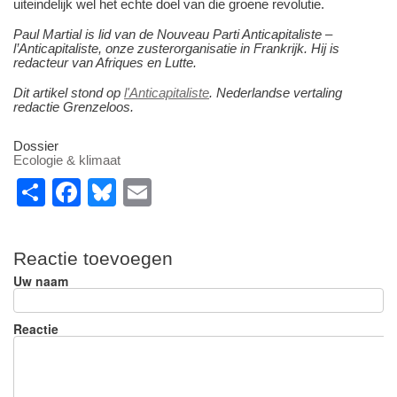
uiteindelijk wel het echte doel van die groene revolutie.
Paul Martial is lid van de Nouveau Parti Anticapitaliste –
l’Anticapitaliste, onze zusterorganisatie in Frankrijk. Hij is
redacteur van Afriques en Lutte.
Dit artikel stond op
l'Anticapitaliste
. Nederlandse vertaling
redactie Grenzeloos.
Dossier
Ecologie & klimaat
S
F
Bl
E
h
a
u
m
ar
c
e
ail
Reactie toevoegen
e
e
sk
Uw naam
b
y
o
Reactie
o
k