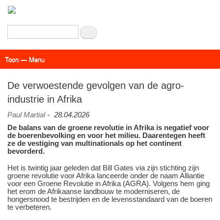
Overslaan
en
naar
Zoeken
de
inhoud
Toon — Menu
gaan
Menu
Actueel
Achtergrond
Links
Geschriften
Over SAP - Grenzeloos
De verwoestende gevolgen van de agro-
industrie in Afrika
Paul Martial
-
28.04.2026
De balans van de groene revolutie in Afrika is negatief voor
de boerenbevolking en voor het milieu. Daarentegen heeft
ze de vestiging van multinationals op het continent
bevorderd.
Het is twintig jaar geleden dat Bill Gates via zijn stichting zijn
groene revolutie voor Afrika lanceerde onder de naam Alliantie
voor een Groene Revolutie in Afrika (AGRA). Volgens hem ging
het erom de Afrikaanse landbouw te moderniseren, de
hongersnood te bestrijden en de levensstandaard van de boeren
te verbeteren.