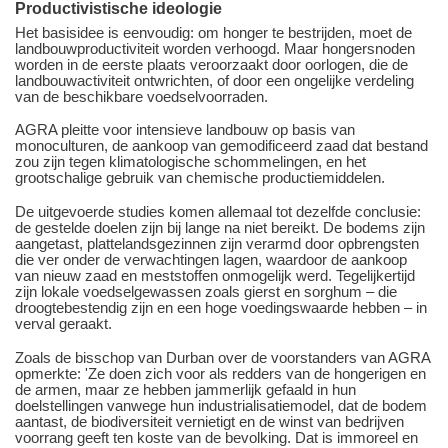
Productivistische ideologie
Het basisidee is eenvoudig: om honger te bestrijden, moet de
landbouwproductiviteit worden verhoogd. Maar hongersnoden
worden in de eerste plaats veroorzaakt door oorlogen, die de
landbouwactiviteit ontwrichten, of door een ongelijke verdeling
van de beschikbare voedselvoorraden.
AGRA pleitte voor intensieve landbouw op basis van
monoculturen, de aankoop van gemodificeerd zaad dat bestand
zou zijn tegen klimatologische schommelingen, en het
grootschalige gebruik van chemische productiemiddelen.
De uitgevoerde studies komen allemaal tot dezelfde conclusie:
de gestelde doelen zijn bij lange na niet bereikt. De bodems zijn
aangetast, plattelandsgezinnen zijn verarmd door opbrengsten
die ver onder de verwachtingen lagen, waardoor de aankoop
van nieuw zaad en meststoffen onmogelijk werd. Tegelijkertijd
zijn lokale voedselgewassen zoals gierst en sorghum – die
droogtebestendig zijn en een hoge voedingswaarde hebben – in
verval geraakt.
Zoals de bisschop van Durban over de voorstanders van AGRA
opmerkte: 'Ze doen zich voor als redders van de hongerigen en
de armen, maar ze hebben jammerlijk gefaald in hun
doelstellingen vanwege hun industrialisatiemodel, dat de bodem
aantast, de biodiversiteit vernietigt en de winst van bedrijven
voorrang geeft ten koste van de bevolking. Dat is immoreel en