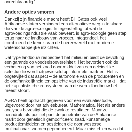
onrechtvaardig.'
Andere opties smoren
Dankzij zijn financiële macht heeft Bill Gates ook veel
Afrikaanse staten verhinderd een alternatieve weg in te slaan:
die van de agro-ecologie. In tegenstelling tot wat de
agrovoedingsindustrie vaak beweert, is agro-ecologie geen stap
terug naar de landbouw van vroeger. Integendeel, het
combineert de kennis van de boerenwereld met moderne
wetenschappelijke inzichten.
Dat type landbouw respecteert het milieu en biedt de bevolking
een garantie op voedselsoevereiniteit. Het bevordert ook de
verbetering van het zaad door middel van een geleidelijke
selectie die wordt uitgewisseld op informele markten. Het is
ongetwijfeld dat aspect – de autonomie van de producenten en
de onafhankelijkheid ten opzichte van de industriële markt – dat
het kapitalistische ecosysteem van de wereldlandbouw het
meest stoort.
AGRA heeft opdracht gegeven voor een evaluatiestudie,
uitgevoerd door het adviesbureau Mathematica. Net als andere
analyses bevestigt die de zwakke resultaten. Maar ze
benadrukt als positief punt de penetratie van de Afrikaanse
markt door genetisch gemodificeerd zaad, kunstmatige
productiemiddelen en pesticiden die door westerse
multinationals worden geproduceerd. Maar misschien was dat