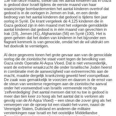
13e van deze maand, stelde dat het aantal kinderen dat in Gaza
is gedood door Israël tijdens de eerste maand van haar
waanzinnige bombardementen het aantal kinderen overtrof dat
gedood is in de oorlogen in Jemen en Irak, en een derde
bedroeg van het aantal kinderen dat gedood is tijdens tien jaar
oorlog in Syrië. De krant vergeleek de 4.125 kinderen die in
Gaza gedood zijn in één maand met het volgende gemiddelde
aantal kinderen dat gedood is in één maand van gevechten in
Irak (19), Jemen (41), Afghanistan (56) en Syrië (100). Het is
geen geheim dat het doden van kinderen in het bijzonder een
flagrant kenmerk is van genocide, omdat het de wil uitdrukt om
het doelvolk te vernietigen.
Al deze gegevens tonen het grote gevaar aan van de genocidale
oorlog die de zionistische staat voert tegen de bevolking van
Gaza sinds Operatie Al-Aqsa Vloed. Dat is niet verwonderlijk,
want de extreme wraakzucht die onder Israëlische Joden heerst
in combinatie met de aanwezigheid van extreemrechts aan de
macht, maakte dergelijk krankzinnig geweld heel voorspelbaar.
De zaak was gemakkelijk te voorzien en daarom is de ernst van
de steun van westerse regeringen aan de zionistische aanval
onder het voorwendsel van Israëls vermeende recht op
'zelfverdediging' (het aantal mensen dat tot nu toe is gedood is
meer dan tien keer zo hoog als het aantal dat is verloren als
gevolg van de Al-Aqsa Vloed) ‒ een steun die zover ging als het
verwerpen van de oproep tot een staakt-het-vuren, naast de
Verenigde Staten, Duitsland en anderen die militaire
versterkingen naar Israël en het oostelijke Middellandse