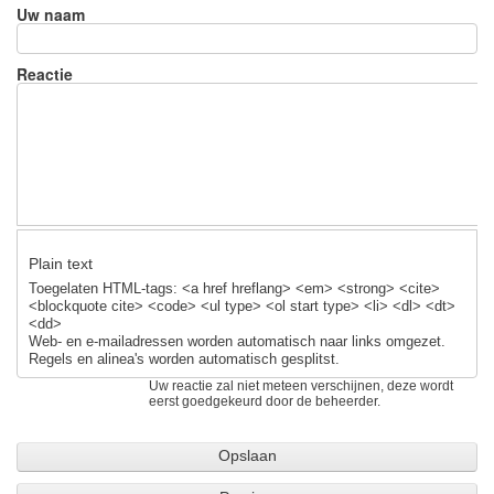
e
e
sk
Uw naam
b
y
o
Reactie
o
k
Plain text
Toegelaten HTML-tags: <a href hreflang> <em> <strong> <cite>
<blockquote cite> <code> <ul type> <ol start type> <li> <dl> <dt>
<dd>
Web- en e-mailadressen worden automatisch naar links omgezet.
Regels en alinea's worden automatisch gesplitst.
Uw reactie zal niet meteen verschijnen, deze wordt
eerst goedgekeurd door de beheerder.