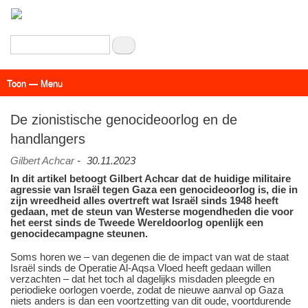
Overslaan
en
naar
Zoeken
de
inhoud
Toon — Menu
gaan
Menu
Actueel
Achtergrond
Links
Geschriften
Over SAP - Grenzeloos
De zionistische genocideoorlog en de
handlangers
Gilbert Achcar
-
30.11.2023
In dit artikel betoogt Gilbert Achcar dat de huidige militaire
agressie van Israël tegen Gaza een genocideoorlog is, die in
zijn wreedheid alles overtreft wat Israël sinds 1948 heeft
gedaan, met de steun van Westerse mogendheden die voor
het eerst sinds de Tweede Wereldoorlog openlijk een
genocidecampagne steunen.
Soms horen we ‒ van degenen die de impact van wat de staat
Israël sinds de Operatie Al-Aqsa Vloed heeft gedaan willen
verzachten ‒ dat het toch al dagelijks misdaden pleegde en
periodieke oorlogen voerde, zodat de nieuwe aanval op Gaza
niets anders is dan een voortzetting van dit oude, voortdurende