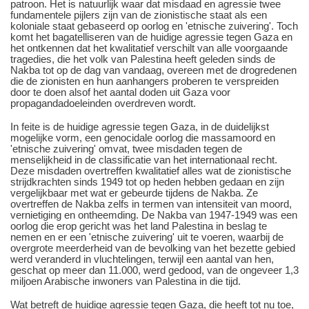
patroon. Het is natuurlijk waar dat misdaad en agressie twee
fundamentele pijlers zijn van de zionistische staat als een
koloniale staat gebaseerd op oorlog en 'etnische zuivering'. Toch
komt het bagatelliseren van de huidige agressie tegen Gaza en
het ontkennen dat het kwalitatief verschilt van alle voorgaande
tragedies, die het volk van Palestina heeft geleden sinds de
Nakba tot op de dag van vandaag, overeen met de drogredenen
die de zionisten en hun aanhangers proberen te verspreiden
door te doen alsof het aantal doden uit Gaza voor
propagandadoeleinden overdreven wordt.
In feite is de huidige agressie tegen Gaza, in de duidelijkst
mogelijke vorm, een genocidale oorlog die massamoord en
'etnische zuivering' omvat, twee misdaden tegen de
menselijkheid in de classificatie van het internationaal recht.
Deze misdaden overtreffen kwalitatief alles wat de zionistische
strijdkrachten sinds 1949 tot op heden hebben gedaan en zijn
vergelijkbaar met wat er gebeurde tijdens de Nakba. Ze
overtreffen de Nakba zelfs in termen van intensiteit van moord,
vernietiging en ontheemding. De Nakba van 1947-1949 was een
oorlog die erop gericht was het land Palestina in beslag te
nemen en er een 'etnische zuivering' uit te voeren, waarbij de
overgrote meerderheid van de bevolking van het bezette gebied
werd veranderd in vluchtelingen, terwijl een aantal van hen,
geschat op meer dan 11.000, werd gedood, van de ongeveer 1,3
miljoen Arabische inwoners van Palestina in die tijd.
Wat betreft de huidige agressie tegen Gaza, die heeft tot nu toe,