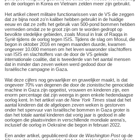
en de oorlogen in Korea en Vietnam zelden meer zijn gebruikt.
Het artikel citeert militaire functionarissen van de VS die zeggen
dat ze bijna nooit zo'n kaliber hebben gebruikt in de huidige
eeuw en dat ze zelfs het gebruik van 500-pond bommen hebben
vermeden omdat ze te groot zijn om te worden gedropt op
bevolkte stedelijke gebieden, zoals Mosul in Irak of Raqqa in
Syrië tijdens de oorlog tegen ISIS. Tijdens de slag om Mosul, die
begon in oktober 2016 en negen maanden duurde, kwamen
ongeveer 10.000 mensen om het leven waaronder slachtoffers
van ISIS en slachtoffers van de door de VS geleide
internationale coalitie, dat is tweederde van het aantal mensen
dat in minder dan zeven weken werd gedood door de
Israëlische campagne in Gaza.
Wat deze cijfers nog gevaarlijker en gruwelijker maakt, is dat
ongeveer 70% van degenen die door de zionistische genocidale
machine in Gaza zijn opgeëist, vrouwen en kinderen zijn, een
enorm percentage dat zijn weerga in geen enkele hedendaagse
oorlog kent. In het artikel van de
New York Times
staat dat het
aantal kinderen dat de afgelopen zeven weken is gestorven
onder het spervuur van Israëlische bommen in Gaza groter is
dan het totale aantal kinderen dat vorig jaar is gedood in alle
oorlogen die plaatsvinden in verschillende mondiale arena's,
inclusief de oorlog in Oekraïne die begon in februari 2022.
Een ander artikel, gepubliceerd door de
Washington Post
op de