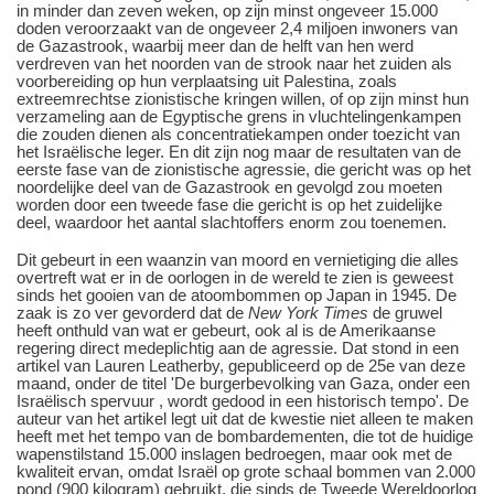
in minder dan zeven weken, op zijn minst ongeveer 15.000
doden veroorzaakt van de ongeveer 2,4 miljoen inwoners van
de Gazastrook, waarbij meer dan de helft van hen werd
verdreven van het noorden van de strook naar het zuiden als
voorbereiding op hun verplaatsing uit Palestina, zoals
extreemrechtse zionistische kringen willen, of op zijn minst hun
verzameling aan de Egyptische grens in vluchtelingenkampen
die zouden dienen als concentratiekampen onder toezicht van
het Israëlische leger. En dit zijn nog maar de resultaten van de
eerste fase van de zionistische agressie, die gericht was op het
noordelijke deel van de Gazastrook en gevolgd zou moeten
worden door een tweede fase die gericht is op het zuidelijke
deel, waardoor het aantal slachtoffers enorm zou toenemen.
Dit gebeurt in een waanzin van moord en vernietiging die alles
overtreft wat er in de oorlogen in de wereld te zien is geweest
sinds het gooien van de atoombommen op Japan in 1945. De
zaak is zo ver gevorderd dat de
New York Times
de gruwel
heeft onthuld van wat er gebeurt, ook al is de Amerikaanse
regering direct medeplichtig aan de agressie. Dat stond in een
artikel van Lauren Leatherby, gepubliceerd op de 25e van deze
maand, onder de titel 'De burgerbevolking van Gaza, onder een
Israëlisch spervuur , wordt gedood in een historisch tempo'. De
auteur van het artikel legt uit dat de kwestie niet alleen te maken
heeft met het tempo van de bombardementen, die tot de huidige
wapenstilstand 15.000 inslagen bedroegen, maar ook met de
kwaliteit ervan, omdat Israël op grote schaal bommen van 2.000
pond (900 kilogram) gebruikt, die sinds de Tweede Wereldoorlog