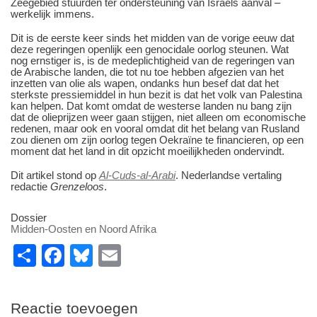
Zeegebied stuurden ter ondersteuning van Israëls aanval ‒
werkelijk immens.
Dit is de eerste keer sinds het midden van de vorige eeuw dat
deze regeringen openlijk een genocidale oorlog steunen. Wat
nog ernstiger is, is de medeplichtigheid van de regeringen van
de Arabische landen, die tot nu toe hebben afgezien van het
inzetten van olie als wapen, ondanks hun besef dat dat het
sterkste pressiemiddel in hun bezit is dat het volk van Palestina
kan helpen. Dat komt omdat de westerse landen nu bang zijn
dat de olieprijzen weer gaan stijgen, niet alleen om economische
redenen, maar ook en vooral omdat dit het belang van Rusland
zou dienen om zijn oorlog tegen Oekraïne te financieren, op een
moment dat het land in dit opzicht moeilijkheden ondervindt.
Dit artikel stond op
Al-Cuds-al-Arabi
. Nederlandse vertaling
redactie
Grenzeloos
.
Dossier
Midden-Oosten en Noord Afrika
S
F
Bl
E
h
a
u
m
ar
c
e
ail
Reactie toevoegen