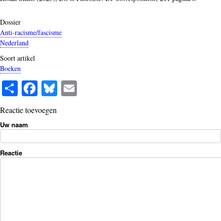
Dossier
Anti-racisme/fascisme
Nederland
Soort artikel
Boeken
S
Fa
Bl
E
ha
ce
ue
m
Reactie toevoegen
re
bo
sk
ail
Uw naam
ok
y
Reactie