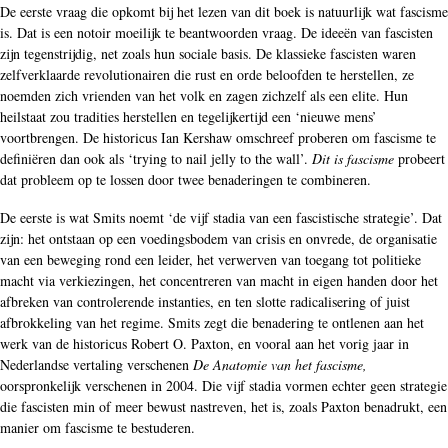
De eerste vraag die opkomt bij het lezen van dit boek is natuurlijk wat fascisme
is. Dat is een notoir moeilijk te beantwoorden vraag. De ideeën van fascisten
zijn tegenstrijdig, net zoals hun sociale basis. De klassieke fascisten waren
zelfverklaarde revolutionairen die rust en orde beloofden te herstellen, ze
noemden zich vrienden van het volk en zagen zichzelf als een elite. Hun
heilstaat zou tradities herstellen en tegelijkertijd een ‘nieuwe mens’
voortbrengen. De historicus Ian Kershaw omschreef proberen om fascisme te
definiëren dan ook als ‘trying to nail jelly to the wall’.
Dit is fascisme
probeert
dat probleem op te lossen door twee benaderingen te combineren.
De eerste is wat Smits noemt ‘de vijf stadia van een fascistische strategie’. Dat
zijn: het ontstaan op een voedingsbodem van crisis en onvrede, de organisatie
van een beweging rond een leider, het verwerven van toegang tot politieke
macht via verkiezingen, het concentreren van macht in eigen handen door het
afbreken van controlerende instanties, en ten slotte radicalisering of juist
afbrokkeling van het regime. Smits zegt die benadering te ontlenen aan het
werk van de historicus Robert O. Paxton, en vooral aan het vorig jaar in
Nederlandse vertaling verschenen
De Anatomie van het fascisme,
oorspronkelijk verschenen in 2004. Die vijf stadia vormen echter geen strategie
die fascisten min of meer bewust nastreven, het is, zoals Paxton benadrukt, een
manier om fascisme te bestuderen.