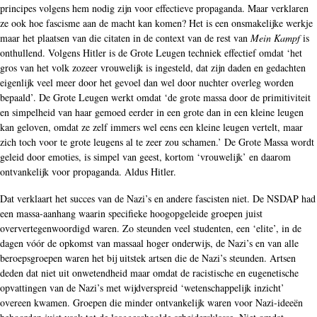
principes volgens hem nodig zijn voor effectieve propaganda. Maar verklaren
ze ook hoe fascisme aan de macht kan komen? Het is een onsmakelijke werkje
maar het plaatsen van die citaten in de context van de rest van
Mein Kampf
is
onthullend. Volgens Hitler is de Grote Leugen techniek effectief omdat ‘het
gros van het volk zozeer vrouwelijk is ingesteld, dat zijn daden en gedachten
eigenlijk veel meer door het gevoel dan wel door nuchter overleg worden
bepaald’. De Grote Leugen werkt omdat ‘de grote massa door de primitiviteit
en simpelheid van haar gemoed eerder in een grote dan in een kleine leugen
kan geloven, omdat ze zelf immers wel eens een kleine leugen vertelt, maar
zich toch voor te grote leugens al te zeer zou schamen.’ De Grote Massa wordt
geleid door emoties, is simpel van geest, kortom ‘vrouwelijk’ en daarom
ontvankelijk voor propaganda. Aldus Hitler.
Dat verklaart het succes van de Nazi’s en andere fascisten niet. De NSDAP had
een massa-aanhang waarin specifieke hoogopgeleide groepen juist
oververtegenwoordigd waren. Zo steunden veel studenten, een ‘elite’, in de
dagen vóór de opkomst van massaal hoger onderwijs, de Nazi’s en van alle
beroepsgroepen waren het bij uitstek artsen die de Nazi’s steunden. Artsen
deden dat niet uit onwetendheid maar omdat de racistische en eugenetische
opvattingen van de Nazi’s met wijdverspreid ‘wetenschappelijk inzicht’
overeen kwamen. Groepen die minder ontvankelijk waren voor Nazi-ideeën