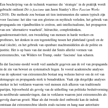
Een beschrijving van de techniek waarmee die ‘strategie’ in de praktijk wordt
gebracht ontleent
Dit is fascisme
aan Jason Stanley’s
How Fascism Works
(2018). Die methode zou bestaan uit tien instrumenten die samen typisch zijn
voor fascisme: het idee van een glorieus en mythisch verleden, het gebruik van
propaganda om vijandbeelden te creëren, anti-intellectualisme, het propageren
van een ‘alternatieve waarheid’, hiërarchie, complotdenken,
gendernormativiteit, een tweedeling van mensen in harde werkers en
profiteurs, het denken in een tegenstelling tussen het platteland (goed) en de
stad (slecht), en het gebruik van openbare machtsmiddelen als de politie en
justitie. Het is op basis van dat model dat Smits allerlei vormen van
extreemrechts, van Wilders tot Trump, onder ‘fascisme’ kan scharen.
In dat fascisme-model wordt veel aandacht gegeven aan de rol van propaganda
in de zin van bewust en systematisch liegen. In vooral academische analyses
van de opkomst van extreemrechts bestaat nog weleens huiver om de rol van
demagogie en propaganda sterk te benadrukken. Vaak zijn dergelijke analyses
sterker in het verklaren waarom veel mensen zich afkeren van traditionele
partijen, bijvoorbeeld als gevolg van de uitholling van politieke besluitvorming
in neoliberale samenlevingen, dan in verklaren waarom juist extreemrechts als
gevolg daarvan groeit. Maar als dat tweede deel ontbreekt kan de indruk
ontstaan dat extreemrechtse ideeën zoals racisme en hang naar autoritaire