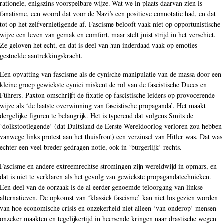
rationele, enigszins voorspelbare wijze. Wat we in plaats daarvan zien is
fanatisme, een woord dat voor de Nazi’s een positieve connotatie had, en dat
tot op het zelfvernietigende af. Fascisme belooft vaak niet op opportunistische
wijze een leven van gemak en comfort, maar stelt juist strijd in het verschiet.
Ze geloven het echt, en dat is deel van hun inderdaad vaak op emoties
gestoelde aantrekkingskracht.
Een opvatting van fascisme als de cynische manipulatie van de massa door een
kleine groep gewiekste cynici miskent de rol van de fascistische Duces en
Führers. Paxton omschrijft de fixatie op fascistische leiders op provocerende
wijze als ‘de laatste overwinning van fascistische propaganda’. Het maakt
dergelijke figuren te belangrijk. Het is typerend dat volgens Smits de
‘dolkstootlegende’ (dat Duitsland de Eerste Wereldoorlog verloren zou hebben
vanwege links protest aan het thuisfront) een verzinsel van Hitler was. Dat was
echter een veel breder gedragen notie, ook in ‘burgerlijk’ rechts.
Fascisme en andere extreemrechtse stromingen zijn wereldwijd in opmars, en
dat is niet te verklaren als het gevolg van gewiekste propagandatechnieken.
Een deel van de oorzaak is de al eerder genoemde teloorgang van linkse
alternatieven. De opkomst van ‘klassiek fascisme’ kan niet los gezien worden
van hoe economische crisis en onzekerheid niet alleen ‘van onderop’ mensen
onzeker maakten en tegelijkertijd in heersende kringen naar drastische wegen