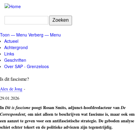
Overslaan
en
naar
Zoeken
de
inhoud
Toon — Menu
Verberg — Menu
gaan
Menu
Actueel
Achtergrond
Links
Geschriften
Over SAP - Grenzeloos
Is dit fascisme?
Alex de Jong
-
29.01.2026
In
poogt Rosan Smits, adjunct-hoofdredacteur van
Dit is fascisme
De
om niet alleen te beschrijven wat fascisme is, maar ook om
Correspondent,
een aanzet te geven voor een antifascistische strategie. De geboden analyse
schiet echter tekort en de politieke adviezen zijn tegenstrijdig.