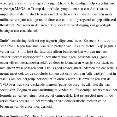
werd gegrepen om privileges en ongelijkheid te bestendigen. Op vergelijkbare
wijze zijn MAGA en Trump de morbide symptomen van een Amerikaans
imperialisme dat relatief terrein aan het verliezen is en streeft naar een meer
militaire reorganisatie, gesteund door een autoritair geregeerd en gepacificeerd
thuisfront. Net zoals in de jaren dertig speelt de verdediging van gevestigde
belangen een cruciale rol.
Smits’ benadering leidt tot erg tegenstrijdige conclusies. Zo roept Smits op tot
‘één front’ tegen fascisme, van ‘alle partijen van links tot rechts’. Vijf pagina’s
verder stelt Smits juist dat fascisme alleen bestreden kan worden met een
‘helder toekomstperspectief’: ‘betaalbare woningen, passende zorg, goed
onderwijs en bestaanszekerheid’, en door te formuleren waar je voor staat, en
niet alleen waar je tegen bent. Dat is goed advies, maar iedereen die dat serieus
neemt moet ook tot de conclusie komen dat een front van ‘alle partijen’ niet in
staat is om een dergelijk perspectief te ontwikkelen. De opvattingen van de
VVD over wat voor werkende mensen ‘passende zorg’ is, zijn niet die van
socialisten. Pogingen om aansluiting te vinden bij ‘fatsoenlijk’ rechts maakt het
formuleren van een eigen perspectief onmogelijk. Dat perspectief moet in de
eerste plaats bestaan uit het verdedigen van democratische rechten en de
belangen van de grote meerderheid.
Rosan Smits (2025),
Dit is Fascisme. De Correspondent
, 211 pagina’s.