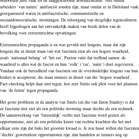
behoorden juist vaak tot de laaggeschoolde arbeidersklasse. Niet omdat
arbeiders ‘van nature’ antifascist zouden zijn, maar omdat ze in Duitsland vaak
georganiseerd waren in antifascistische, communistische en
sociaaldemocratische, stromingen. De teloorgang van dergelijke tegenculturen
heeft bijgedragen aan het ontvankelijk maken van brede delen van de
bevolking voor extreemrechtse opvattingen.
Extreemrechtse propaganda is en was gevuld met leugens, maar dat zijn
leugens die in dienst staan van wat fascisten zien als een hogere waarheid,
zoals ‘nationaal belang’ of ‘het ras’. Paxton vatte dat treffend samen: de
waarheid is alles wat de fascist en hun ‘volk’ (‘ras’, ‘natie’) doet zegevieren.
Vandaar ook de bereidheid van fascisten om de overduidelijke leugens van hun
leiders te accepteren; die staan immers in dienst van die ‘hogere waarheid’.
Fact-checking helpt daar niet tegen, hoe zeer Smits ook pleit voor het plaatsen
van ‘de feiten’ tegen propaganda.
Het grote probleem in de analyse van Smits (en die van Jason Stanley) is dat
ze fascisme niet ziet als een politieke stroming maar slechts als een techniek.
De samenwerking van ‘fatsoenlijk’ rechts met fascisme word gezien als
opportunisme, niet als een politieke keuze van rechtse krachten die het met
elkaar eens zijn dat links het grootste kwaad is. Je zou haast willen dat fascisten
‘slechts’ gewetenloze opportunisten zijn; dan handelen ze immers nog op