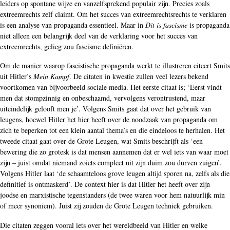
leiders op spontane wijze en vanzelfsprekend populair zijn. Precies zoals
extreemrechts zelf claimt. Om het succes van extreemrechtsrechts te verklaren
is een analyse van propaganda essentieel. Maar in
Dit is fascisme
is propaganda
niet alleen een belangrijk deel van de verklaring voor het succes van
extreemrechts, gelieg zou fascisme definiëren.
Om de manier waarop fascistische propaganda werkt te illustreren citeert Smits
uit Hitler’s
Mein Kampf
. De citaten in kwestie zullen veel lezers bekend
voortkomen van bijvoorbeeld sociale media. Het eerste citaat is; ‘Eerst vindt
men dat stompzinnig en onbeschaamd, vervolgens verontrustend, maar
uiteindelijk gelooft men je’. Volgens Smits gaat dat over het gebruik van
leugens, hoewel Hitler het hier heeft over de noodzaak van propaganda om
zich te beperken tot een klein aantal thema’s en die eindeloos te herhalen. Het
tweede citaat gaat over de Grote Leugen, wat Smits beschrijft als ‘een
bewering die zo grotesk is dat mensen aannemen dat er wel iets van waar moet
zijn – juist omdat niemand zoiets compleet uit zijn duim zou durven zuigen’.
Volgens Hitler laat ‘de schaamteloos grove leugen altijd sporen na, zelfs als die
definitief is ontmaskerd’. De context hier is dat Hitler het heeft over zijn
joodse en marxistische tegenstanders (de twee waren voor hem natuurlijk min
of meer synoniem). Juist zij zouden de Grote Leugen techniek gebruiken.
Die citaten zeggen vooral iets over het wereldbeeld van Hitler en welke