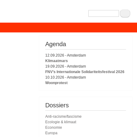
Zoeken
Agenda
12.09.2026
-
Amsterdam
Klimaatmars
19.09.2026
-
Amsterdam
FNV’s Internationale Solidariteitsfestival 2026
10.10.2026
-
Amsterdam
Woonprotest
Dossiers
Anti-racisme/fascisme
Ecologie & klimaat
Economie
Europa