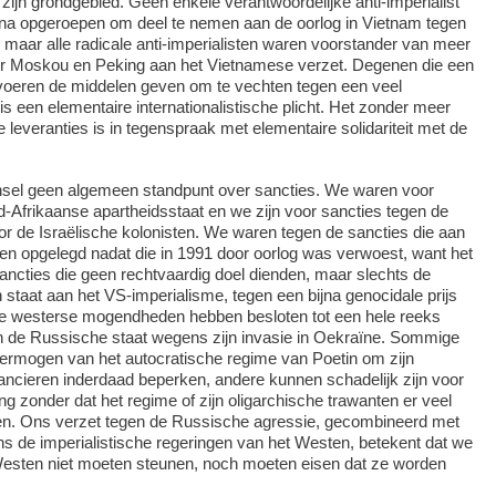
zijn grondgebied. Geen enkele verantwoordelijke anti-imperialist
na opgeroepen om deel te nemen aan de oorlog in Vietnam tegen
 maar alle radicale anti-imperialisten waren voorstander van meer
r Moskou en Peking aan het Vietnamese verzet. Degenen die een
 voeren de middelen geven om te vechten tegen een veel
s een elementaire internationalistische plicht.
Het zonder meer
e leveranties is in tegenspraak met elementaire solidariteit met de
nsel geen algemeen standpunt over sancties. We waren voor
d-Afrikaanse apartheidsstaat en we zijn voor sancties tegen de
oor de Israëlische kolonisten. We waren tegen de sancties die aan
en opgelegd nadat die in 1991 door oorlog was verwoest, want het
ncties die geen rechtvaardig doel dienden, maar slechts de
staat aan het VS-imperialisme, tegen een bijna genocidale prijs
 De westerse mogendheden hebben besloten tot een hele reeks
n de Russische staat wegens zijn invasie in Oekraïne. Sommige
ermogen van het autocratische regime van Poetin om zijn
ancieren inderdaad beperken, andere kunnen schadelijk zijn voor
g zonder dat het regime of zijn oligarchische trawanten er veel
en. Ons verzet tegen de Russische agressie, gecombineerd met
s de imperialistische regeringen van het Westen, betekent dat we
Westen niet moeten steunen, noch moeten eisen dat ze worden