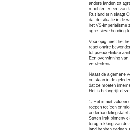
andere landen tot agre
machten er een van kra
Rusland erin slaagt Oe
dat de situatie in de 
het VS-imperialisme 
agressieve houding te
Voorlopig heeft het h
reactionaire bewonder
tot pseudo-linkse aan
Een overwinning van P
versterken.
Naast de algemene ve
ontstaan in de gelede
dat ze moeten inneme
Het is belangrijk deze
1. Het is niet voldoe
roepen tot 'een onmid
onderhandelingstafel'.
Staten Irak binnenvie
terugtrekking van de 
land hebben gedaan. 