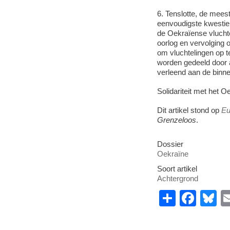
6. Tenslotte, de mees
eenvoudigste kwestie 
de Oekraïense vluchte
oorlog en vervolging 
om vluchtelingen op t
worden gedeeld door a
verleend aan de binn
Solidariteit met het O
Dit artikel stond op
Eu
Grenzeloos
.
Dossier
Oekraïne
Soort artikel
Achtergrond
S
F
B
h
a
u
ar
c
e