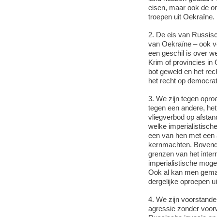
eisen, maar ook de on
troepen uit Oekraïne.
2. De eis van Russisc
van Oekraïne – ook vo
een geschil is over w
Krim of provincies in
bot geweld en het rech
het recht op democrat
3. We zijn tegen oproe
tegen een andere, het
vliegverbod op afstand
welke imperialistisc
een van hen met een 
kernmachten. Bovendi
grenzen van het inter
imperialistische mog
Ook al kan men gemak
dergelijke oproepen u
4. We zijn voorstande
agressie zonder voorw