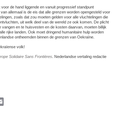
t voor de hand liggende en vanuit progressief standpunt
van allemaal is de eis dat alle grenzen worden opengesteld voor
lingen, zoals dat zou moeten gelden voor alle vluchtelingen die
ontvluchten, uit welk deel van de wereld ze ook komen. De plicht
e vangen en te huisvesten en de kosten daarvan, moeten billijk
lle rijke landen. Ook moet dringend humanitaire hulp worden
enlandse ontheemden binnen de grenzen van Oekraïne.
ekraïense volk!
rope Solidaire Sans Frontières
. Nederlandse vertaling redactie
l
E
m
ail