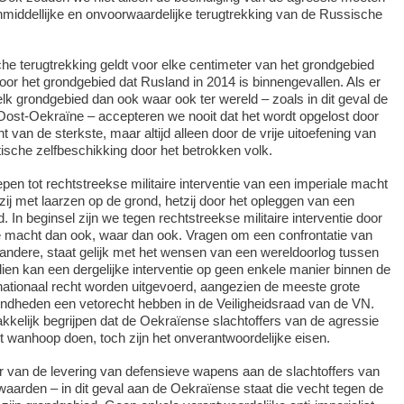
middellijke en onvoorwaardelijke terugtrekking van de Russische
he terugtrekking geldt voor elke centimeter van het grondgebied
or het grondgebied dat Rusland in 2014 is binnengevallen. Als er
elk grondgebied dan ook waar ook ter wereld – zoals in dit geval de
 Oost-Oekraïne – accepteren we nooit dat het wordt opgelost door
t van de sterkste, maar altijd alleen door de vrije uitoefening van
ische zelfbeschikking door het betrokken volk.
pen tot rechtstreekse militaire interventie van een imperiale macht
zij met laarzen op de grond, hetzij door het opleggen van een
. In beginsel zijn we tegen rechtstreekse militaire interventie door
he macht dan ook, waar dan ook. Vragen om een confrontatie van
andere, staat gelijk met het wensen van een wereldoorlog tussen
en kan een dergelijke interventie op geen enkele manier binnen de
nationaal recht worden uitgevoerd, aangezien de meeste grote
endheden een vetorecht hebben in de Veiligheidsraad van de VN.
kelijk begrijpen dat de Oekraïense slachtoffers van de agressie
it wanhoop doen, toch zijn het onverantwoordelijke eisen.
r van de levering van defensieve wapens aan de slachtoffers van
aarden – in dit geval aan de Oekraïense staat die vecht tegen de