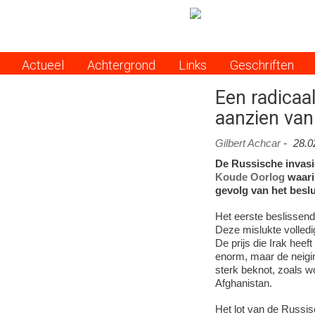
Actueel
Achtergrond
Links
Geschriften
Menu
Een radicaal
aanzien van
Gilbert Achcar
-
28.0
De Russische invasi
Koude Oorlog
waari
gevolg van het besl
Het eerste beslissen
Deze mislukte volledig
De prijs die Irak hee
enorm, maar de neigin
sterk beknot, zoals w
Afghanistan.
Het lot van de Russis