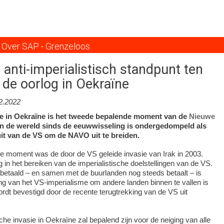
Overslaan
en
naar
de
Over SAP - Grenzeloos
inhoud
gaan
 anti-imperialistisch standpunt ten
 de oorlog in Oekraïne
2.2022
e in Oekraïne is het tweede bepalende moment van de
Nieuwe
n de wereld sinds de eeuwwisseling is ondergedompeld als
uit van de VS om de NAVO uit te breiden.
de moment was de door de VS geleide invasie van Irak in 2003.
 in het bereiken van de imperialistische doelstellingen van de VS.
ft betaald – en samen met de buurlanden nog steeds betaalt – is
g van het VS-imperialisme om andere landen binnen te vallen is
ordt bevestigd door de recente terugtrekking van de VS uit
che invasie in Oekraïne zal bepalend zijn voor de neiging van alle