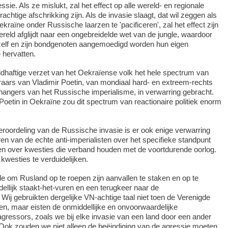
ssie. Als ze mislukt, zal het effect op alle wereld- en regionale
chtige afschrikking zijn. Als de invasie slaagt, dat wil zeggen als
kraïne onder Russische laarzen te 'pacificeren', zal het effect zijn
wereld afglijdt naar een ongebreidelde wet van de jungle, waardoor
zelf en zijn bondgenoten aangemoedigd worden hun eigen
 hervatten.
eldhaftige verzet van het Oekraïense volk het hele spectrum van
aars van Vladimir Poetin, van mondiaal hard- en extreem-rechts
hangers van het Russische imperialisme, in verwarring gebracht.
oetin in Oekraïne zou dit spectrum van reactionaire politiek enorm
roordeling van de Russische invasie is er ook enige verwarring
ren van de echte anti-imperialisten over het specifieke standpunt
n over kwesties die verband houden met de voortdurende oorlog.
 kwesties te verduidelijken.
nde om Rusland op te roepen zijn aanvallen te staken en op te
dellijk staakt-het-vuren en een terugkeer naar de
 Wij gebruikten dergelijke VN-achtige taal niet toen de Verenigde
len, maar eisten de onmiddellijke en onvoorwaardelijke
agressors, zoals we bij elke invasie van een land door een ander
Ook zouden we niet alleen de beëindiging van de agressie moeten