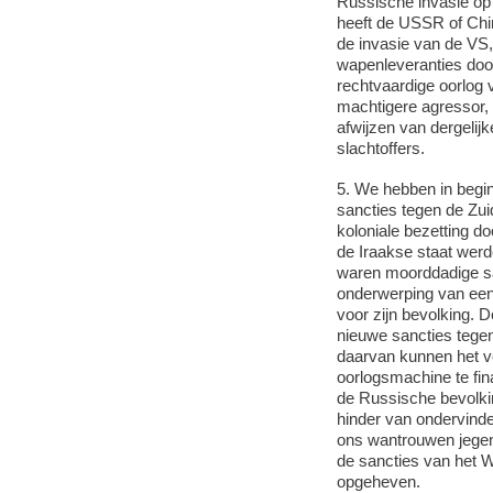
Russische invasie op 
heeft de USSR of Chi
de invasie van de VS,
wapenleveranties doo
rechtvaardige oorlog
machtigere agressor, i
afwijzen van
dergelijk
slachtoffers.
5. We hebben in begi
sancties tegen de Zui
koloniale bezetting d
de Iraakse staat werd
waren moorddadige sa
onderwerping van een 
voor zijn bevolking.
nieuwe sancties tege
daarvan kunnen het v
oorlogsmachine te fin
de Russische bevolkin
hinder van ondervind
ons wantrouwen jegen
de sancties van het 
opgeheven.