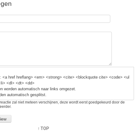
egen
k
 <a href hreflang> <em> <strong> <cite> <blockquote cite> <code> <ul
<li> <dl> <dt> <dd>
n worden automatisch naar links omgezet.
den automatisch gesplitst.
reactie zal niet meteen verschijnen, deze wordt eerst goedgekeurd door de
eerder.
↑ TOP