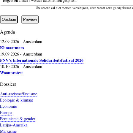
Regels en alinea's worden automatisch gesplitst.
Uw reactie zal niet meteen verschijnen, deze wordt eerst goedgekeurd 
Agenda
12.09.2026
-
Amsterdam
Klimaatmars
19.09.2026
-
Amsterdam
FNV’s Internationale Solidariteitsfestival 2026
10.10.2026
-
Amsterdam
Woonprotest
Dossiers
Anti-racisme/fascisme
Ecologie & klimaat
Economie
Europa
Feminisme & gender
Latijns-Amerika
Marxisme