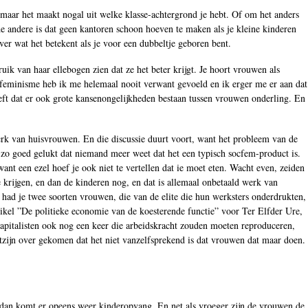
 maar het maakt nogal uit welke klasse-achtergrond je hebt. Of om het anders
 de andere is dat geen kantoren schoon hoeven te maken als je kleine kinderen
er wat het betekent als je voor een dubbeltje geboren bent.
ik van haar ellebogen zien dat ze het beter krijgt. Je hoort vrouwen als
t feminisme heb ik me helemaal nooit verwant gevoeld en ik erger me er aan dat
eseft dat er ook grote kansenongelijkheden bestaan tussen vrouwen onderling. En
werk van huisvrouwen. En die discussie duurt voort, want het probleem van de
s zo goed gelukt dat niemand meer weet dat het een typisch socfem-product is.
ant een ezel hoef je ook niet te vertellen dat ie moet eten. Wacht even, zeiden
e krijgen, en dan de kinderen nog, en dat is allemaal onbetaald werk van
 had je twee soorten vrouwen, die van de elite die hun werksters onderdrukten,
rtikel ”De politieke economie van de koesterende functie” voor Ter Elfder Ure,
kapitalisten ook nog een keer die arbeidskracht zouden moeten reproduceren,
tzijn over gekomen dat het niet vanzelfsprekend is dat vrouwen dat maar doen.
g, dan komt er opeens weer kinderopvang. En net als vroeger zijn de vrouwen de