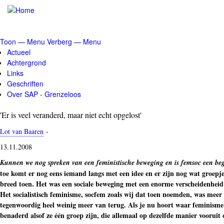
Overslaan
en
naar
de
Toon — Menu
Verberg — Menu
inhoud
Menu
Actueel
gaan
Achtergrond
Links
Geschriften
Over SAP - Grenzeloos
'Er is veel veranderd, maar niet echt opgelost'
Lot van Baaren
-
13.11.2008
Kunnen we nog spreken van een feministische beweging en is femsoc een begr
toe komt er nog eens iemand langs met een idee en er zijn nog wat groepjes
breed toen. Het was een sociale beweging met een enorme verscheidenheid
Het socialistisch feminisme, socfem zoals wij dat toen noemden, was meer
tegenwoordig heel weinig meer van terug. Als je nu hoort waar feminisme 
benaderd alsof ze één groep zijn, die allemaal op dezelfde manier vooruit