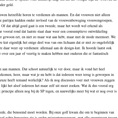
der geld.
ouwen hetzelfde horen te verdienen als mannen. En dat vrouwen niet alleen
nkse partijen hadden onder invloed van de vrouwenbeweging vrouwengroepen,
Of dat altijd goed gaat is een tweede, maar het wordt wel erkend als
ar vooral rond dat laatste staat daar weer een consumptieve ontwikkeling
t meer gewoon eet, en niet zo maar wat aan hebt, maar met de mode meemoet. We
e kut eigenlijk het enige deel was van ons lichaam dat er niet zo ongelofelijk
ze daar weer op verdienen: allemaal aan de design-kut. Ik hoorde laatst ook
 over een jaar of veertig te maken hebben met ouderen die er fantastisch
n aan mannen. Dat schoot natuurlijk te ver door, maar ik vond het heel
ekomen, hoor, maar wat je nu hebt is dat iedereen weer terug is geworpen in
l keuze heeft iemand werkelijk? Als ik nog discussies voer met vrouwen zeggen
lijkt het alsof iedereen het maar zelf uit moet zoeken. Wat ik dus vooral erg
principe alleen nog bij de SP tegen, en nauwelijks meer bij wat er nog over is
nvrede, die benoemd moet worden. Bij onze golf kwam die om te beginnen van
wel echte beweging zie is onder migrantenvrouwen, met alle spanningen tussen