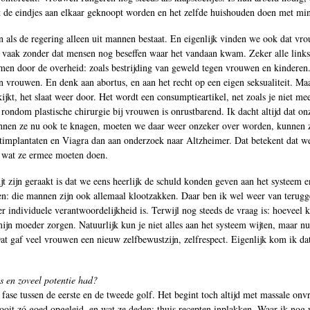
t de eindjes aan elkaar geknoopt worden en het zelfde huishouden doen met min
n als de regering alleen uit mannen bestaat. En eigenlijk vinden we ook dat vr
ek, vaak zonder dat mensen nog beseffen waar het vandaan kwam. Zeker alle li
men door de overheid: zoals bestrijding van geweld tegen vrouwen en kinderen. 
n vrouwen. En denk aan abortus, en aan het recht op een eigen seksualiteit. Ma
 kijkt, het slaat weer door. Het wordt een consumptieartikel, net zoals je nie
rondom plastische chirurgie bij vrouwen is onrustbarend. Ik dacht altijd dat onz
beginnen ze nu ook te knagen, moeten we daar weer onzeker over worden, kunnen 
stimplantaten en Viagra dan aan onderzoek naar Altzheimer. Dat betekent dat we
n wat ze ermee moeten doen.
 zijn geraakt is dat we eens heerlijk de schuld konden geven aan het systeem e
en: die mannen zijn ook allemaal klootzakken. Daar ben ik wel weer van terugg
eer individuele verantwoordelijkheid is. Terwijl nog steeds de vraag is: hoevee
ijn moeder zorgen. Natuurlijk kun je niet alles aan het systeem wijten, maar nu 
t gaf veel vrouwen een nieuw zelfbewustzijn, zelfrespect. Eigenlijk kom ik dat 
s en zoveel potentie had?
fase tussen de eerste en de tweede golf. Het begint toch altijd met massale o
oit zó goed opgeleid, en wat ze deden: thuis recepten inplakken. Waar ik nog 