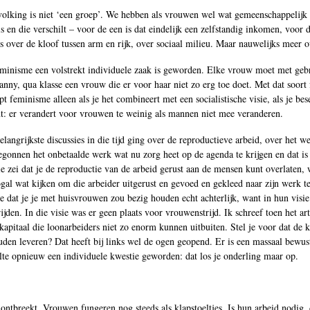
evolking is niet ‘een groep’. We hebben als vrouwen wel wat gemeenschappelijk
s en die verschilt – voor de een is dat eindelijk een zelfstandig inkomen, voor
over de kloof tussen arm en rijk, over sociaal milieu. Maar nauwelijks meer ov
eminisme een volstrekt individuele zaak is geworden. Elke vrouw moet met gebru
anny, qua klasse een vrouw die er voor haar niet zo erg toe doet. Met dat soor
t feminisme alleen als je het combineert met een socialistische visie, als je b
unt: er verandert voor vrouwen te weinig als mannen niet mee veranderen.
langrijkste discussies in die tijd ging over de reproductieve arbeid, over het 
 begonnen het onbetaalde werk wat nu zorg heet op de agenda te krijgen en dat i
 zei dat je de reproductie van de arbeid gerust aan de mensen kunt overlaten, w
ogal wat kijken om die arbeider uitgerust en gevoed en gekleed naar zijn werk t
 dat je je met huisvrouwen zou bezig houden echt achterlijk, want in hun visie
jden. In die visie was er geen plaats voor vrouwenstrijd. Ik schreef toen het a
apitaal die loonarbeiders niet zo enorm kunnen uitbuiten. Stel je voor dat de 
uden leveren? Dat heeft bij links wel de ogen geopend. Er is een massaal bewus
elte opnieuw een individuele kwestie geworden: dat los je onderling maar op.
ie ontbreekt. Vrouwen fungeren nog steeds als klapstoeltjes. Is hun arbeid nodi