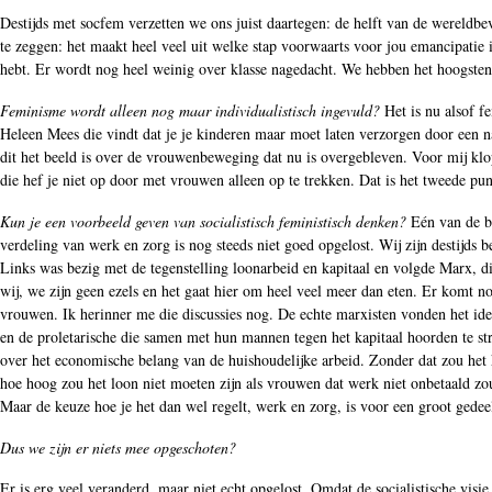
Destijds met socfem verzetten we ons juist daartegen: de helft van de wereldb
te zeggen: het maakt heel veel uit welke stap voorwaarts voor jou emancipatie i
hebt. Er wordt nog heel weinig over klasse nagedacht. We hebben het hoogstens 
Feminisme wordt alleen nog maar individualistisch ingevuld?
Het is nu alsof f
Heleen Mees die vindt dat je je kinderen maar moet laten verzorgen door een n
dit het beeld is over de vrouwenbeweging dat nu is overgebleven. Voor mij klop
die hef je niet op door met vrouwen alleen op te trekken. Dat is het tweede p
Kun je een voorbeeld geven van socialistisch feministisch denken?
Eén van de be
verdeling van werk en zorg is nog steeds niet goed opgelost. Wij zijn destijds
Links was bezig met de tegenstelling loonarbeid en kapitaal en volgde Marx, die
wij, we zijn geen ezels en het gaat hier om heel veel meer dan eten. Er komt n
vrouwen. Ik herinner me die discussies nog. De echte marxisten vonden het idee
en de proletarische die samen met hun mannen tegen het kapitaal hoorden te stri
over het economische belang van de huishoudelijke arbeid. Zonder dat zou het k
hoe hoog zou het loon niet moeten zijn als vrouwen dat werk niet onbetaald zo
Maar de keuze hoe je het dan wel regelt, werk en zorg, is voor een groot gede
Dus we zijn er niets mee opgeschoten?
Er is erg veel veranderd, maar niet echt opgelost. Omdat de socialistische vis