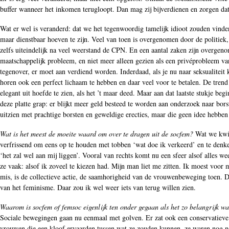
buffer wanneer het inkomen terugloopt. Dan mag zij bijverdienen en zorgen da
Wat er wel is veranderd: dat we het tegenwoordig tamelijk idioot zouden vinde
maar dienstbaar hoeven te zijn. Veel van toen is overgenomen door de politi
zelfs uiteindelijk na veel weerstand de CPN. En een aantal zaken zijn overgeno
maatschappelijk probleem, en niet meer alleen gezien als een privéprobleem va
tegenover, er moet aan verdiend worden. Inderdaad, als je nu naar seksualiteit
horen ook een perfect lichaam te hebben en daar veel voor te betalen. De trend 
elegant uit hoefde te zien, als het ’t maar deed. Maar aan dat laatste stukje 
deze platte grap: er blijkt meer geld besteed te worden aan onderzoek naar bor
uitzien met prachtige borsten en geweldige erecties, maar die geen idee hebbe
Wat is het meest de moeite waard om over te dragen uit de socfem?
Wat we kwijt
verfrissend om eens op te houden met tobben ‘wat doe ik verkeerd’ en te denk
‘het zal wel aan mij liggen’. Vooral van rechts komt nu een sfeer alsof alles w
ze vaak: alsof ik zoveel te kiezen had. Mijn man liet me zitten. Ik moest voor m
mis, is de collectieve actie, de saamhorigheid van de vrouwenbeweging toen. Da
van het feminisme. Daar zou ik wel weer iets van terug willen zien.
Waarom is socfem of femsoc eigenlijk ten onder gegaan als het zo belangrijk wa
Sociale bewegingen gaan nu eenmaal met golven. Er zat ook een conservatieve 
vrouwen die een kloof ervaarden tussen wat ze zouden kunnen, ze waren nog no