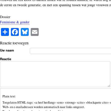
de eerste en tweede generatie, en met een spanning tussen wat jonge vrouwen ze
Dossier
Feminisme & gender
S
Fa
Bl
E
ha
ce
ue
m
Reactie toevoegen
re
bo
sk
ail
Uw naam
ok
y
Reactie
Plain text
Toegelaten HTML-tags: <a href hreflang> <em> <strong> <cite> <blockquote cite> <
Web- en e-mailadressen worden automatisch naar links omgezet.