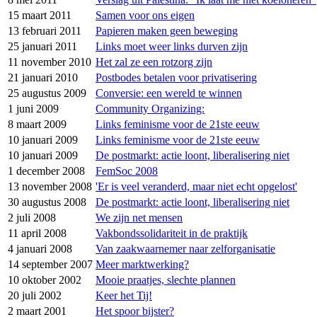
15 maart 2011
Samen voor ons eigen
13 februari 2011
Papieren maken geen beweging
25 januari 2011
Links moet weer links durven zijn
11 november 2010
Het zal ze een rotzorg zijn
21 januari 2010
Postbodes betalen voor privatisering
25 augustus 2009
Conversie: een wereld te winnen
1 juni 2009
Community Organizing:
8 maart 2009
Links feminisme voor de 21ste eeuw
10 januari 2009
Links feminisme voor de 21ste eeuw
10 januari 2009
De postmarkt: actie loont, liberalisering niet
1 december 2008
FemSoc 2008
13 november 2008
'Er is veel veranderd, maar niet echt opgelost'
30 augustus 2008
De postmarkt: actie loont, liberalisering niet
2 juli 2008
We zijn net mensen
11 april 2008
Vakbondssolidariteit in de praktijk
4 januari 2008
Van zaakwaarnemer naar zelforganisatie
14 september 2007
Meer marktwerking?
10 oktober 2002
Mooie praatjes, slechte plannen
20 juli 2002
Keer het Tij!
2 maart 2001
Het spoor bijster?