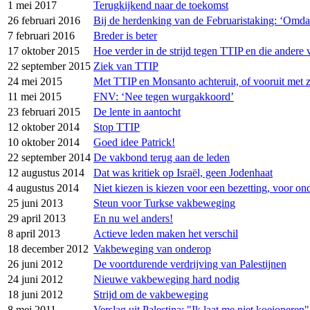
1 mei 2017
Terugkijkend naar de toekomst
26 februari 2016
Bij de herdenking van de Februaristaking: ‘Omda
7 februari 2016
Breder is beter
17 oktober 2015
Hoe verder in de strijd tegen TTIP en die andere
22 september 2015
Ziek van TTIP
24 mei 2015
Met TTIP en Monsanto achteruit, of vooruit met zi
11 mei 2015
FNV: ‘Nee tegen wurgakkoord’
23 februari 2015
De lente in aantocht
12 oktober 2014
Stop TTIP
10 oktober 2014
Goed idee Patrick!
22 september 2014
De vakbond terug aan de leden
12 augustus 2014
Dat was kritiek op Israël, geen Jodenhaat
4 augustus 2014
Niet kiezen is kiezen voor een bezetting, voor o
25 juni 2013
Steun voor Turkse vakbeweging
29 april 2013
En nu wel anders!
8 april 2013
Actieve leden maken het verschil
18 december 2012
Vakbeweging van onderop
26 juni 2012
De voortdurende verdrijving van Palestijnen
24 juni 2012
Nieuwe vakbeweging hard nodig
18 juni 2012
Strijd om de vakbeweging
8 mei 2011
Verslag uit Palestina: "Ik laat me niet koeioneren"