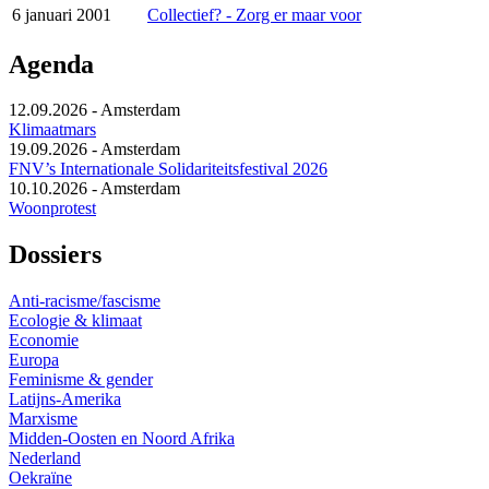
6 januari 2001
Collectief? - Zorg er maar voor
Agenda
12.09.2026
-
Amsterdam
Klimaatmars
19.09.2026
-
Amsterdam
FNV’s Internationale Solidariteitsfestival 2026
10.10.2026
-
Amsterdam
Woonprotest
Dossiers
Anti-racisme/fascisme
Ecologie & klimaat
Economie
Europa
Feminisme & gender
Latijns-Amerika
Marxisme
Midden-Oosten en Noord Afrika
Nederland
Oekraïne