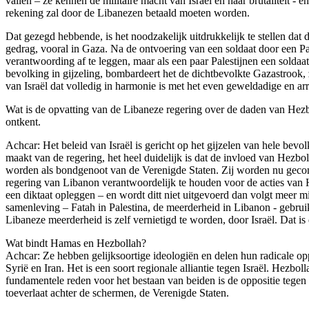
vallen – ze kennen de militaire macht van Israël en haar brutaliteit 
rekening zal door de Libanezen betaald moeten worden.
Dat gezegd hebbende, is het noodzakelijk uitdrukkelijk te stellen dat d
gedrag, vooral in Gaza. Na de ontvoering van een soldaat door een Pal
verantwoording af te leggen, maar als een paar Palestijnen een solda
bevolking in gijzeling, bombardeert het de dichtbevolkte Gazastrook, 
van Israël dat volledig in harmonie is met het even geweldadige en ar
Wat is de opvatting van de Libaneze regering over de daden van Hezboll
ontkent.
Achcar: Het beleid van Israël is gericht op het gijzelen van hele bevo
maakt van de regering, het heel duidelijk is dat de invloed van Hezb
worden als bondgenoot van de Verenigde Staten. Zij worden nu geconfr
regering van Libanon verantwoordelijk te houden voor de acties van Hez
een diktaat opleggen – en wordt ditt niet uitgevoerd dan volgt meer mil
samenleving – Fatah in Palestina, de meerderheid in Libanon - gebrui
Libaneze meerderheid is zelf vernietigd te worden, door Israël. Dat is d
Wat bindt Hamas en Hezbollah?
Achcar: Ze hebben gelijksoortige ideologiën en delen hun radicale oppo
Syrië en Iran. Het is een soort regionale alliantie tegen Israël. Hezb
fundamentele reden voor het bestaan van beiden is de oppositie tegen Is
toeverlaat achter de schermen, de Verenigde Staten.