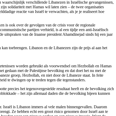
en waarschijnlijk verschillende Libanezen in Israëlische gevangenissen,
ijn solidariteit met Hamas wil laten zien – de twee organisaties
adige reactie van Israël te verwachten, als je je realiseert hoe
en is ook over de gevolgen van de crisis voor de regionale
munistische partijen verhield, is al een tijdje een anti-Israëlisch
de uitspraken van de Iraanse president Ahamdinejad sinds hij een jaar
 kan toebrengen. Libanon en de Libanezen zijn de prijs al aan het
ebeurtenissen worden gebruikt als voorwendsel om Hezbollah en Hamas
 het gedaan met de Palestijnse bevolking en dat doet het nu met de
aneze groep, Hezbollah, en niet door de Libaneze staat. In feite
rheid te dwingen op te treden tegen die tegenstanders.
ootte precies het tegenovergestelde resultaat heeft en de bevolking zich
venblokkade – het zijn allemaal daden die de bevolking bijeen kunnen
ker. Israël is Libanon immers al vele malen binnengevallen. Daarom
 brengt. Ze hebben echt een groot risico genomen door Israël aan te