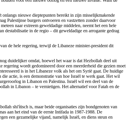
gaat houden voor een nieuwe oorlog en een nieuwe invasie. Want de
eeft onlangs nieuwe dieptepunten bereikt in zijn misselijkmakende
 mag Palestijnse burgers ontvoeren en vastzetten zonder daarvoor
aël meteen naar extreem geweldadige middelen, neemt het een hele
n destabilisatie in de regio – dit geweldadige en arrogante gedrag
van de hele regering, terwijl de Libaneze minister-president dit
 nog duidelijker omdat, hoewel het waar is dat Hezbollah deel uit
aneze regering wordt gedomineerd door een meerderheid die gezien moet
eresseerd is in het Libaneze volk als het om Syrië gaat. De huidige
die actie, is een demonstratie van hoe Israël te werk gaat. Het wil
burgeroorlog in Libanon en Palestina. Israël wil een deel van de
lah in Libanon – te vernietigen. Het alternatief voor Fatah en de
bollah shi'ítisch is, maar beide organisaties zijn bondgenoten van
amas aan het eind van de eerste Intifada in 1987-1988. De
tegen een gezamelijke vijand, namelijk Israël, en diens steun en