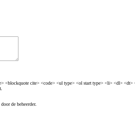
> <blockquote cite> <code> <ul type> <ol start type> <li> <dl> <dt>
t.
 door de beheerder.