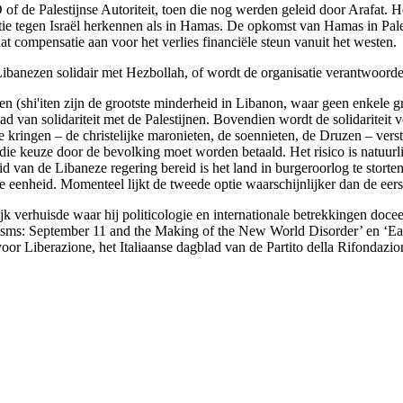
of de Palestijnse Autoriteit, toen die nog werden geleid door Arafat. 
tie tegen Israël herkennen als in Hamas. De opkomst van Hamas in Pal
t compensatie aan voor het verlies financiële steun vanuit het westen.
ibanezen solidair met Hezbollah, of wordt de organisatie verantwoorde
en (shi'iten zijn de grootste minderheid in Libanon, waar geen enkele g
van solidariteit met de Palestijnen. Bovendien wordt de solidariteit ve
e kringen – de christelijke maronieten, de soennieten, de Druzen – vers
e keuze door de bevolking moet worden betaald. Het risico is natuurlijk 
van de Libaneze regering bereid is het land in burgeroorlog te storten do
de eenheid. Momenteel lijkt de tweede optie waarschijnlijker dan de eers
k verhuisde waar hij politicologie en internationale betrekkingen doceer
risms: September 11 and the Making of the New World Disorder’ en ‘Ea
oor Liberazione, het Italiaanse dagblad van de Partito della Rifondaz