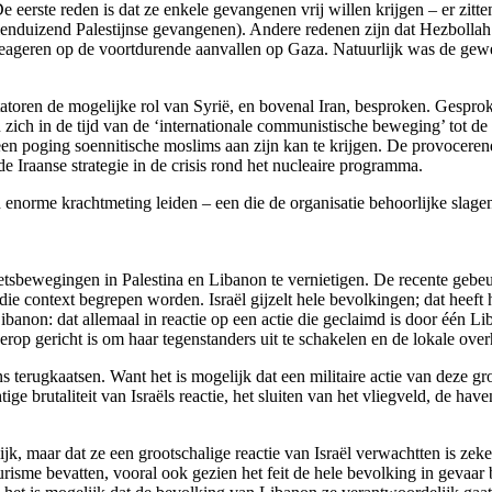
e eerste reden is dat ze enkele gevangenen vrij willen krijgen – er zitt
tienduizend Palestijnse gevangenen). Andere redenen zijn dat Hezbollah z
reageren op de voortdurende aanvallen op Gaza. Natuurlijk was de geweldd
toren de mogelijke rol van Syrië, en bovenal Iran, besproken. Gesprok
ch in de tijd van de ‘internationale communistische beweging’ tot de com
een poging soennitische moslims aan zijn kan te krijgen. De provoceren
e Iraanse strategie in de crisis rond het nucleaire programma.
norme krachtmeting leiden – een die de organisatie behoorlijke slagen
erzetsbewegingen in Palestina en Libanon te vernietigen. De recente g
n die context begrepen worden. Israël gijzelt hele bevolkingen; dat heeft
anon: dat allemaal in reactie op een actie die geclaimd is door één Lib
e erop gericht is om haar tegenstanders uit te schakelen en de lokale ove
ns terugkaatsen. Want het is mogelijk dat een militaire actie van deze gr
ge brutaliteit van Israëls reactie, het sluiten van het vliegveld, de ha
jk, maar dat ze een grootschalige reactie van Israël verwachtten is ze
urisme bevatten, vooral ook gezien het feit de hele bevolking in gevaar