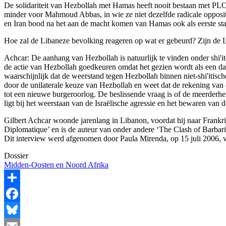
De solidariteit van Hezbollah met Hamas heeft nooit bestaan met PLO 
minder voor Mahmoud Abbas, in wie ze niet dezelfde radicale opposi
en Iran bood na het aan de macht komen van Hamas ook als eerste staa
Hoe zal de Libaneze bevolking reageren op wat er gebeurd? Zijn de L
Achcar: De aanhang van Hezbollah is natuurlijk te vinden onder shi'it
de actie van Hezbollah goedkeuren omdat het gezien wordt als een daad 
waarschijnlijk dat de weerstand tegen Hezbollah binnen niet-shi'itisch
door de unilaterale keuze van Hezbollah en weet dat de rekening van di
tot een nieuwe burgeroorlog. De beslissende vraag is of de meerderheid 
ligt bij het weerstaan van de Israëlische agressie en het bewaren van 
Gilbert Achcar woonde jarenlang in Libanon, voordat hij naar Frankrij
Diplomatique’ en is de auteur van onder andere ‘The Clash of Barba
Dit interview werd afgenomen door Paula Mirenda, op 15 juli 2006, v
Dossier
Midden-Oosten en Noord Afrika
Share
Facebook
Bluesky