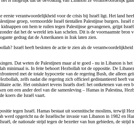
- en het is mogelijk dat de bevolking van Libanon ze verantwoordelijk 
e eerste verantwoordelijkheid voor de crisis bij Israël ligt. Het land h
estijnse groep, vermoordde Israël tientallen Palestijnse burgers. Israël
at kidnappen om hem te ruilen tegen Palestijnse gevangenen, grijpt Isr
zonder dat het de wereld iets kan schelen. Dit is de voornaamste bron va
rogante gedrag dat de Amerikanen in Irak laten zien.
ah? Israël heeft besloten de actie te zien als de verantwoordelijkheid 
lkingen. Dat weten de Palestijnen maar al te goed - nu in Libanon is het
ollah minimaal is. In feite behoort Hezbollah tot de oppositie. De Lib
onteerd met de totale hypocretie van de regering Bush, die alleen geïnt
bollah, zelfs nadat die regering zich officieel gedistantieerd heeft van 
itaire actie. Het ontsluiert tevens Israëls doel: het ontketenen van een 
ken om een ander deel van die samenleving – Hamas in Palestina, Hezbol
e koers die Israël vaart.
sitie tegen Israël. Hamas bestaat uit soennitische moslims, terwijl Hez
ollah werd opgericht na de Israëlische invasie van Libanon in 1982 en H
raël, de nationale strijd tegen de bezetter van hun gebieden, de strijd 