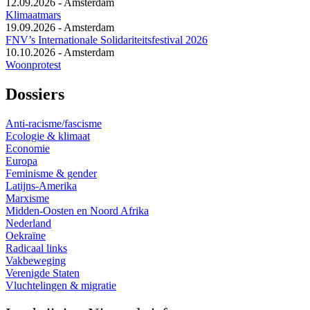
12.09.2026
-
Amsterdam
Klimaatmars
19.09.2026
-
Amsterdam
FNV’s Internationale Solidariteitsfestival 2026
10.10.2026
-
Amsterdam
Woonprotest
Dossiers
Anti-racisme/fascisme
Ecologie & klimaat
Economie
Europa
Feminisme & gender
Latijns-Amerika
Marxisme
Midden-Oosten en Noord Afrika
Nederland
Oekraïne
Radicaal links
Vakbeweging
Verenigde Staten
Vluchtelingen & migratie