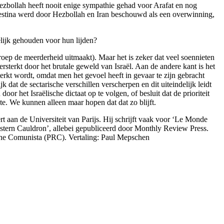
Hezbollah heeft nooit enige sympathie gehad voor Arafat en nog
estina werd door Hezbollah en Iran beschouwd als een overwinning,
lijk gehouden voor hun lijden?
roep de meerderheid uitmaakt). Maar het is zeker dat veel soennieten
rsterkt door het brutale geweld van Israël. Aan de andere kant is het
terkt wordt, omdat men het gevoel heeft in gevaar te zijn gebracht
dat de sectarische verschillen verscherpen en dit uiteindelijk leidt
or het Israëlische dictaat op te volgen, of besluit dat de prioriteit
te. We kunnen alleen maar hopen dat dat zo blijft.
t aan de Universiteit van Parijs. Hij schrijft vaak voor ‘Le Monde
stern Cauldron’, allebei gepubliceerd door Monthly Review Press.
ione Comunista (PRC). Vertaling: Paul Mepschen