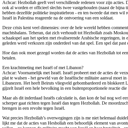
Achcar: Hezbollah geeft veel verschillende redenen voor zijn acties. D
ook al worden er officieel slechts twee vastgehouden (naast de bijna 
hebben dezelfde politieke inspiratiebron - en ten tweede dat men wil 
Israël in Palestina reageerde na de ontvoering van een soldaat.
Deze crisis kent veel dimensies: over de hele wereld hebben commenta
machtsbalans. Teheran, dat zich verhoudt tot Hezbollah zoals Moskou zi
schaakspel aan het spelen met rivaliserende Arabische regeringen, in 
geleden werd verkozen zijn onderdeel van dat spel. Een spel dat past d
Hoe dan ook moet gezegd worden dat de acties van Hezbollah tot een e
betalen.
Een krachtmeting met Israël of met Libanon?
Achcar: Voornamelijk met Israël. Israël probeert met de acties de v
plat te walsen - het geweld van de Israëlische militaire aanval moet i
Libanezen. Het heeft Beiruts vliegveld gebombardeerd en blokkeert Lib
gijzelt Israël een hele bevolking in een buitenproportionele reactie di
Maar als dit inderdaad Israëls calculatie is, dan kon de bal nog wel ee
scherper gaat richten tegen Israël dan tegen Hezbollah. De moordzuchti
brengen in een revolte tegen Israël.
Wat precies Hezbollah’s overwegingen zijn is me niet helemaal duideli
lijkt me dat de acties van Hesbollah een behoorlijk element van avont